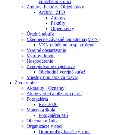
vo vzťahu k obci
Zmluvy, Faktúry, Objednávky
Archív - ZFO
Zmluvy
Faktúry
Objednávky
Úradná tabuľa
Všeobecne záväzné nariadenia (VZN)
VZN neúčinné, resp. zrušené
Verejné obstarávanie
Výruby drevín
Hospodárenie
Zverejňovanie majetkové
Obchodná verejná súťaž
Miestny poplatok za rozvoj
Život v obci
Aktuality - Oznamy
Akcie v obci a blízkom okolí
Fotogaléria
Rok 2026
Materská škola
Fotogaléria MŠ
Obecná knižnica
Organizácie v obci
Dobrovoľný hasičský zbor