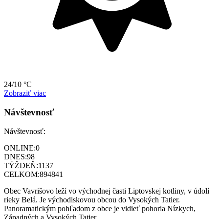
24/10 °C
Zobraziť viac
Návštevnosť
Návštevnosť:
ONLINE:
0
DNES:
98
TÝŽDEŇ:
1137
CELKOM:
894841
Obec Vavrišovo leží vo východnej časti Liptovskej kotliny, v údolí
rieky Belá. Je východiskovou obcou do Vysokých Tatier.
Panoramatickým pohľadom z obce je vidieť pohoria Nízkych,
Západných a Vysokých Tatier.