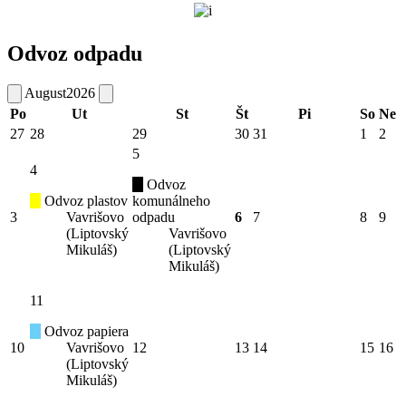
Odvoz odpadu
August
2026
Po
Ut
St
Št
Pi
So
Ne
27
28
29
30
31
1
2
5
4
Odvoz
Odvoz plastov
komunálneho
3
Vavrišovo
odpadu
6
7
8
9
(Liptovský
Vavrišovo
Mikuláš)
(Liptovský
Mikuláš)
11
Odvoz papiera
10
Vavrišovo
12
13
14
15
16
(Liptovský
Mikuláš)