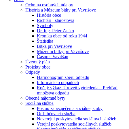
Ochrana osobných údajov
História a Múzeum bitky pri Vavrišove
História obce
Richtári - starostovia
Symboly
Dr. Ing. Peter Zaťko
Kronika obce od roku 1944
Štatistika
Bitka pri Vavrišove
Múzeum bitky pri Vavrišove
Časopis Vavrišan
Územný plán
Projekty obce
Odpady
Harmonogram zberu odpadu
Informácie o odpadoch
Ročný výkaz, Úroveň vytriedenia a Prehľad
množstva odpadu
Obecné nájomné byty
Sociálna služba
Postup zabezpečenia sociálnej sluby
Odľahčovacia služba
Neverejní poskytovatelia sociálnych služieb
Verejní poskytovatelia sociálnych služieb