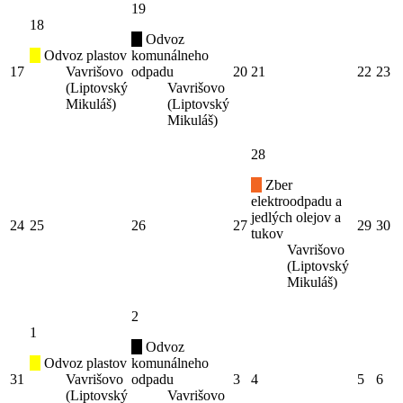
19
18
Odvoz
Odvoz plastov
komunálneho
17
Vavrišovo
odpadu
20
21
22
23
(Liptovský
Vavrišovo
Mikuláš)
(Liptovský
Mikuláš)
28
Zber
elektroodpadu a
jedlých olejov a
24
25
26
27
29
30
tukov
Vavrišovo
(Liptovský
Mikuláš)
2
1
Odvoz
Odvoz plastov
komunálneho
31
Vavrišovo
odpadu
3
4
5
6
(Liptovský
Vavrišovo