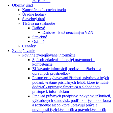
29.10.2022
Obecný úrad
Kancelária obecného úradu
Úradné hodiny
Stavebný úrad
Tlačivá na stiahnutie
Daňové
Daňové - k už neúčinným VZN
Stavebné
Ostatné
Cenníky
Zverejňovanie
Povinne zverejňované informácie
Spôsob zriadenia obce, jej právomoci a
kompetencie
Získavanie informácií, podávanie žiadostí a
opravných prostriedkov
Postup pri vybavovaní žiadostí, návrhov a iných
podaní, vrátane príslušných lehôt, ktoré je nutné
dodržať - upravuje Smernica o slobodnom
prístupe k informáciám
Prehľad právnych predpisov, pokynov, inštrukcií,
výkladových stanovísk, podľa ktorých obec koná
a rozhoduje alebo ktoré upravujú práva a
povinnosti fyzických osôb a právnických osôb