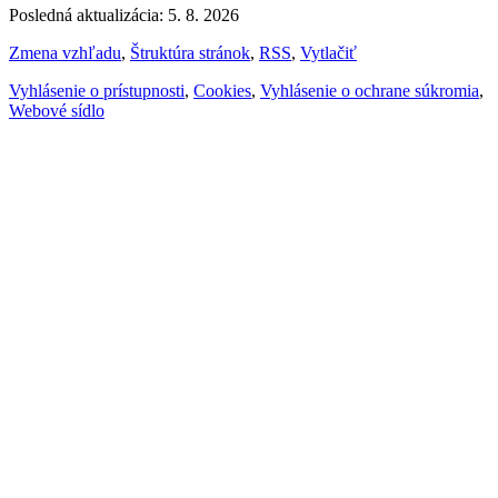
Posledná aktualizácia: 5. 8. 2026
Zmena vzhľadu
,
Štruktúra stránok
,
RSS
,
Vytlačiť
Vyhlásenie o prístupnosti
,
Cookies
,
Vyhlásenie o ochrane súkromia
,
Webové sídlo