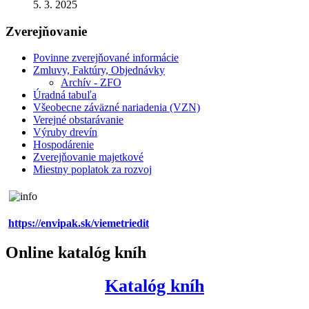
5. 3. 2025
Zverejňovanie
Povinne zverejňované informácie
Zmluvy, Faktúry, Objednávky
Archív - ZFO
Úradná tabuľa
Všeobecne záväzné nariadenia (VZN)
Verejné obstarávanie
Výruby drevín
Hospodárenie
Zverejňovanie majetkové
Miestny poplatok za rozvoj
https://envipak.sk/viemetriedit
Online katalóg kníh
Katalóg kníh