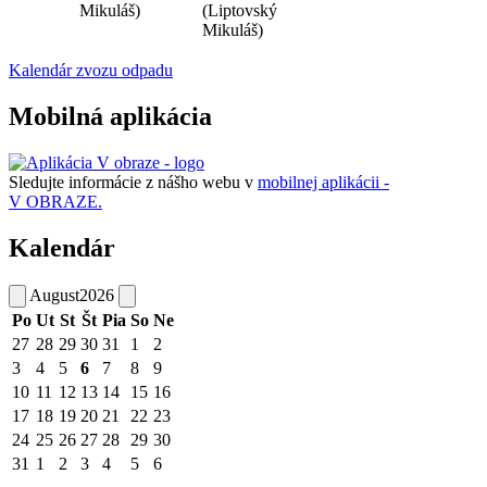
Mikuláš)
(Liptovský
Mikuláš)
Kalendár zvozu odpadu
Mobilná aplikácia
Sledujte informácie z nášho webu v
mobilnej aplikácii -
V OBRAZE.
Kalendár
August
2026
Po
Ut
St
Št
Pia
So
Ne
27
28
29
30
31
1
2
3
4
5
6
7
8
9
10
11
12
13
14
15
16
17
18
19
20
21
22
23
24
25
26
27
28
29
30
31
1
2
3
4
5
6