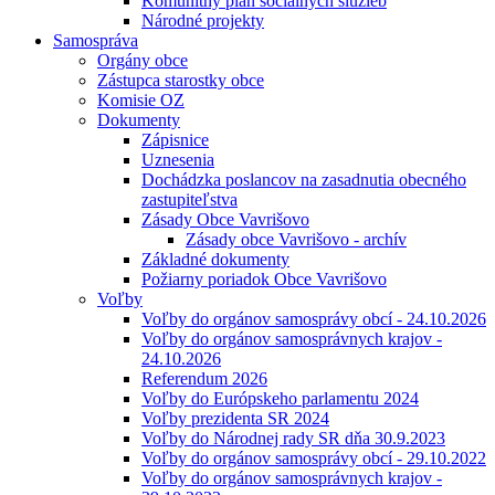
Komunitný plán sociálnych služieb
Národné projekty
Samospráva
Orgány obce
Zástupca starostky obce
Komisie OZ
Dokumenty
Zápisnice
Uznesenia
Dochádzka poslancov na zasadnutia obecného
zastupiteľstva
Zásady Obce Vavrišovo
Zásady obce Vavrišovo - archív
Základné dokumenty
Požiarny poriadok Obce Vavrišovo
Voľby
Voľby do orgánov samosprávy obcí - 24.10.2026
Voľby do orgánov samosprávnych krajov -
24.10.2026
Referendum 2026
Voľby do Európskeho parlamentu 2024
Voľby prezidenta SR 2024
Voľby do Národnej rady SR dňa 30.9.2023
Voľby do orgánov samosprávy obcí - 29.10.2022
Voľby do orgánov samosprávnych krajov -