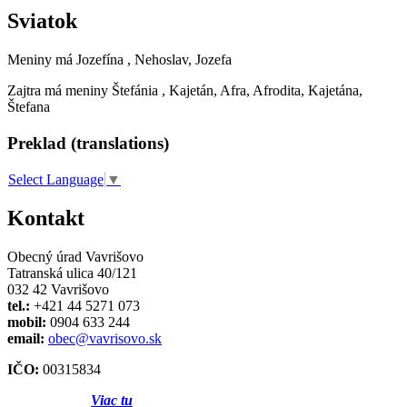
Sviatok
Meniny má
Jozefína
, Nehoslav, Jozefa
Zajtra má meniny
Štefánia
, Kajetán, Afra, Afrodita, Kajetána,
Štefana
Preklad (translations)
Select Language
▼
Kontakt
Obecný úrad Vavrišovo
Tatranská ulica 40/121
032 42 Vavrišovo
tel.:
+421 44 5271 073
mobil:
0904 633 244
email:
obec@vavrisovo.sk
IČO:
00315834
Viac tu