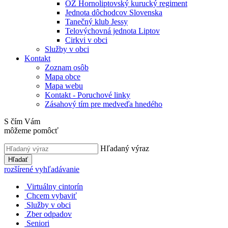
OZ Hornoliptovský kurucký regiment
Jednota dôchodcov Slovenska
Tanečný klub Jessy
Telovýchovná jednota Liptov
Cirkvi v obci
Služby v obci
Kontakt
Zoznam osôb
Mapa obce
Mapa webu
Kontakt - Poruchové linky
Zásahový tím pre medveďa hnedého
S čím Vám
môžeme pomôcť
Hľadaný výraz
Hľadať
rozšírené vyhľadávanie
Virtuálny cintorín
Chcem vybaviť
Služby v obci
Zber odpadov
Seniori