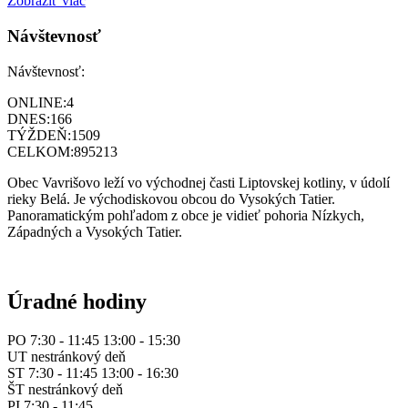
Zobraziť viac
Návštevnosť
Návštevnosť:
ONLINE:
4
DNES:
166
TÝŽDEŇ:
1509
CELKOM:
895213
Obec Vavrišovo leží vo východnej časti Liptovskej kotliny, v údolí
rieky Belá. Je východiskovou obcou do Vysokých Tatier.
Panoramatickým pohľadom z obce je vidieť pohoria Nízkych,
Západných a Vysokých Tatier.
Úradné hodiny
PO 7:30 - 11:45 13:00 - 15:30
UT nestránkový deň
ST 7:30 - 11:45 13:00 - 16:30
ŠT nestránkový deň
PI 7:30 - 11:45