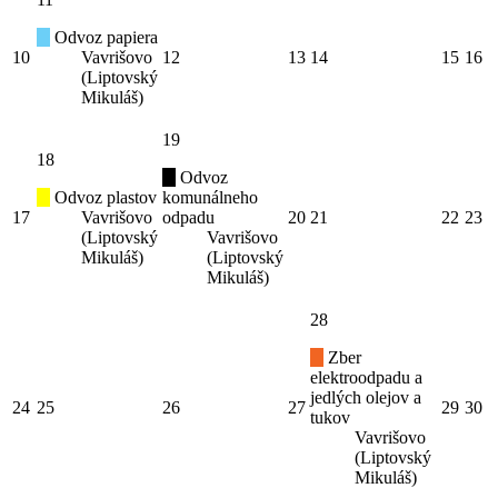
Odvoz papiera
10
Vavrišovo
12
13
14
15
16
(Liptovský
Mikuláš)
19
18
Odvoz
Odvoz plastov
komunálneho
17
Vavrišovo
odpadu
20
21
22
23
(Liptovský
Vavrišovo
Mikuláš)
(Liptovský
Mikuláš)
28
Zber
elektroodpadu a
jedlých olejov a
24
25
26
27
29
30
tukov
Vavrišovo
(Liptovský
Mikuláš)