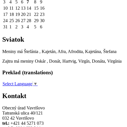
3
4
5
6
7
8
9
10
11
12
13
14
15
16
17
18
19
20
21
22
23
24
25
26
27
28
29
30
31
1
2
3
4
5
6
Sviatok
Meniny má
Štefánia
, Kajetán, Afra, Afrodita, Kajetána, Štefana
Zajtra má meniny
Oskár
, Donát, Hartvig, Virgín, Donáta, Virgínia
Preklad (translations)
Select Language
▼
Kontakt
Obecný úrad Vavrišovo
Tatranská ulica 40/121
032 42 Vavrišovo
tel.:
+421 44 5271 073