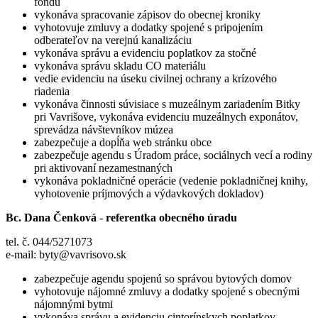
fondu
vykonáva spracovanie zápisov do obecnej kroniky
vyhotovuje zmluvy a dodatky spojené s pripojením
odberateľov na verejnú kanalizáciu
vykonáva správu a evidenciu poplatkov za stočné
vykonáva správu skladu CO materiálu
vedie evidenciu na úseku civilnej ochrany a krízového
riadenia
vykonáva činnosti súvisiace s muzeálnym zariadením Bitky
pri Vavrišove, vykonáva evidenciu muzeálnych exponátov,
sprevádza návštevníkov múzea
zabezpečuje a dopĺňa web stránku obce
zabezpečuje agendu s Úradom práce, sociálnych vecí a rodiny
pri aktivovaní nezamestnaných
vykonáva pokladničné operácie (vedenie pokladničnej knihy,
vyhotovenie príjmových a výdavkových dokladov)
Bc. Dana Čenková
-
referentka obecného úradu
tel. č. 044/5271073
e-mail: byty@vavrisovo.sk
zabezpečuje agendu spojenú so správou bytových domov
vyhotovuje nájomné zmluvy a dodatky spojené s obecnými
nájomnými bytmi
vykonáva správu a evidenciu cintorínskych poplatkov