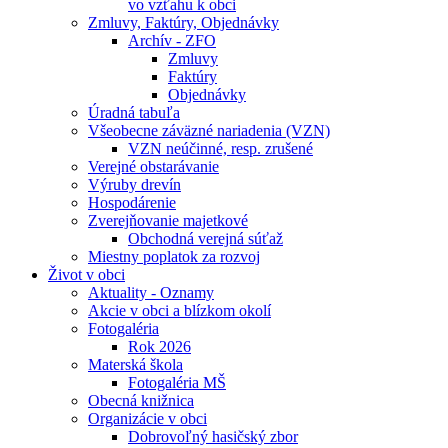
vo vzťahu k obci
Zmluvy, Faktúry, Objednávky
Archív - ZFO
Zmluvy
Faktúry
Objednávky
Úradná tabuľa
Všeobecne záväzné nariadenia (VZN)
VZN neúčinné, resp. zrušené
Verejné obstarávanie
Výruby drevín
Hospodárenie
Zverejňovanie majetkové
Obchodná verejná súťaž
Miestny poplatok za rozvoj
Život v obci
Aktuality - Oznamy
Akcie v obci a blízkom okolí
Fotogaléria
Rok 2026
Materská škola
Fotogaléria MŠ
Obecná knižnica
Organizácie v obci
Dobrovoľný hasičský zbor