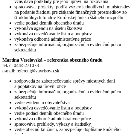
včas dáva podklady pre jeho úpravu na rokovania
spracováva projekty podľa výziev jednotlivých ministerstiev
na podanie žiadosti pre získanie finančných prostriedkov zo
štrukturálnych fondov Európskej únie a štátneho rozpočtu
vedie podací denník obecného úradu
vykonáva agendu na úseku školstva
vykonáva osvedčovanie listín a podpisov
vykonáva odborné administratívne práce
zabezpečuje informačnú, organizačnú a evidenčnú prácu
sekretariátu
Martina Veselovská
–
referentka obecného úradu
tel. č. 044/5271073
e-mail: referent@vavrisovo.sk
zodpovedá za zabezpečovanie správy miestnych daní
a poplatkov na úrovni obce
zabezpečuje informačnú, organizačnú a evidenčnú prácu
sekretariátu
vedie evidenciu obyvateľstva
vykonáva osvedčovanie listín a podpisov
vedie podací denník obecného úradu
vykonáva odborné administratívne práce
spracováva prehľady, výkazy a štatistiky
vedie obecnú knižnicu, zabezpečuje dopĺňanie knižného