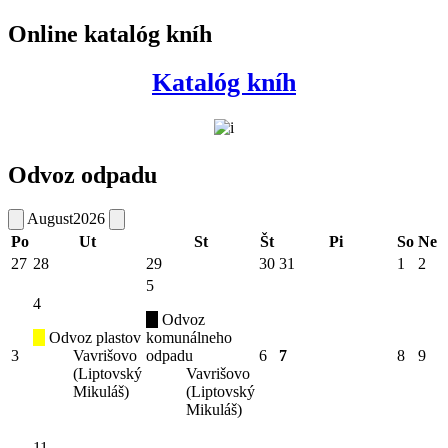
Online katalóg kníh
Katalóg kníh
Odvoz odpadu
August
2026
Po
Ut
St
Št
Pi
So
Ne
27
28
29
30
31
1
2
5
4
Odvoz
Odvoz plastov
komunálneho
3
Vavrišovo
odpadu
6
7
8
9
(Liptovský
Vavrišovo
Mikuláš)
(Liptovský
Mikuláš)
11