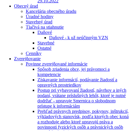
29.10.2022
Obecný úrad
Kancelária obecného úradu
Úradné hodiny
Stavebný úrad
Tlačivá na stiahnutie
Daňové
Daňové - k už neúčinným VZN
Stavebné
Ostatné
Cenníky
Zverejňovanie
Povinne zverejňované informácie
Spôsob zriadenia obce, jej právomoci a
kompetencie
Získavanie informácií, podávanie žiadostí a
opravných prostriedkov
Postup pri vybavovaní žiadostí, návrhov a iných
podaní, vrátane príslušných lehôt, ktoré je nutné
dodržať - upravuje Smernica o slobodnom
prístupe k informáciám
Prehľad právnych predpisov, pokynov, inštrukcií,
výkladových stanovísk, podľa ktorých obec koná
a rozhoduje alebo ktoré upravujú práva a
povinnosti fyzických osôb a právnických osôb