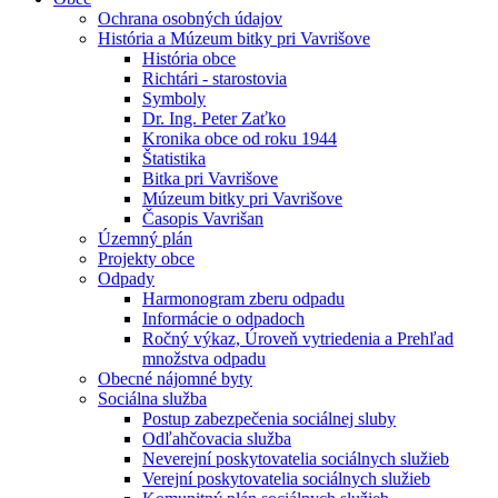
Ochrana osobných údajov
História a Múzeum bitky pri Vavrišove
História obce
Richtári - starostovia
Symboly
Dr. Ing. Peter Zaťko
Kronika obce od roku 1944
Štatistika
Bitka pri Vavrišove
Múzeum bitky pri Vavrišove
Časopis Vavrišan
Územný plán
Projekty obce
Odpady
Harmonogram zberu odpadu
Informácie o odpadoch
Ročný výkaz, Úroveň vytriedenia a Prehľad
množstva odpadu
Obecné nájomné byty
Sociálna služba
Postup zabezpečenia sociálnej sluby
Odľahčovacia služba
Neverejní poskytovatelia sociálnych služieb
Verejní poskytovatelia sociálnych služieb