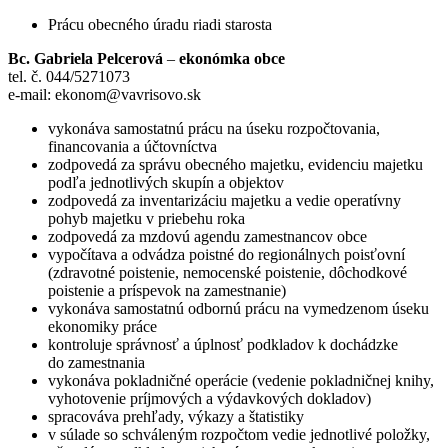
Prácu obecného úradu riadi starosta
Bc. Gabriela Pelcerová
–
ekonómka obce
tel. č. 044/5271073
e-mail: ekonom@vavrisovo.sk
vykonáva samostatnú prácu na úseku rozpočtovania,
financovania a účtovníctva
zodpovedá za správu obecného majetku, evidenciu majetku
podľa jednotlivých skupín a objektov
zodpovedá za inventarizáciu majetku a vedie operatívny
pohyb majetku v priebehu roka
zodpovedá za mzdovú agendu zamestnancov obce
vypočítava a odvádza poistné do regionálnych poisťovní
(zdravotné poistenie, nemocenské poistenie, dôchodkové
poistenie a príspevok na zamestnanie)
vykonáva samostatnú odbornú prácu na vymedzenom úseku
ekonomiky práce
kontroluje správnosť a úplnosť podkladov k dochádzke
do zamestnania
vykonáva pokladničné operácie (vedenie pokladničnej knihy,
vyhotovenie príjmových a výdavkových dokladov)
spracováva prehľady, výkazy a štatistiky
v súlade so schváleným rozpočtom vedie jednotlivé položky,