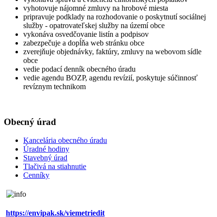
vyhotovuje nájomné zmluvy na hrobové miesta
pripravuje podklady na rozhodovanie o poskytnutí sociálnej
služby - opatrovateľskej služby na území obce
vykonáva osvedčovanie listín a podpisov
zabezpečuje a dopĺňa web stránku obce
zverejňuje objednávky, faktúry, zmluvy na webovom sídle
obce
vedie podací denník obecného úradu
vedie agendu BOZP, agendu revízií, poskytuje súčinnosť
revíznym technikom
Obecný úrad
Kancelária obecného úradu
Úradné hodiny
Stavebný úrad
Tlačivá na stiahnutie
Cenníky
https://envipak.sk/viemetriedit