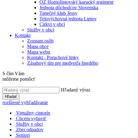
OZ Hornoliptovský kurucký regiment
Jednota dôchodcov Slovenska
Tanečný klub Jessy
Telovýchovná jednota Liptov
Cirkvi v obci
Služby v obci
Kontakt
Zoznam osôb
Mapa obce
Mapa webu
Kontakt - Poruchové linky
Zásahový tím pre medveďa hnedého
S čím Vám
môžeme pomôcť
Hľadaný výraz
Hľadať
rozšírené vyhľadávanie
Virtuálny cintorín
Chcem vybaviť
Služby v obci
Zber odpadov
Seniori