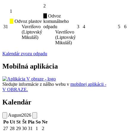
2
1
Odvoz
Odvoz plastov
komunálneho
31
Vavrišovo
odpadu
3
4
5
6
(Liptovský
Vavrišovo
Mikuláš)
(Liptovský
Mikuláš)
Kalendár zvozu odpadu
Mobilná aplikácia
Sledujte informácie z nášho webu v
mobilnej aplikácii -
V OBRAZE.
Kalendár
August
2026
Po
Ut
St
Št
Pia
So
Ne
27
28
29
30
31
1
2