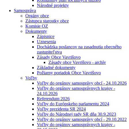
Komunitný plán sociálnych služieb
Národné projekty
Samospráva
Orgány obce
Zástupca starostky obce
Komisie OZ
Dokumenty
Zápisnice
Uznesenia
Dochádzka poslancov na zasadnutia obecného
zastupiteľstva
Zásady Obce Vavrišovo
Zásady obce Vavrišovo - archív
Základné dokumenty
Požiarny poriadok Obce Vavrišovo
Voľby
Voľby do orgánov samosprávy obcí - 24.10.2026
Voľby do orgánov samosprávnych krajov -
24.10.2026
Referendum 2026
Voľby do Európskeho parlamentu 2024
Voľby prezidenta SR 2024
Voľby do Národnej rady SR dňa 30.9.2023
Voľby do orgánov samosprávy obcí - 29.10.2022
Voľby do orgánov samosprávnych krajov -