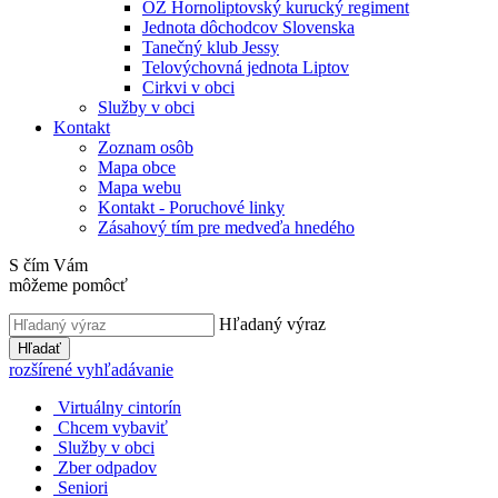
OZ Hornoliptovský kurucký regiment
Jednota dôchodcov Slovenska
Tanečný klub Jessy
Telovýchovná jednota Liptov
Cirkvi v obci
Služby v obci
Kontakt
Zoznam osôb
Mapa obce
Mapa webu
Kontakt - Poruchové linky
Zásahový tím pre medveďa hnedého
S čím Vám
môžeme pomôcť
Hľadaný výraz
Hľadať
rozšírené vyhľadávanie
Virtuálny cintorín
Chcem vybaviť
Služby v obci
Zber odpadov
Seniori