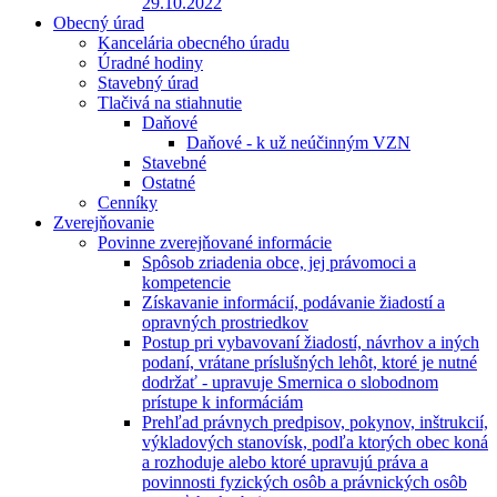
29.10.2022
Obecný úrad
Kancelária obecného úradu
Úradné hodiny
Stavebný úrad
Tlačivá na stiahnutie
Daňové
Daňové - k už neúčinným VZN
Stavebné
Ostatné
Cenníky
Zverejňovanie
Povinne zverejňované informácie
Spôsob zriadenia obce, jej právomoci a
kompetencie
Získavanie informácií, podávanie žiadostí a
opravných prostriedkov
Postup pri vybavovaní žiadostí, návrhov a iných
podaní, vrátane príslušných lehôt, ktoré je nutné
dodržať - upravuje Smernica o slobodnom
prístupe k informáciám
Prehľad právnych predpisov, pokynov, inštrukcií,
výkladových stanovísk, podľa ktorých obec koná
a rozhoduje alebo ktoré upravujú práva a
povinnosti fyzických osôb a právnických osôb