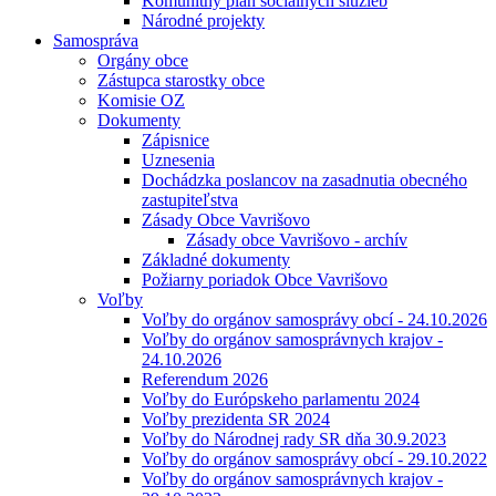
Komunitný plán sociálnych služieb
Národné projekty
Samospráva
Orgány obce
Zástupca starostky obce
Komisie OZ
Dokumenty
Zápisnice
Uznesenia
Dochádzka poslancov na zasadnutia obecného
zastupiteľstva
Zásady Obce Vavrišovo
Zásady obce Vavrišovo - archív
Základné dokumenty
Požiarny poriadok Obce Vavrišovo
Voľby
Voľby do orgánov samosprávy obcí - 24.10.2026
Voľby do orgánov samosprávnych krajov -
24.10.2026
Referendum 2026
Voľby do Európskeho parlamentu 2024
Voľby prezidenta SR 2024
Voľby do Národnej rady SR dňa 30.9.2023
Voľby do orgánov samosprávy obcí - 29.10.2022
Voľby do orgánov samosprávnych krajov -