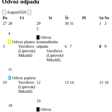
Odvoz odpadu
August
2026
Po
Ut
St
Št
Pi
So
Ne
27
28
29
30
31
1
2
5
4
Odvoz
Odvoz plastov
komunálneho
3
Vavrišovo
odpadu
6
7
8
9
(Liptovský
Vavrišovo
Mikuláš)
(Liptovský
Mikuláš)
11
Odvoz papiera
10
Vavrišovo
12
13
14
15
16
(Liptovský
Mikuláš)
19
18
Odvoz