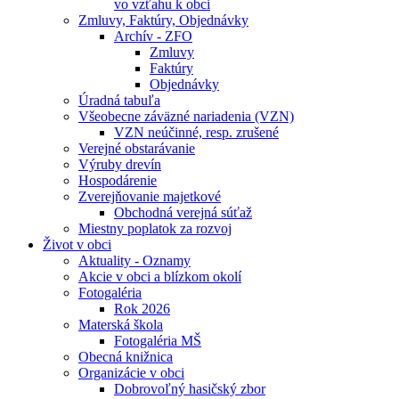
vo vzťahu k obci
Zmluvy, Faktúry, Objednávky
Archív - ZFO
Zmluvy
Faktúry
Objednávky
Úradná tabuľa
Všeobecne záväzné nariadenia (VZN)
VZN neúčinné, resp. zrušené
Verejné obstarávanie
Výruby drevín
Hospodárenie
Zverejňovanie majetkové
Obchodná verejná súťaž
Miestny poplatok za rozvoj
Život v obci
Aktuality - Oznamy
Akcie v obci a blízkom okolí
Fotogaléria
Rok 2026
Materská škola
Fotogaléria MŠ
Obecná knižnica
Organizácie v obci
Dobrovoľný hasičský zbor