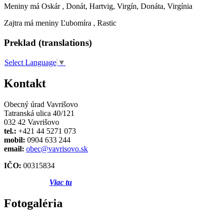
Meniny má
Oskár
, Donát, Hartvig, Virgín, Donáta, Virgínia
Zajtra má meniny
Ľubomíra
, Rastic
Preklad (translations)
Select Language
▼
Kontakt
Obecný úrad Vavrišovo
Tatranská ulica 40/121
032 42 Vavrišovo
tel.:
+421 44 5271 073
mobil:
0904 633 244
email:
obec@vavrisovo.sk
IČO:
00315834
Viac tu
Fotogaléria