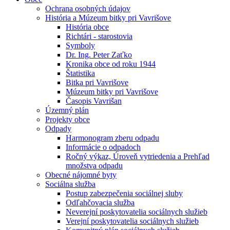
Ochrana osobných údajov
História a Múzeum bitky pri Vavrišove
História obce
Richtári - starostovia
Symboly
Dr. Ing. Peter Zaťko
Kronika obce od roku 1944
Štatistika
Bitka pri Vavrišove
Múzeum bitky pri Vavrišove
Časopis Vavrišan
Územný plán
Projekty obce
Odpady
Harmonogram zberu odpadu
Informácie o odpadoch
Ročný výkaz, Úroveň vytriedenia a Prehľad
množstva odpadu
Obecné nájomné byty
Sociálna služba
Postup zabezpečenia sociálnej sluby
Odľahčovacia služba
Neverejní poskytovatelia sociálnych služieb
Verejní poskytovatelia sociálnych služieb