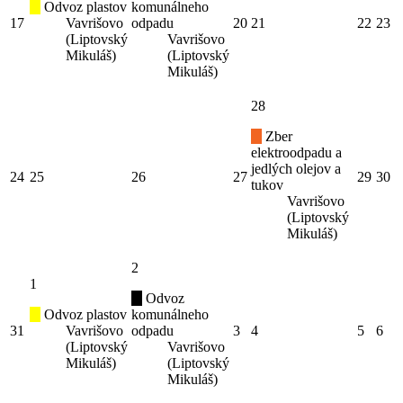
Odvoz plastov
komunálneho
17
Vavrišovo
odpadu
20
21
22
23
(Liptovský
Vavrišovo
Mikuláš)
(Liptovský
Mikuláš)
28
Zber
elektroodpadu a
jedlých olejov a
24
25
26
27
29
30
tukov
Vavrišovo
(Liptovský
Mikuláš)
2
1
Odvoz
Odvoz plastov
komunálneho
31
Vavrišovo
odpadu
3
4
5
6
(Liptovský
Vavrišovo
Mikuláš)
(Liptovský
Mikuláš)