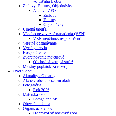
vo vzťahu k obci
Zmluvy, Faktúry, Objednávky
Archív - ZFO
Zmluvy
Faktúry
Objednávky
Úradná tabuľa
Všeobecne záväzné nariadenia (VZN)
VZN neúčinné, resp. zrušené
Verejné obstarávanie
Výruby drevín
Hospodárenie
Zverejňovanie majetkové
Obchodná verejná súťaž
Miestny poplatok za rozvoj
Život v obci
Aktuality - Oznamy
Akcie v obci a blízkom okolí
Fotogaléria
Rok 2026
Materská škola
Fotogaléria MŠ
Obecná knižnica
Organizácie v obci
Dobrovoľný hasičský zbor