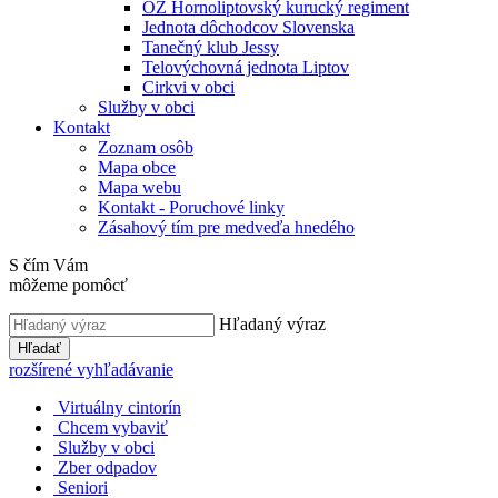
OZ Hornoliptovský kurucký regiment
Jednota dôchodcov Slovenska
Tanečný klub Jessy
Telovýchovná jednota Liptov
Cirkvi v obci
Služby v obci
Kontakt
Zoznam osôb
Mapa obce
Mapa webu
Kontakt - Poruchové linky
Zásahový tím pre medveďa hnedého
S čím Vám
môžeme pomôcť
Hľadaný výraz
Hľadať
rozšírené vyhľadávanie
Virtuálny cintorín
Chcem vybaviť
Služby v obci
Zber odpadov
Seniori