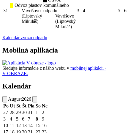
Odvoz plastov
komunálneho
31
Vavrišovo
odpadu
3
4
5
6
(Liptovský
Vavrišovo
Mikuláš)
(Liptovský
Mikuláš)
Kalendár zvozu odpadu
Mobilná aplikácia
Sledujte informácie z nášho webu v
mobilnej aplikácii -
V OBRAZE.
Kalendár
August
2026
Po
Ut
St
Št
Pia
So
Ne
27
28
29
30
31
1
2
3
4
5
6
7
8
9
10
11
12
13
14
15
16
17
18
19
20
21
22
23