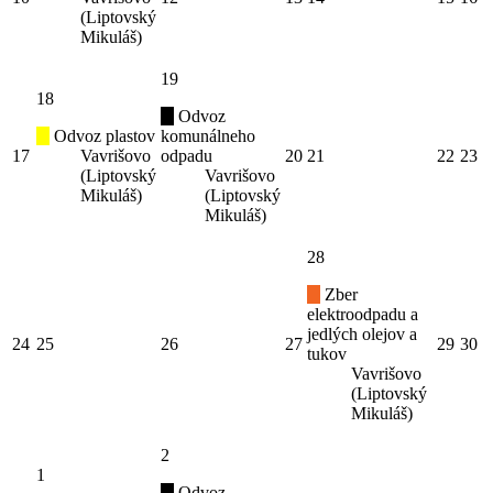
(Liptovský
Mikuláš)
19
18
Odvoz
Odvoz plastov
komunálneho
17
Vavrišovo
odpadu
20
21
22
23
(Liptovský
Vavrišovo
Mikuláš)
(Liptovský
Mikuláš)
28
Zber
elektroodpadu a
jedlých olejov a
24
25
26
27
29
30
tukov
Vavrišovo
(Liptovský
Mikuláš)
2
1
Odvoz