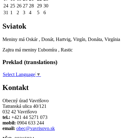
24
25
26
27
28
29
30
31
1
2
3
4
5
6
Sviatok
Meniny má
Oskár
, Donát, Hartvig, Virgín, Donáta, Virgínia
Zajtra má meniny
Ľubomíra
, Rastic
Preklad (translations)
Select Language
▼
Kontakt
Obecný úrad Vavrišovo
Tatranská ulica 40/121
032 42 Vavrišovo
tel.:
+421 44 5271 073
mobil:
0904 633 244
email:
obec@vavrisovo.sk