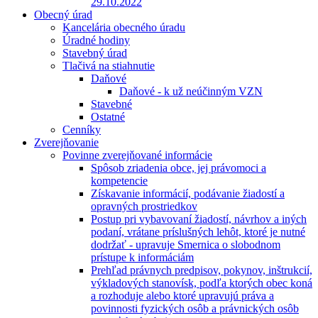
29.10.2022
Obecný úrad
Kancelária obecného úradu
Úradné hodiny
Stavebný úrad
Tlačivá na stiahnutie
Daňové
Daňové - k už neúčinným VZN
Stavebné
Ostatné
Cenníky
Zverejňovanie
Povinne zverejňované informácie
Spôsob zriadenia obce, jej právomoci a
kompetencie
Získavanie informácií, podávanie žiadostí a
opravných prostriedkov
Postup pri vybavovaní žiadostí, návrhov a iných
podaní, vrátane príslušných lehôt, ktoré je nutné
dodržať - upravuje Smernica o slobodnom
prístupe k informáciám
Prehľad právnych predpisov, pokynov, inštrukcií,
výkladových stanovísk, podľa ktorých obec koná
a rozhoduje alebo ktoré upravujú práva a
povinnosti fyzických osôb a právnických osôb