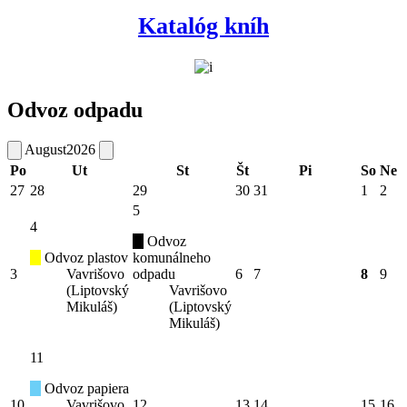
Katalóg kníh
Odvoz odpadu
August
2026
Po
Ut
St
Št
Pi
So
Ne
27
28
29
30
31
1
2
5
4
Odvoz
Odvoz plastov
komunálneho
3
Vavrišovo
odpadu
6
7
8
9
(Liptovský
Vavrišovo
Mikuláš)
(Liptovský
Mikuláš)
11
Odvoz papiera
10
Vavrišovo
12
13
14
15
16