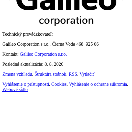
Technický prevádzkovateľ:
Galileo Corporation s.r.o., Čierna Voda 468, 925 06
Kontakt:
Galileo Corporation s.r.o.
Posledná aktualizácia: 8. 8. 2026
Zmena vzhľadu
,
Štruktúra stránok
,
RSS
,
Vytlačiť
Vyhlásenie o prístupnosti
,
Cookies
,
Vyhlásenie o ochrane súkromia
,
Webové sídlo