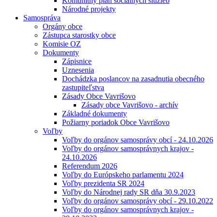
Komunitný plán sociálnych služieb
Národné projekty
Samospráva
Orgány obce
Zástupca starostky obce
Komisie OZ
Dokumenty
Zápisnice
Uznesenia
Dochádzka poslancov na zasadnutia obecného
zastupiteľstva
Zásady Obce Vavrišovo
Zásady obce Vavrišovo - archív
Základné dokumenty
Požiarny poriadok Obce Vavrišovo
Voľby
Voľby do orgánov samosprávy obcí - 24.10.2026
Voľby do orgánov samosprávnych krajov -
24.10.2026
Referendum 2026
Voľby do Európskeho parlamentu 2024
Voľby prezidenta SR 2024
Voľby do Národnej rady SR dňa 30.9.2023
Voľby do orgánov samosprávy obcí - 29.10.2022
Voľby do orgánov samosprávnych krajov -