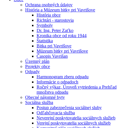
Ochrana osobných údajov
História a Múzeum bitky pri Vavrišove
História obce
Richtári - starostovia
Symboly
Dr. Ing. Peter Zaťko
Kronika obce od roku 1944
Štatistika
Bitka pri Vavrišove
Múzeum bitky pri Vavrišove
Časopis Vavrišan
Územný plán
Projekty obce
Odpady
Harmonogram zberu odpadu
Informácie o odpadoch
Ročný výkaz, Úroveň vytriedenia a Prehľad
množstva odpadu
Obecné nájomné byty
Sociálna služba
Postup zabezpečenia sociálnej sluby
Odľahčovacia služba
Neverejní poskytovatelia sociálnych služieb
Verejní poskytovatelia sociálnych služieb