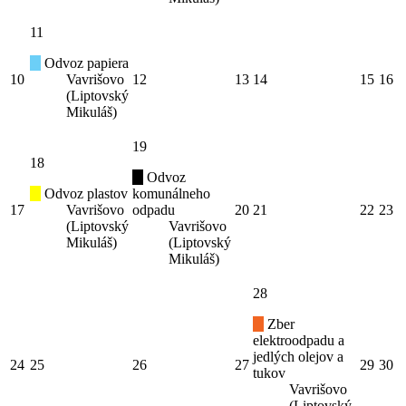
11
Odvoz papiera
10
Vavrišovo
12
13
14
15
16
(Liptovský
Mikuláš)
19
18
Odvoz
Odvoz plastov
komunálneho
17
Vavrišovo
odpadu
20
21
22
23
(Liptovský
Vavrišovo
Mikuláš)
(Liptovský
Mikuláš)
28
Zber
elektroodpadu a
jedlých olejov a
24
25
26
27
29
30
tukov
Vavrišovo
(Liptovský