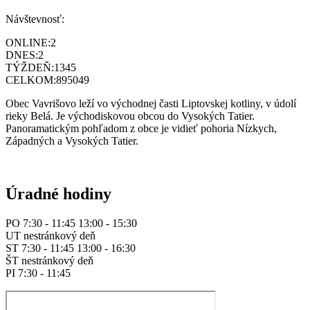
Návštevnosť:
ONLINE:
2
DNES:
2
TÝŽDEŇ:
1345
CELKOM:
895049
Obec Vavrišovo leží vo východnej časti Liptovskej kotliny, v údolí
rieky Belá. Je východiskovou obcou do Vysokých Tatier.
Panoramatickým pohľadom z obce je vidieť pohoria Nízkych,
Západných a Vysokých Tatier.
Úradné hodiny
PO 7:30 - 11:45 13:00 - 15:30
UT nestránkový deň
ST 7:30 - 11:45 13:00 - 16:30
ŠT nestránkový deň
PI 7:30 - 11:45