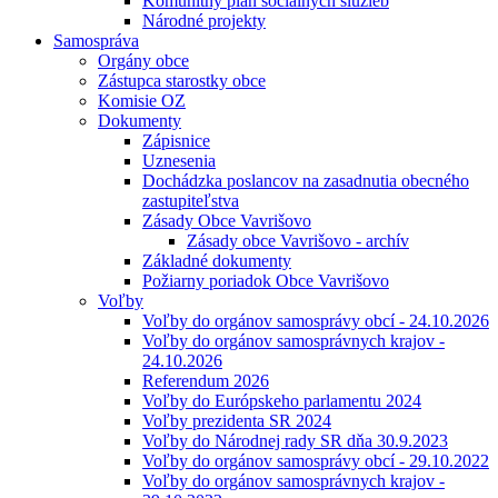
Komunitný plán sociálnych služieb
Národné projekty
Samospráva
Orgány obce
Zástupca starostky obce
Komisie OZ
Dokumenty
Zápisnice
Uznesenia
Dochádzka poslancov na zasadnutia obecného
zastupiteľstva
Zásady Obce Vavrišovo
Zásady obce Vavrišovo - archív
Základné dokumenty
Požiarny poriadok Obce Vavrišovo
Voľby
Voľby do orgánov samosprávy obcí - 24.10.2026
Voľby do orgánov samosprávnych krajov -
24.10.2026
Referendum 2026
Voľby do Európskeho parlamentu 2024
Voľby prezidenta SR 2024
Voľby do Národnej rady SR dňa 30.9.2023
Voľby do orgánov samosprávy obcí - 29.10.2022
Voľby do orgánov samosprávnych krajov -