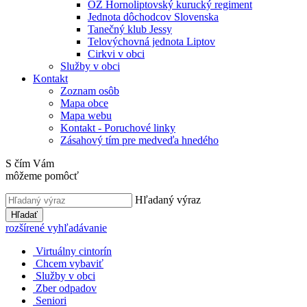
OZ Hornoliptovský kurucký regiment
Jednota dôchodcov Slovenska
Tanečný klub Jessy
Telovýchovná jednota Liptov
Cirkvi v obci
Služby v obci
Kontakt
Zoznam osôb
Mapa obce
Mapa webu
Kontakt - Poruchové linky
Zásahový tím pre medveďa hnedého
S čím Vám
môžeme pomôcť
Hľadaný výraz
Hľadať
rozšírené vyhľadávanie
Virtuálny cintorín
Chcem vybaviť
Služby v obci
Zber odpadov
Seniori