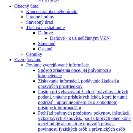
29.10.2022
Obecný úrad
Kancelária obecného úradu
Úradné hodiny
Stavebný úrad
Tlačivá na stiahnutie
Daňové
Daňové - k už neúčinným VZN
Stavebné
Ostatné
Cenníky
Zverejňovanie
Povinne zverejňované informácie
Spôsob zriadenia obce, jej právomoci a
kompetencie
Získavanie informácií, podávanie žiadostí a
opravných prostriedkov
Postup pri vybavovaní žiadostí, návrhov a iných
podaní, vrátane príslušných lehôt, ktoré je nutné
dodržať - upravuje Smernica o slobodnom
prístupe k informáciám
Prehľad právnych predpisov, pokynov, inštrukcií,
výkladových stanovísk, podľa ktorých obec koná
a rozhoduje alebo ktoré upravujú práva a
povinnosti fyzických osôb a právnických osôb