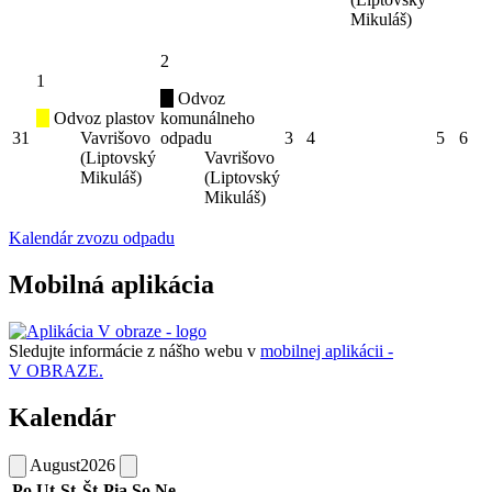
Mikuláš)
2
1
Odvoz
Odvoz plastov
komunálneho
31
Vavrišovo
odpadu
3
4
5
6
(Liptovský
Vavrišovo
Mikuláš)
(Liptovský
Mikuláš)
Kalendár zvozu odpadu
Mobilná aplikácia
Sledujte informácie z nášho webu v
mobilnej aplikácii -
V OBRAZE.
Kalendár
August
2026
Po
Ut
St
Št
Pia
So
Ne