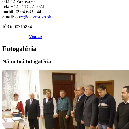
032 42 Vavrišovo
tel.:
+421 44 5271 073
mobil:
0904 633 244
email:
obec@vavrisovo.sk
IČO:
00315834
Viac tu
Fotogaléria
Náhodná fotogaléria