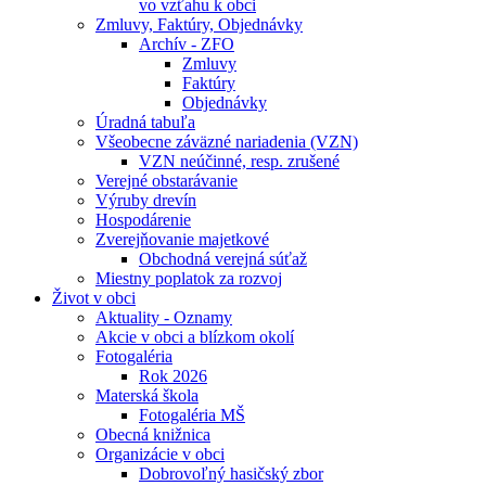
vo vzťahu k obci
Zmluvy, Faktúry, Objednávky
Archív - ZFO
Zmluvy
Faktúry
Objednávky
Úradná tabuľa
Všeobecne záväzné nariadenia (VZN)
VZN neúčinné, resp. zrušené
Verejné obstarávanie
Výruby drevín
Hospodárenie
Zverejňovanie majetkové
Obchodná verejná súťaž
Miestny poplatok za rozvoj
Život v obci
Aktuality - Oznamy
Akcie v obci a blízkom okolí
Fotogaléria
Rok 2026
Materská škola
Fotogaléria MŠ
Obecná knižnica
Organizácie v obci
Dobrovoľný hasičský zbor