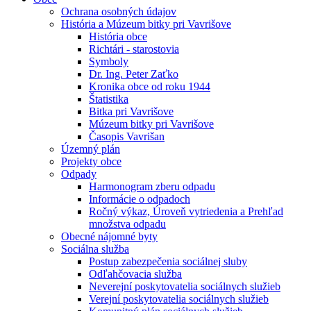
Ochrana osobných údajov
História a Múzeum bitky pri Vavrišove
História obce
Richtári - starostovia
Symboly
Dr. Ing. Peter Zaťko
Kronika obce od roku 1944
Štatistika
Bitka pri Vavrišove
Múzeum bitky pri Vavrišove
Časopis Vavrišan
Územný plán
Projekty obce
Odpady
Harmonogram zberu odpadu
Informácie o odpadoch
Ročný výkaz, Úroveň vytriedenia a Prehľad
množstva odpadu
Obecné nájomné byty
Sociálna služba
Postup zabezpečenia sociálnej sluby
Odľahčovacia služba
Neverejní poskytovatelia sociálnych služieb
Verejní poskytovatelia sociálnych služieb