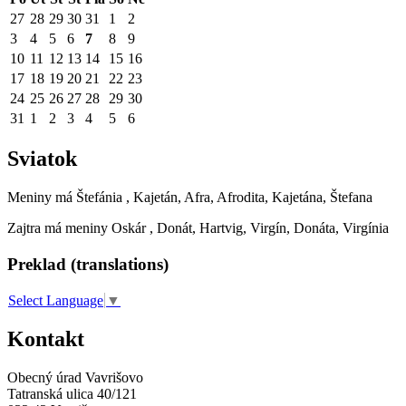
27
28
29
30
31
1
2
3
4
5
6
7
8
9
10
11
12
13
14
15
16
17
18
19
20
21
22
23
24
25
26
27
28
29
30
31
1
2
3
4
5
6
Sviatok
Meniny má
Štefánia
, Kajetán, Afra, Afrodita, Kajetána, Štefana
Zajtra má meniny
Oskár
, Donát, Hartvig, Virgín, Donáta, Virgínia
Preklad (translations)
Select Language
▼
Kontakt
Obecný úrad Vavrišovo
Tatranská ulica 40/121