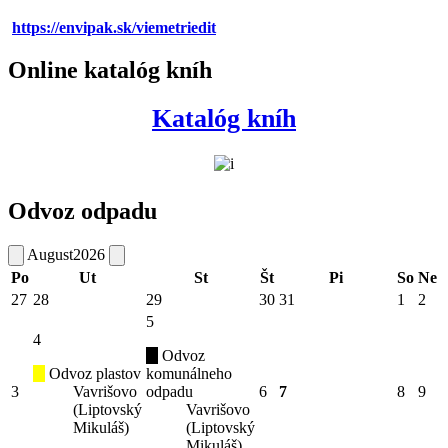
https://envipak.sk/viemetriedit
Online katalóg kníh
Katalóg kníh
Odvoz odpadu
August
2026
Po
Ut
St
Št
Pi
So
Ne
27
28
29
30
31
1
2
5
4
Odvoz
Odvoz plastov
komunálneho
3
Vavrišovo
odpadu
6
7
8
9
(Liptovský
Vavrišovo
Mikuláš)
(Liptovský
Mikuláš)