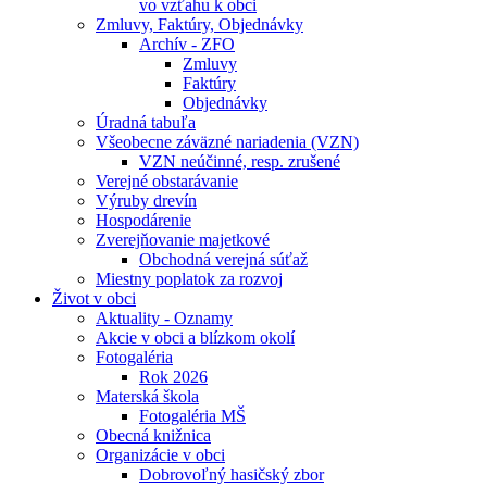
vo vzťahu k obci
Zmluvy, Faktúry, Objednávky
Archív - ZFO
Zmluvy
Faktúry
Objednávky
Úradná tabuľa
Všeobecne záväzné nariadenia (VZN)
VZN neúčinné, resp. zrušené
Verejné obstarávanie
Výruby drevín
Hospodárenie
Zverejňovanie majetkové
Obchodná verejná súťaž
Miestny poplatok za rozvoj
Život v obci
Aktuality - Oznamy
Akcie v obci a blízkom okolí
Fotogaléria
Rok 2026
Materská škola
Fotogaléria MŠ
Obecná knižnica
Organizácie v obci
Dobrovoľný hasičský zbor