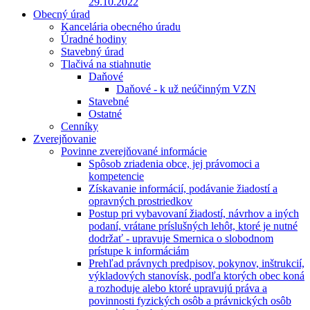
29.10.2022
Obecný úrad
Kancelária obecného úradu
Úradné hodiny
Stavebný úrad
Tlačivá na stiahnutie
Daňové
Daňové - k už neúčinným VZN
Stavebné
Ostatné
Cenníky
Zverejňovanie
Povinne zverejňované informácie
Spôsob zriadenia obce, jej právomoci a
kompetencie
Získavanie informácií, podávanie žiadostí a
opravných prostriedkov
Postup pri vybavovaní žiadostí, návrhov a iných
podaní, vrátane príslušných lehôt, ktoré je nutné
dodržať - upravuje Smernica o slobodnom
prístupe k informáciám
Prehľad právnych predpisov, pokynov, inštrukcií,
výkladových stanovísk, podľa ktorých obec koná
a rozhoduje alebo ktoré upravujú práva a
povinnosti fyzických osôb a právnických osôb