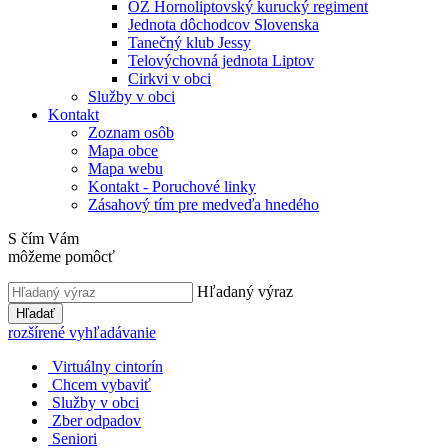
OZ Hornoliptovský kurucký regiment
Jednota dôchodcov Slovenska
Tanečný klub Jessy
Telovýchovná jednota Liptov
Cirkvi v obci
Služby v obci
Kontakt
Zoznam osôb
Mapa obce
Mapa webu
Kontakt - Poruchové linky
Zásahový tím pre medveďa hnedého
S čím Vám
môžeme pomôcť
Hľadaný výraz
Hľadať
rozšírené vyhľadávanie
Virtuálny cintorín
Chcem vybaviť
Služby v obci
Zber odpadov
Seniori