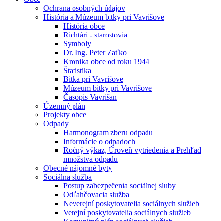
Ochrana osobných údajov
História a Múzeum bitky pri Vavrišove
História obce
Richtári - starostovia
Symboly
Dr. Ing. Peter Zaťko
Kronika obce od roku 1944
Štatistika
Bitka pri Vavrišove
Múzeum bitky pri Vavrišove
Časopis Vavrišan
Územný plán
Projekty obce
Odpady
Harmonogram zberu odpadu
Informácie o odpadoch
Ročný výkaz, Úroveň vytriedenia a Prehľad
množstva odpadu
Obecné nájomné byty
Sociálna služba
Postup zabezpečenia sociálnej sluby
Odľahčovacia služba
Neverejní poskytovatelia sociálnych služieb
Verejní poskytovatelia sociálnych služieb