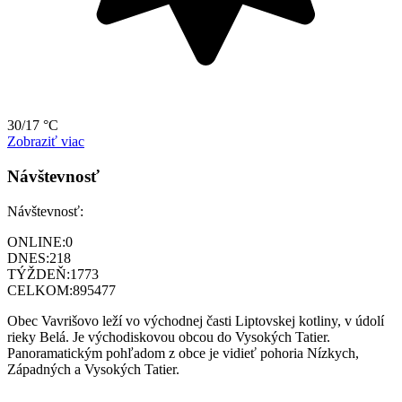
30/17 °C
Zobraziť viac
Návštevnosť
Návštevnosť:
ONLINE:
0
DNES:
218
TÝŽDEŇ:
1773
CELKOM:
895477
Obec Vavrišovo leží vo východnej časti Liptovskej kotliny, v údolí
rieky Belá. Je východiskovou obcou do Vysokých Tatier.
Panoramatickým pohľadom z obce je vidieť pohoria Nízkych,
Západných a Vysokých Tatier.