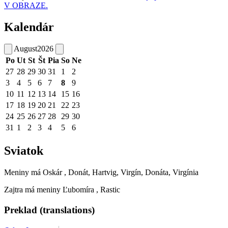
V OBRAZE.
Kalendár
August
2026
Po
Ut
St
Št
Pia
So
Ne
27
28
29
30
31
1
2
3
4
5
6
7
8
9
10
11
12
13
14
15
16
17
18
19
20
21
22
23
24
25
26
27
28
29
30
31
1
2
3
4
5
6
Sviatok
Meniny má
Oskár
, Donát, Hartvig, Virgín, Donáta, Virgínia
Zajtra má meniny
Ľubomíra
, Rastic
Preklad (translations)