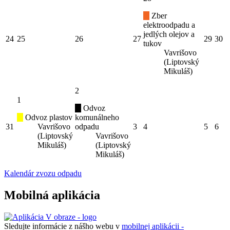
Zber
elektroodpadu a
jedlých olejov a
24
25
26
27
29
30
tukov
Vavrišovo
(Liptovský
Mikuláš)
2
1
Odvoz
Odvoz plastov
komunálneho
31
Vavrišovo
odpadu
3
4
5
6
(Liptovský
Vavrišovo
Mikuláš)
(Liptovský
Mikuláš)
Kalendár zvozu odpadu
Mobilná aplikácia
Sledujte informácie z nášho webu v
mobilnej aplikácii -