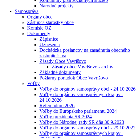
Komunitný plán sociálnych služieb
Národné projekty
Samospráva
Orgány obce
Zástupca starostky obce
Komisie OZ
Dokumenty
Zápisnice
Uznesenia
Dochádzka poslancov na zasadnutia obecného
zastupiteľstva
Zásady Obce Vavrišovo
Zásady obce Vavrišovo - archív
Základné dokumenty
Požiarny poriadok Obce Vavrišovo
Voľby
Voľby do orgánov samosprávy obcí - 24.10.2026
Voľby do orgánov samosprávnych krajov -
24.10.2026
Referendum 2026
Voľby do Európskeho parlamentu 2024
Voľby prezidenta SR 2024
Voľby do Národnej rady SR dňa 30.9.2023
Voľby do orgánov samosprávy obcí - 29.10.2022
Voľby do orgánov samosprávnych krajov -