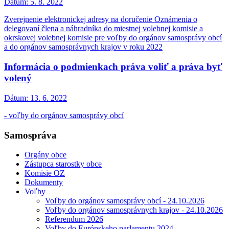
Dátum:
5. 8. 2022
Zverejnenie elektronickej adresy na doručenie Oznámenia o
delegovaní člena a náhradníka do miestnej volebnej komisie a
okrskovej volebnej komisie pre voľby do orgánov samosprávy obcí
a do orgánov samosprávnych krajov v roku 2022
Informácia o podmienkach práva voliť a práva byť
volený
Dátum:
13. 6. 2022
- voľby do orgánov samosprávy obcí
Samospráva
Orgány obce
Zástupca starostky obce
Komisie OZ
Dokumenty
Voľby
Voľby do orgánov samosprávy obcí - 24.10.2026
Voľby do orgánov samosprávnych krajov - 24.10.2026
Referendum 2026
Voľby do Európskeho parlamentu 2024