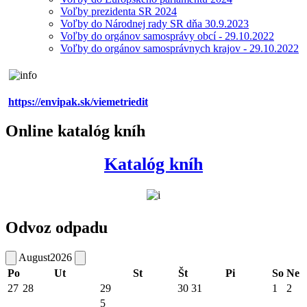
Voľby prezidenta SR 2024
Voľby do Národnej rady SR dňa 30.9.2023
Voľby do orgánov samosprávy obcí - 29.10.2022
Voľby do orgánov samosprávnych krajov - 29.10.2022
https://envipak.sk/viemetriedit
Online katalóg kníh
Katalóg kníh
Odvoz odpadu
August
2026
Po
Ut
St
Št
Pi
So
Ne
27
28
29
30
31
1
2
5