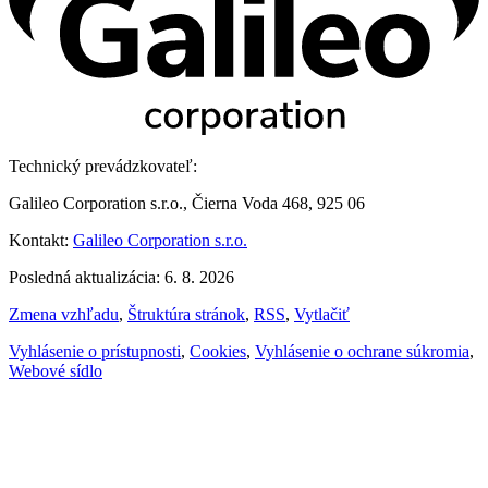
Technický prevádzkovateľ:
Galileo Corporation s.r.o., Čierna Voda 468, 925 06
Kontakt:
Galileo Corporation s.r.o.
Posledná aktualizácia: 6. 8. 2026
Zmena vzhľadu
,
Štruktúra stránok
,
RSS
,
Vytlačiť
Vyhlásenie o prístupnosti
,
Cookies
,
Vyhlásenie o ochrane súkromia
,
Webové sídlo