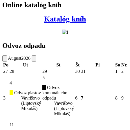
Online katalóg kníh
Katalóg kníh
Odvoz odpadu
August
2026
Po
Ut
St
Št
Pi
So
Ne
27
28
29
30
31
1
2
5
4
Odvoz
Odvoz plastov
komunálneho
3
Vavrišovo
odpadu
6
7
8
9
(Liptovský
Vavrišovo
Mikuláš)
(Liptovský
Mikuláš)
11