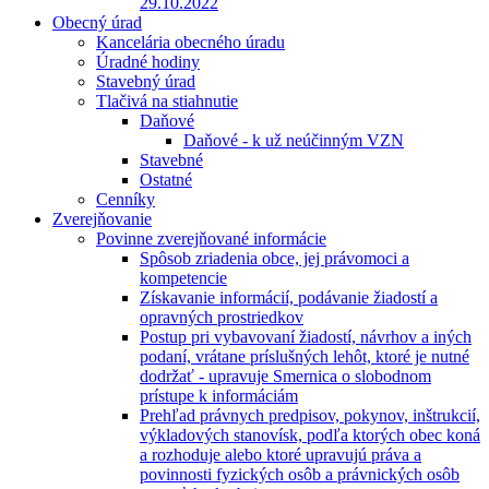
29.10.2022
Obecný úrad
Kancelária obecného úradu
Úradné hodiny
Stavebný úrad
Tlačivá na stiahnutie
Daňové
Daňové - k už neúčinným VZN
Stavebné
Ostatné
Cenníky
Zverejňovanie
Povinne zverejňované informácie
Spôsob zriadenia obce, jej právomoci a
kompetencie
Získavanie informácií, podávanie žiadostí a
opravných prostriedkov
Postup pri vybavovaní žiadostí, návrhov a iných
podaní, vrátane príslušných lehôt, ktoré je nutné
dodržať - upravuje Smernica o slobodnom
prístupe k informáciám
Prehľad právnych predpisov, pokynov, inštrukcií,
výkladových stanovísk, podľa ktorých obec koná
a rozhoduje alebo ktoré upravujú práva a
povinnosti fyzických osôb a právnických osôb