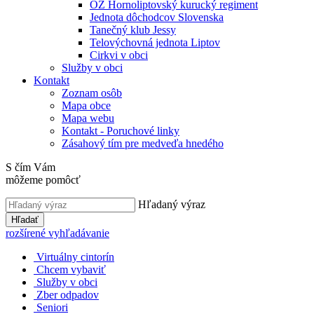
OZ Hornoliptovský kurucký regiment
Jednota dôchodcov Slovenska
Tanečný klub Jessy
Telovýchovná jednota Liptov
Cirkvi v obci
Služby v obci
Kontakt
Zoznam osôb
Mapa obce
Mapa webu
Kontakt - Poruchové linky
Zásahový tím pre medveďa hnedého
S čím Vám
môžeme pomôcť
Hľadaný výraz
Hľadať
rozšírené vyhľadávanie
Virtuálny cintorín
Chcem vybaviť
Služby v obci
Zber odpadov
Seniori