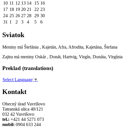
10
11
12
13
14
15
16
17
18
19
20
21
22
23
24
25
26
27
28
29
30
31
1
2
3
4
5
6
Sviatok
Meniny má
Štefánia
, Kajetán, Afra, Afrodita, Kajetána, Štefana
Zajtra má meniny
Oskár
, Donát, Hartvig, Virgín, Donáta, Virgínia
Preklad (translations)
Select Language
▼
Kontakt
Obecný úrad Vavrišovo
Tatranská ulica 40/121
032 42 Vavrišovo
tel.:
+421 44 5271 073
mobil:
0904 633 244