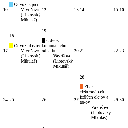
Odvoz papiera
10
Vavrišovo
12
13
14
15
16
(Liptovský
Mikuláš)
19
18
Odvoz
Odvoz plastov
komunálneho
17
Vavrišovo
odpadu
20
21
22
23
(Liptovský
Vavrišovo
Mikuláš)
(Liptovský
Mikuláš)
28
Zber
elektroodpadu a
jedlých olejov a
24
25
26
27
29
30
tukov
Vavrišovo
(Liptovský
Mikuláš)