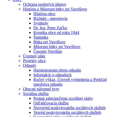
Ochrana osobných údajov
História a Múzeum bitky pri Vavrišove
História obce
Richtári - starostovia
Symboly
Dr. Ing. Peter Zaťko
Kronika obce od roku 1944
Štatistika
Bitka pri Vavrišove
Múzeum bitky pri Vavrišove
Časopis Vavrišan
Územný plán
Projekty obce
Odpady
Harmonogram zberu odpadu
Informácie o odpadoch
Ročný výkaz, Úroveň vytriedenia a Prehľad
množstva odpadu
Obecné nájomné byty
Sociálna služba
Postup zabezpečenia sociálnej sluby
Odľahčovacia služba
Neverejní poskytovatelia sociálnych služieb
Verejní poskytovatelia sociálnych služieb