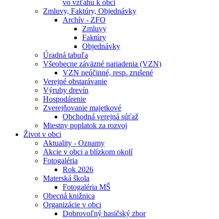
vo vzťahu k obci
Zmluvy, Faktúry, Objednávky
Archív - ZFO
Zmluvy
Faktúry
Objednávky
Úradná tabuľa
Všeobecne záväzné nariadenia (VZN)
VZN neúčinné, resp. zrušené
Verejné obstarávanie
Výruby drevín
Hospodárenie
Zverejňovanie majetkové
Obchodná verejná súťaž
Miestny poplatok za rozvoj
Život v obci
Aktuality - Oznamy
Akcie v obci a blízkom okolí
Fotogaléria
Rok 2026
Materská škola
Fotogaléria MŠ
Obecná knižnica
Organizácie v obci
Dobrovoľný hasičský zbor