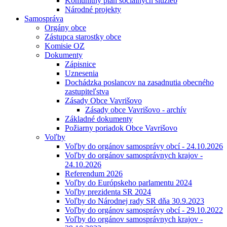
Komunitný plán sociálnych služieb
Národné projekty
Samospráva
Orgány obce
Zástupca starostky obce
Komisie OZ
Dokumenty
Zápisnice
Uznesenia
Dochádzka poslancov na zasadnutia obecného
zastupiteľstva
Zásady Obce Vavrišovo
Zásady obce Vavrišovo - archív
Základné dokumenty
Požiarny poriadok Obce Vavrišovo
Voľby
Voľby do orgánov samosprávy obcí - 24.10.2026
Voľby do orgánov samosprávnych krajov -
24.10.2026
Referendum 2026
Voľby do Európskeho parlamentu 2024
Voľby prezidenta SR 2024
Voľby do Národnej rady SR dňa 30.9.2023
Voľby do orgánov samosprávy obcí - 29.10.2022
Voľby do orgánov samosprávnych krajov -