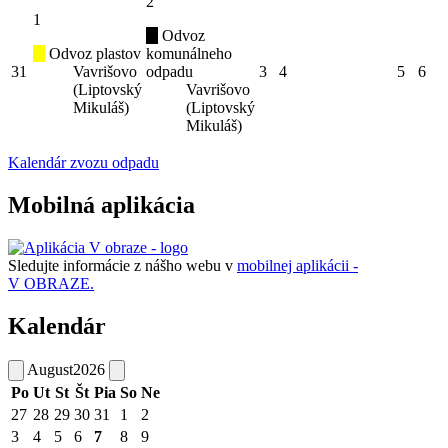
2
1
Odvoz
Odvoz plastov
komunálneho
31
Vavrišovo
odpadu
3
4
5
6
(Liptovský
Vavrišovo
Mikuláš)
(Liptovský
Mikuláš)
Kalendár zvozu odpadu
Mobilná aplikácia
Sledujte informácie z nášho webu v
mobilnej aplikácii -
V OBRAZE.
Kalendár
August
2026
Po
Ut
St
Št
Pia
So
Ne
27
28
29
30
31
1
2
3
4
5
6
7
8
9