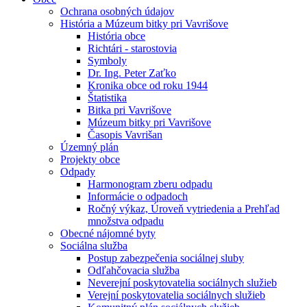
Ochrana osobných údajov
História a Múzeum bitky pri Vavrišove
História obce
Richtári - starostovia
Symboly
Dr. Ing. Peter Zaťko
Kronika obce od roku 1944
Štatistika
Bitka pri Vavrišove
Múzeum bitky pri Vavrišove
Časopis Vavrišan
Územný plán
Projekty obce
Odpady
Harmonogram zberu odpadu
Informácie o odpadoch
Ročný výkaz, Úroveň vytriedenia a Prehľad
množstva odpadu
Obecné nájomné byty
Sociálna služba
Postup zabezpečenia sociálnej sluby
Odľahčovacia služba
Neverejní poskytovatelia sociálnych služieb
Verejní poskytovatelia sociálnych služieb