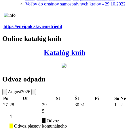
Voľby do orgánov samosprávnych krajov - 29.10.2022
https://envipak.sk/viemetriedit
Online katalóg kníh
Katalóg kníh
Odvoz odpadu
August
2026
Po
Ut
St
Št
Pi
So
Ne
27
28
29
30
31
1
2
5
4
Odvoz
Odvoz plastov
komunálneho