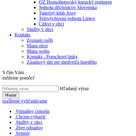
OZ Hornoliptovský kurucký regiment
Jednota dôchodcov Slovenska
Tanečný klub Jessy
Telovýchovná jednota Liptov
Cirkvi v obci
Služby v obci
Kontakt
Zoznam osôb
Mapa obce
Mapa webu
Kontakt - Poruchové linky
Zásahový tím pre medveďa hnedého
S čím Vám
môžeme pomôcť
Hľadaný výraz
Hľadať
rozšírené vyhľadávanie
Virtuálny cintorín
Chcem vybaviť
Služby v obci
Zber odpadov
Seniori