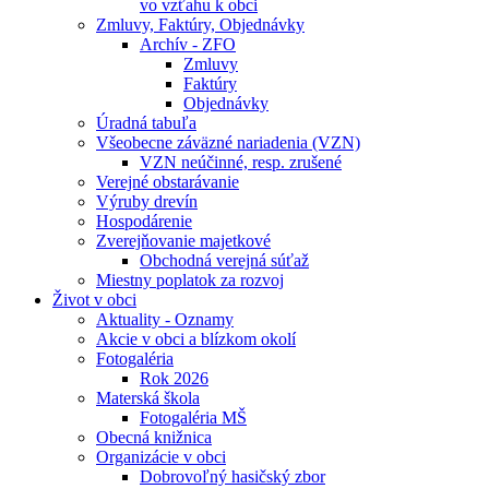
vo vzťahu k obci
Zmluvy, Faktúry, Objednávky
Archív - ZFO
Zmluvy
Faktúry
Objednávky
Úradná tabuľa
Všeobecne záväzné nariadenia (VZN)
VZN neúčinné, resp. zrušené
Verejné obstarávanie
Výruby drevín
Hospodárenie
Zverejňovanie majetkové
Obchodná verejná súťaž
Miestny poplatok za rozvoj
Život v obci
Aktuality - Oznamy
Akcie v obci a blízkom okolí
Fotogaléria
Rok 2026
Materská škola
Fotogaléria MŠ
Obecná knižnica
Organizácie v obci
Dobrovoľný hasičský zbor