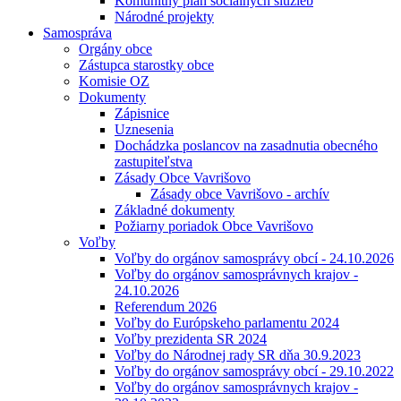
Komunitný plán sociálnych služieb
Národné projekty
Samospráva
Orgány obce
Zástupca starostky obce
Komisie OZ
Dokumenty
Zápisnice
Uznesenia
Dochádzka poslancov na zasadnutia obecného
zastupiteľstva
Zásady Obce Vavrišovo
Zásady obce Vavrišovo - archív
Základné dokumenty
Požiarny poriadok Obce Vavrišovo
Voľby
Voľby do orgánov samosprávy obcí - 24.10.2026
Voľby do orgánov samosprávnych krajov -
24.10.2026
Referendum 2026
Voľby do Európskeho parlamentu 2024
Voľby prezidenta SR 2024
Voľby do Národnej rady SR dňa 30.9.2023
Voľby do orgánov samosprávy obcí - 29.10.2022
Voľby do orgánov samosprávnych krajov -