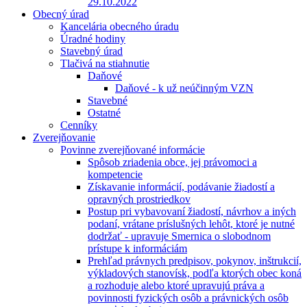
29.10.2022
Obecný úrad
Kancelária obecného úradu
Úradné hodiny
Stavebný úrad
Tlačivá na stiahnutie
Daňové
Daňové - k už neúčinným VZN
Stavebné
Ostatné
Cenníky
Zverejňovanie
Povinne zverejňované informácie
Spôsob zriadenia obce, jej právomoci a
kompetencie
Získavanie informácií, podávanie žiadostí a
opravných prostriedkov
Postup pri vybavovaní žiadostí, návrhov a iných
podaní, vrátane príslušných lehôt, ktoré je nutné
dodržať - upravuje Smernica o slobodnom
prístupe k informáciám
Prehľad právnych predpisov, pokynov, inštrukcií,
výkladových stanovísk, podľa ktorých obec koná
a rozhoduje alebo ktoré upravujú práva a
povinnosti fyzických osôb a právnických osôb