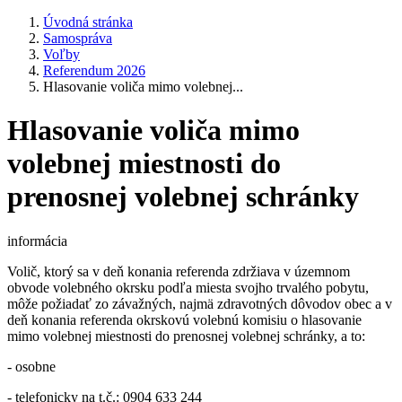
Úvodná stránka
Samospráva
Voľby
Referendum 2026
Hlasovanie voliča mimo volebnej...
Hlasovanie voliča mimo
volebnej miestnosti do
prenosnej volebnej schránky
informácia
Volič, ktorý sa v deň konania referenda zdržiava v územnom
obvode volebného okrsku podľa miesta svojho trvalého pobytu,
môže požiadať zo závažných, najmä zdravotných dôvodov obec a v
deň konania referenda okrskovú volebnú komisiu o hlasovanie
mimo volebnej miestnosti do prenosnej volebnej schránky, a to:
- osobne
- telefonicky na t.č.: 0904 633 244