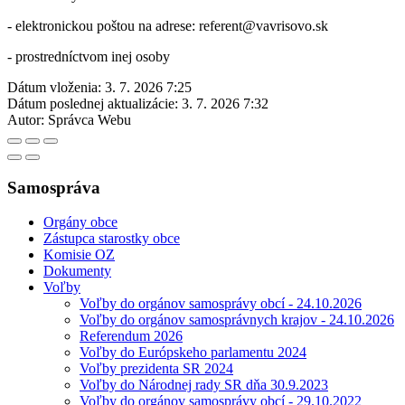
- elektronickou poštou na adrese: referent@vavrisovo.sk
- prostredníctvom inej osoby
Dátum vloženia:
3. 7. 2026 7:25
Dátum poslednej aktualizácie:
3. 7. 2026 7:32
Autor:
Správca Webu
Samospráva
Orgány obce
Zástupca starostky obce
Komisie OZ
Dokumenty
Voľby
Voľby do orgánov samosprávy obcí - 24.10.2026
Voľby do orgánov samosprávnych krajov - 24.10.2026
Referendum 2026
Voľby do Európskeho parlamentu 2024
Voľby prezidenta SR 2024
Voľby do Národnej rady SR dňa 30.9.2023
Voľby do orgánov samosprávy obcí - 29.10.2022