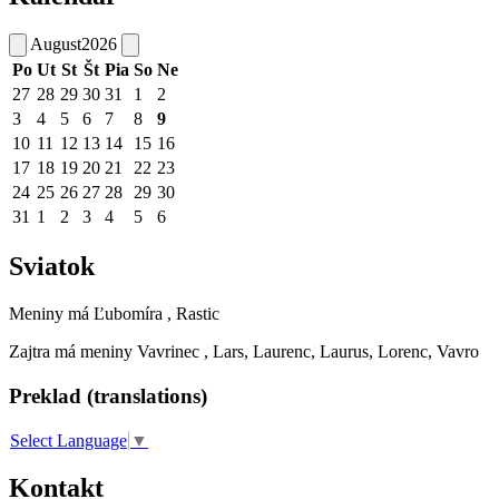
August
2026
Po
Ut
St
Št
Pia
So
Ne
27
28
29
30
31
1
2
3
4
5
6
7
8
9
10
11
12
13
14
15
16
17
18
19
20
21
22
23
24
25
26
27
28
29
30
31
1
2
3
4
5
6
Sviatok
Meniny má
Ľubomíra
, Rastic
Zajtra má meniny
Vavrinec
, Lars, Laurenc, Laurus, Lorenc, Vavro
Preklad (translations)
Select Language
▼
Kontakt