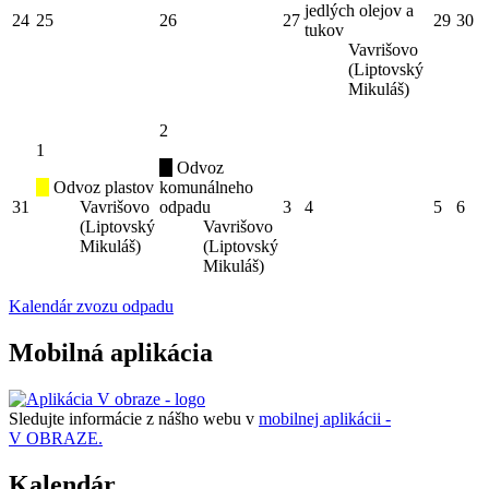
jedlých olejov a
24
25
26
27
29
30
tukov
Vavrišovo
(Liptovský
Mikuláš)
2
1
Odvoz
Odvoz plastov
komunálneho
31
Vavrišovo
odpadu
3
4
5
6
(Liptovský
Vavrišovo
Mikuláš)
(Liptovský
Mikuláš)
Kalendár zvozu odpadu
Mobilná aplikácia
Sledujte informácie z nášho webu v
mobilnej aplikácii -
V OBRAZE.
Kalendár