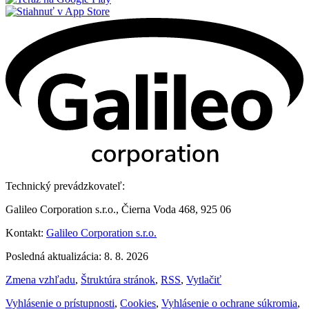
Technický prevádzkovateľ:
Galileo Corporation s.r.o., Čierna Voda 468, 925 06
Kontakt:
Galileo Corporation s.r.o.
Posledná aktualizácia: 8. 8. 2026
Zmena vzhľadu
,
Štruktúra stránok
,
RSS
,
Vytlačiť
Vyhlásenie o prístupnosti
,
Cookies
,
Vyhlásenie o ochrane súkromia
,