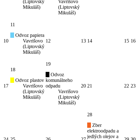
(Liptovský
Vavrišovo
Mikuláš)
(Liptovský
Mikuláš)
11
Odvoz papiera
10
Vavrišovo
12
13
14
15
16
(Liptovský
Mikuláš)
19
18
Odvoz
Odvoz plastov
komunálneho
17
Vavrišovo
odpadu
20
21
22
23
(Liptovský
Vavrišovo
Mikuláš)
(Liptovský
Mikuláš)
28
Zber
elektroodpadu a
jedlých olejov a
24
25
26
27
29
30