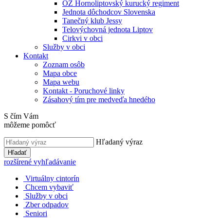
OZ Hornoliptovský kurucký regiment
Jednota dôchodcov Slovenska
Tanečný klub Jessy
Telovýchovná jednota Liptov
Cirkvi v obci
Služby v obci
Kontakt
Zoznam osôb
Mapa obce
Mapa webu
Kontakt - Poruchové linky
Zásahový tím pre medveďa hnedého
S čím Vám
môžeme pomôcť
Hľadaný výraz
Hľadať
rozšírené vyhľadávanie
Virtuálny cintorín
Chcem vybaviť
Služby v obci
Zber odpadov
Seniori