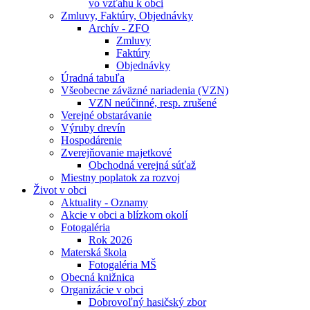
vo vzťahu k obci
Zmluvy, Faktúry, Objednávky
Archív - ZFO
Zmluvy
Faktúry
Objednávky
Úradná tabuľa
Všeobecne záväzné nariadenia (VZN)
VZN neúčinné, resp. zrušené
Verejné obstarávanie
Výruby drevín
Hospodárenie
Zverejňovanie majetkové
Obchodná verejná súťaž
Miestny poplatok za rozvoj
Život v obci
Aktuality - Oznamy
Akcie v obci a blízkom okolí
Fotogaléria
Rok 2026
Materská škola
Fotogaléria MŠ
Obecná knižnica
Organizácie v obci
Dobrovoľný hasičský zbor