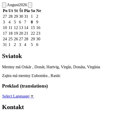
August
2026
Po
Ut
St
Št
Pia
So
Ne
27
28
29
30
31
1
2
3
4
5
6
7
8
9
10
11
12
13
14
15
16
17
18
19
20
21
22
23
24
25
26
27
28
29
30
31
1
2
3
4
5
6
Sviatok
Meniny má
Oskár
, Donát, Hartvig, Virgín, Donáta, Virgínia
Zajtra má meniny
Ľubomíra
, Rastic
Preklad (translations)
Select Language
▼
Kontakt