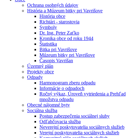
Ochrana osobných údajov
História a Múzeum bitky pri Vavrišove
História obce
Richtári - starostovia
Symboly
Dr. Ing. Peter Zaťko
Kronika obce od roku 1944
Štatistika
Bitka pri Vavrišove
Múzeum bitky pri Vavrišove
Časopis Vavrišan
Územný plán
Projekty obce
Odpady
Harmonogram zberu odpadu
Informácie o odpadoch
Ročný výkaz, Úroveň vytriedenia a Prehľad
množstva odpadu
Obecné nájomné byty
Sociálna služba
Postup zabezpečenia sociálnej sluby
Odľahčovacia služba
Neverejní poskytovatelia sociálnych služieb
Verejní poskytovatelia sociálnych služieb