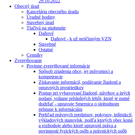
29.10.2022
Obecný úrad
Kancelária obecného úradu
Úradné hodiny
Stavebný úrad
Tlačivá na stiahnutie
Daňové
Daňové - k už neúčinným VZN
Stavebné
Ostatné
Cenníky
Zverejňovanie
Povinne zverejňované informácie
Spôsob zriadenia obce, jej právomoci a
kompetencie
Získavanie informácií, podávanie žiadostí a
opravných prostriedkov
Postup pri vybavovaní žiadostí, návrhov a iných
podaní, vrátane príslušných lehôt, ktoré je nutné
dodržať - upravuje Smernica o slobodnom
prístupe k informáciám
Prehľad právnych predpisov, pokynov, inštrukcií,
výkladových stanovísk, podľa ktorých obec koná
a rozhoduje alebo ktoré upravujú práva a
povinnosti fyzických osôb a právnických osôb