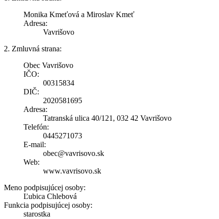
Monika Kmeťová a Miroslav Kmeť
Adresa:
Vavrišovo
2. Zmluvná strana:
Obec Vavrišovo
IČO:
00315834
DIČ:
2020581695
Adresa:
Tatranská ulica 40/121, 032 42 Vavrišovo
Telefón:
0445271073
E-mail:
obec@vavrisovo.sk
Web:
www.vavrisovo.sk
Meno podpisujúcej osoby:
Ľubica Chlebová
Funkcia podpisujúcej osoby:
starostka