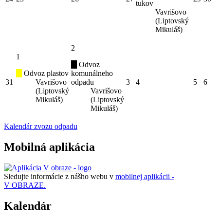
tukov
Vavrišovo
(Liptovský
Mikuláš)
2
1
Odvoz
Odvoz plastov
komunálneho
31
Vavrišovo
odpadu
3
4
5
6
(Liptovský
Vavrišovo
Mikuláš)
(Liptovský
Mikuláš)
Kalendár zvozu odpadu
Mobilná aplikácia
Sledujte informácie z nášho webu v
mobilnej aplikácii -
V OBRAZE.
Kalendár