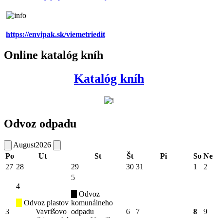
https://envipak.sk/viemetriedit
Online katalóg kníh
Katalóg kníh
Odvoz odpadu
August
2026
Po
Ut
St
Št
Pi
So
Ne
27
28
29
30
31
1
2
5
4
Odvoz
Odvoz plastov
komunálneho
3
Vavrišovo
odpadu
6
7
8
9