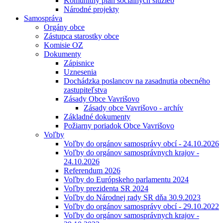
Komunitný plán sociálnych služieb
Národné projekty
Samospráva
Orgány obce
Zástupca starostky obce
Komisie OZ
Dokumenty
Zápisnice
Uznesenia
Dochádzka poslancov na zasadnutia obecného
zastupiteľstva
Zásady Obce Vavrišovo
Zásady obce Vavrišovo - archív
Základné dokumenty
Požiarny poriadok Obce Vavrišovo
Voľby
Voľby do orgánov samosprávy obcí - 24.10.2026
Voľby do orgánov samosprávnych krajov -
24.10.2026
Referendum 2026
Voľby do Európskeho parlamentu 2024
Voľby prezidenta SR 2024
Voľby do Národnej rady SR dňa 30.9.2023
Voľby do orgánov samosprávy obcí - 29.10.2022
Voľby do orgánov samosprávnych krajov -