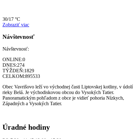
30/17 °C
Zobraziť viac
Návštevnosť
Návštevnosť:
ONLINE:
0
DNES:
274
TÝŽDEŇ:
1829
CELKOM:
895533
Obec Vavrišovo leží vo východnej časti Liptovskej kotliny, v údolí
rieky Belá. Je východiskovou obcou do Vysokých Tatier.
Panoramatickým pohľadom z obce je vidieť pohoria Nízkych,
Západných a Vysokých Tatier.
Úradné hodiny