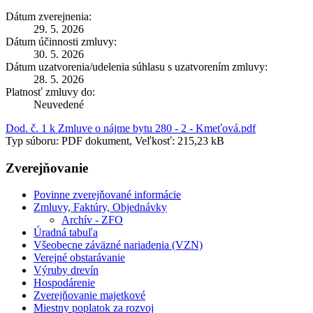
Dátum zverejnenia:
29. 5. 2026
Dátum účinnosti zmluvy:
30. 5. 2026
Dátum uzatvorenia/udelenia súhlasu s uzatvorením zmluvy:
28. 5. 2026
Platnosť zmluvy do:
Neuvedené
Dod. č. 1 k Zmluve o nájme bytu 280 - 2 - Kmeťová.pdf
Typ súboru: PDF dokument, Veľkosť: 215,23 kB
Zverejňovanie
Povinne zverejňované informácie
Zmluvy, Faktúry, Objednávky
Archív - ZFO
Úradná tabuľa
Všeobecne záväzné nariadenia (VZN)
Verejné obstarávanie
Výruby drevín
Hospodárenie
Zverejňovanie majetkové
Miestny poplatok za rozvoj