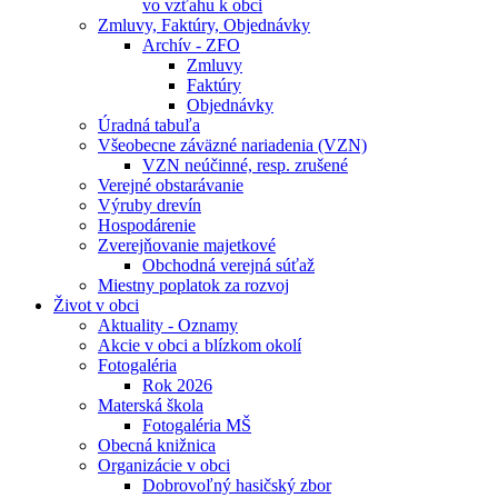
vo vzťahu k obci
Zmluvy, Faktúry, Objednávky
Archív - ZFO
Zmluvy
Faktúry
Objednávky
Úradná tabuľa
Všeobecne záväzné nariadenia (VZN)
VZN neúčinné, resp. zrušené
Verejné obstarávanie
Výruby drevín
Hospodárenie
Zverejňovanie majetkové
Obchodná verejná súťaž
Miestny poplatok za rozvoj
Život v obci
Aktuality - Oznamy
Akcie v obci a blízkom okolí
Fotogaléria
Rok 2026
Materská škola
Fotogaléria MŠ
Obecná knižnica
Organizácie v obci
Dobrovoľný hasičský zbor