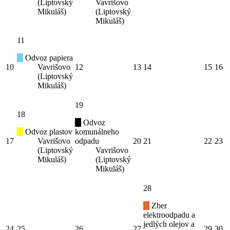
(Liptovský
Vavrišovo
Mikuláš)
(Liptovský
Mikuláš)
11
Odvoz papiera
10
Vavrišovo
12
13
14
15
16
(Liptovský
Mikuláš)
19
18
Odvoz
Odvoz plastov
komunálneho
17
Vavrišovo
odpadu
20
21
22
23
(Liptovský
Vavrišovo
Mikuláš)
(Liptovský
Mikuláš)
28
Zber
elektroodpadu a
jedlých olejov a
24
25
26
27
29
30