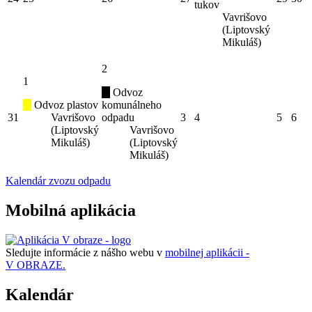
tukov
Vavrišovo
(Liptovský
Mikuláš)
2
1
Odvoz
Odvoz plastov
komunálneho
31
Vavrišovo
odpadu
3
4
5
6
(Liptovský
Vavrišovo
Mikuláš)
(Liptovský
Mikuláš)
Kalendár zvozu odpadu
Mobilná aplikácia
Sledujte informácie z nášho webu v
mobilnej aplikácii -
V OBRAZE.
Kalendár