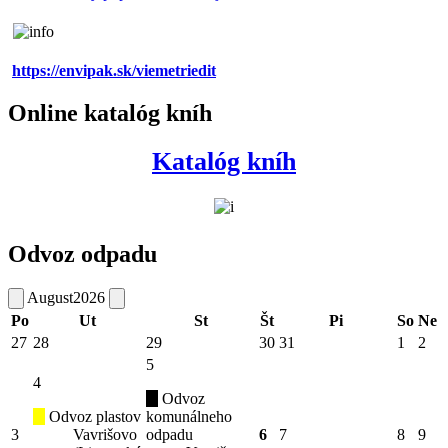
https://envipak.sk/viemetriedit
Online katalóg kníh
Katalóg kníh
Odvoz odpadu
August
2026
Po
Ut
St
Št
Pi
So
Ne
27
28
29
30
31
1
2
5
4
Odvoz
Odvoz plastov
komunálneho
3
Vavrišovo
odpadu
6
7
8
9