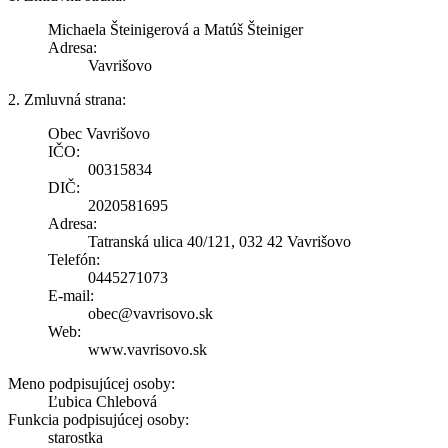
Michaela Šteinigerová a Matúš Šteiniger
Adresa:
Vavrišovo
2. Zmluvná strana:
Obec Vavrišovo
IČO:
00315834
DIČ:
2020581695
Adresa:
Tatranská ulica 40/121, 032 42 Vavrišovo
Telefón:
0445271073
E-mail:
obec@vavrisovo.sk
Web:
www.vavrisovo.sk
Meno podpisujúcej osoby:
Ľubica Chlebová
Funkcia podpisujúcej osoby:
starostka