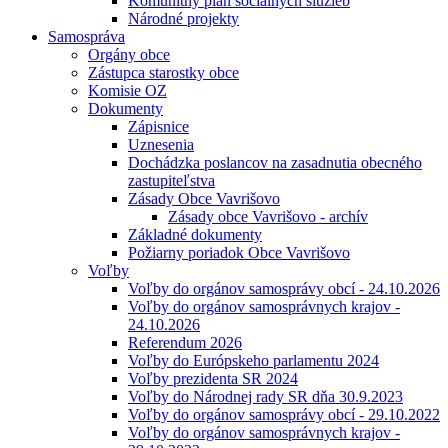
Komunitný plán sociálnych služieb
Národné projekty
Samospráva
Orgány obce
Zástupca starostky obce
Komisie OZ
Dokumenty
Zápisnice
Uznesenia
Dochádzka poslancov na zasadnutia obecného
zastupiteľstva
Zásady Obce Vavrišovo
Zásady obce Vavrišovo - archív
Základné dokumenty
Požiarny poriadok Obce Vavrišovo
Voľby
Voľby do orgánov samosprávy obcí - 24.10.2026
Voľby do orgánov samosprávnych krajov -
24.10.2026
Referendum 2026
Voľby do Európskeho parlamentu 2024
Voľby prezidenta SR 2024
Voľby do Národnej rady SR dňa 30.9.2023
Voľby do orgánov samosprávy obcí - 29.10.2022
Voľby do orgánov samosprávnych krajov -