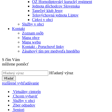
OZ Hornoliptovský kurucký regiment
Jednota dôchodcov Slovenska
Tanečný klub Jessy
Telovýchovná jednota Liptov
Cirkvi v obci
Služby v obci
Kontakt
Zoznam osôb
Mapa obce
Mapa webu
Kontakt - Poruchové linky
Zásahový tím pre medveďa hnedého
S čím Vám
môžeme pomôcť
Hľadaný výraz
Hľadať
rozšírené vyhľadávanie
Virtuálny cintorín
Chcem vybaviť
Služby v obci
Zber odpadov
Seniori