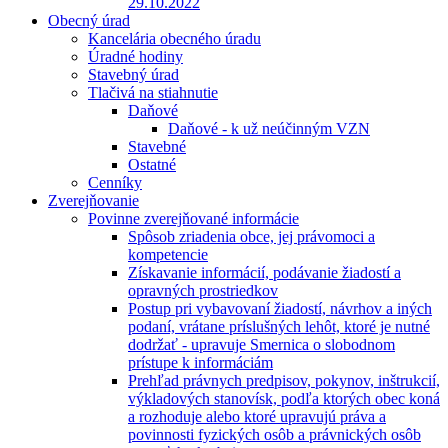
29.10.2022
Obecný úrad
Kancelária obecného úradu
Úradné hodiny
Stavebný úrad
Tlačivá na stiahnutie
Daňové
Daňové - k už neúčinným VZN
Stavebné
Ostatné
Cenníky
Zverejňovanie
Povinne zverejňované informácie
Spôsob zriadenia obce, jej právomoci a
kompetencie
Získavanie informácií, podávanie žiadostí a
opravných prostriedkov
Postup pri vybavovaní žiadostí, návrhov a iných
podaní, vrátane príslušných lehôt, ktoré je nutné
dodržať - upravuje Smernica o slobodnom
prístupe k informáciám
Prehľad právnych predpisov, pokynov, inštrukcií,
výkladových stanovísk, podľa ktorých obec koná
a rozhoduje alebo ktoré upravujú práva a
povinnosti fyzických osôb a právnických osôb