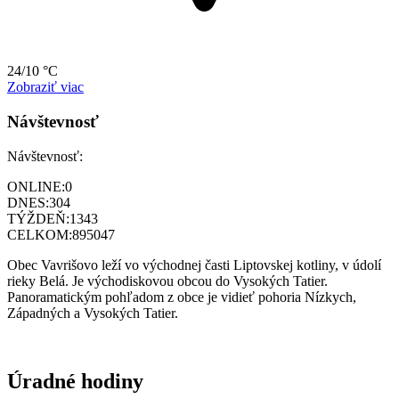
24/10 °C
Zobraziť viac
Návštevnosť
Návštevnosť:
ONLINE:
0
DNES:
304
TÝŽDEŇ:
1343
CELKOM:
895047
Obec Vavrišovo leží vo východnej časti Liptovskej kotliny, v údolí
rieky Belá. Je východiskovou obcou do Vysokých Tatier.
Panoramatickým pohľadom z obce je vidieť pohoria Nízkych,
Západných a Vysokých Tatier.
Úradné hodiny