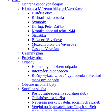
Ochrana osobných údajov
História a Múzeum bitky pri Vavrišove
História obce
Richtári - starostovia
Symboly
Dr. Ing. Peter Zaťko
Kronika obce od roku 1944
Štatistika
Bitka pri Vavrišove
Múzeum bitky pri Vavrišove
Časopis Vavrišan
Územný plán
Projekty obce
Odpady
Harmonogram zberu odpadu
Informácie o odpadoch
Ročný výkaz, Úroveň vytriedenia a Prehľad
množstva odpadu
Obecné nájomné byty
Sociálna služba
Postup zabezpečenia sociálnej sluby
Odľahčovacia služba
Neverejní poskytovatelia sociálnych služieb
Verejní poskytovatelia sociálnych služieb