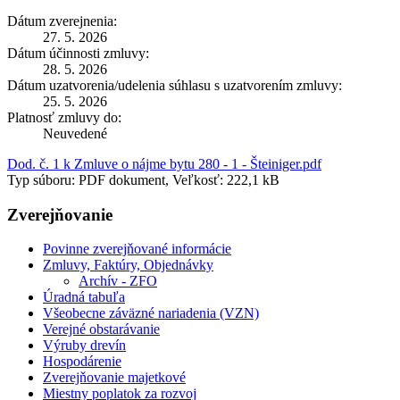
Dátum zverejnenia:
27. 5. 2026
Dátum účinnosti zmluvy:
28. 5. 2026
Dátum uzatvorenia/udelenia súhlasu s uzatvorením zmluvy:
25. 5. 2026
Platnosť zmluvy do:
Neuvedené
Dod. č. 1 k Zmluve o nájme bytu 280 - 1 - Šteiniger.pdf
Typ súboru: PDF dokument, Veľkosť: 222,1 kB
Zverejňovanie
Povinne zverejňované informácie
Zmluvy, Faktúry, Objednávky
Archív - ZFO
Úradná tabuľa
Všeobecne záväzné nariadenia (VZN)
Verejné obstarávanie
Výruby drevín
Hospodárenie
Zverejňovanie majetkové
Miestny poplatok za rozvoj