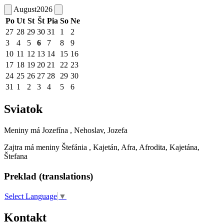
August
2026
Po
Ut
St
Št
Pia
So
Ne
27
28
29
30
31
1
2
3
4
5
6
7
8
9
10
11
12
13
14
15
16
17
18
19
20
21
22
23
24
25
26
27
28
29
30
31
1
2
3
4
5
6
Sviatok
Meniny má
Jozefína
, Nehoslav, Jozefa
Zajtra má meniny
Štefánia
, Kajetán, Afra, Afrodita, Kajetána,
Štefana
Preklad (translations)
Select Language
▼
Kontakt