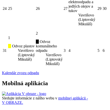
elektroodpadu a
jedlých olejov a
24
25
26
27
29
30
tukov
Vavrišovo
(Liptovský
Mikuláš)
2
1
Odvoz
Odvoz plastov
komunálneho
31
Vavrišovo
odpadu
3
4
5
6
(Liptovský
Vavrišovo
Mikuláš)
(Liptovský
Mikuláš)
Kalendár zvozu odpadu
Mobilná aplikácia
Sledujte informácie z nášho webu v
mobilnej aplikácii -
V OBRAZE.