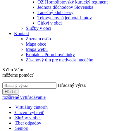
OZ Hornoliptovský kurucký regiment
Jednota dôchodcov Slovenska
Tanečný klub Jessy
Telovýchovná jednota Liptov
Cirkvi v obci
Služby v obci
Kontakt
Zoznam osôb
Mapa obce
Mapa webu
Kontakt - Poruchové linky
Zásahový tím pre medveďa hnedého
S čím Vám
môžeme pomôcť
Hľadaný výraz
Hľadať
rozšírené vyhľadávanie
Virtuálny cintorín
Chcem vybaviť
Služby v obci
Zber odpadov
Seniori