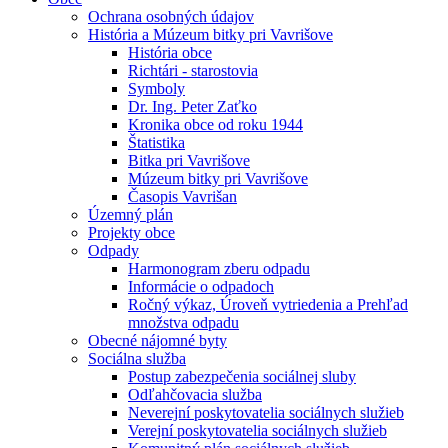
Ochrana osobných údajov
História a Múzeum bitky pri Vavrišove
História obce
Richtári - starostovia
Symboly
Dr. Ing. Peter Zaťko
Kronika obce od roku 1944
Štatistika
Bitka pri Vavrišove
Múzeum bitky pri Vavrišove
Časopis Vavrišan
Územný plán
Projekty obce
Odpady
Harmonogram zberu odpadu
Informácie o odpadoch
Ročný výkaz, Úroveň vytriedenia a Prehľad
množstva odpadu
Obecné nájomné byty
Sociálna služba
Postup zabezpečenia sociálnej sluby
Odľahčovacia služba
Neverejní poskytovatelia sociálnych služieb
Verejní poskytovatelia sociálnych služieb