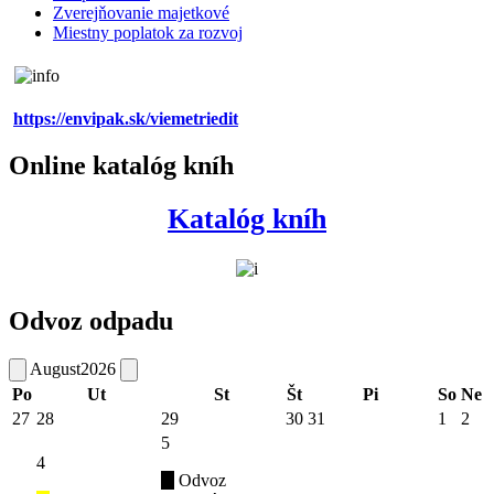
Zverejňovanie majetkové
Miestny poplatok za rozvoj
https://envipak.sk/viemetriedit
Online katalóg kníh
Katalóg kníh
Odvoz odpadu
August
2026
Po
Ut
St
Št
Pi
So
Ne
27
28
29
30
31
1
2
5
4
Odvoz