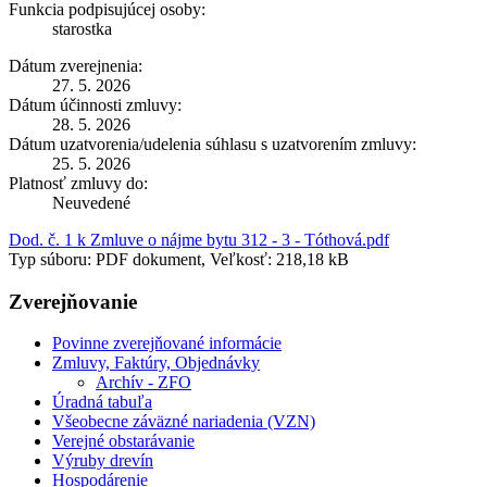
Funkcia podpisujúcej osoby:
starostka
Dátum zverejnenia:
27. 5. 2026
Dátum účinnosti zmluvy:
28. 5. 2026
Dátum uzatvorenia/udelenia súhlasu s uzatvorením zmluvy:
25. 5. 2026
Platnosť zmluvy do:
Neuvedené
Dod. č. 1 k Zmluve o nájme bytu 312 - 3 - Tóthová.pdf
Typ súboru: PDF dokument, Veľkosť: 218,18 kB
Zverejňovanie
Povinne zverejňované informácie
Zmluvy, Faktúry, Objednávky
Archív - ZFO
Úradná tabuľa
Všeobecne záväzné nariadenia (VZN)
Verejné obstarávanie
Výruby drevín
Hospodárenie