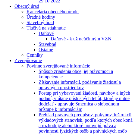
29.10.2022
Obecný úrad
Kancelária obecného úradu
Úradné hodiny
Stavebný úrad
Tlačivá na stiahnutie
Daňové
Daňové - k už neúčinným VZN
Stavebné
Ostatné
Cenníky
Zverejňovanie
Povinne zverejňované informácie
Spôsob zriadenia obce, jej právomoci a
kompetencie
Získavanie informácií, podávanie žiadostí a
opravných prostriedkov
Postup pri vybavovaní žiadostí, návrhov a iných
podaní, vrátane príslušných lehôt, ktoré je nutné
dodržať - upravuje Smernica o slobodnom
prístupe k informáciám
Prehľad právnych predpisov, pokynov, inštrukcií,
výkladových stanovísk, podľa ktorých obec koná
a rozhoduje alebo ktoré upravujú práva a
povinnosti fyzických osôb a právnických osôb