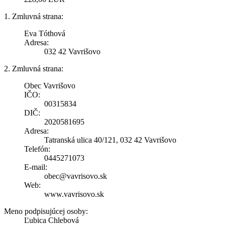
1. Zmluvná strana:
Eva Tóthová
Adresa:
032 42 Vavrišovo
2. Zmluvná strana:
Obec Vavrišovo
IČO:
00315834
DIČ:
2020581695
Adresa:
Tatranská ulica 40/121, 032 42 Vavrišovo
Telefón:
0445271073
E-mail:
obec@vavrisovo.sk
Web:
www.vavrisovo.sk
Meno podpisujúcej osoby:
Ľubica Chlebová