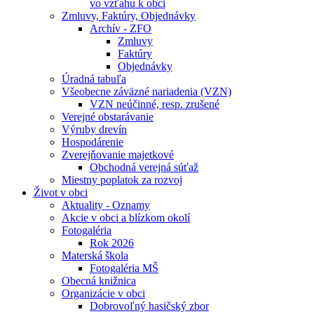
vo vzťahu k obci
Zmluvy, Faktúry, Objednávky
Archív - ZFO
Zmluvy
Faktúry
Objednávky
Úradná tabuľa
Všeobecne záväzné nariadenia (VZN)
VZN neúčinné, resp. zrušené
Verejné obstarávanie
Výruby drevín
Hospodárenie
Zverejňovanie majetkové
Obchodná verejná súťaž
Miestny poplatok za rozvoj
Život v obci
Aktuality - Oznamy
Akcie v obci a blízkom okolí
Fotogaléria
Rok 2026
Materská škola
Fotogaléria MŠ
Obecná knižnica
Organizácie v obci
Dobrovoľný hasičský zbor