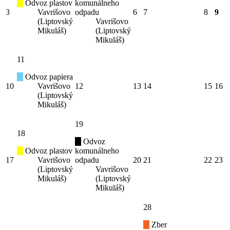
Odvoz plastov
komunálneho
3
Vavrišovo
odpadu
6
7
8
9
(Liptovský
Vavrišovo
Mikuláš)
(Liptovský
Mikuláš)
11
Odvoz papiera
10
Vavrišovo
12
13
14
15
16
(Liptovský
Mikuláš)
19
18
Odvoz
Odvoz plastov
komunálneho
17
Vavrišovo
odpadu
20
21
22
23
(Liptovský
Vavrišovo
Mikuláš)
(Liptovský
Mikuláš)
28
Zber