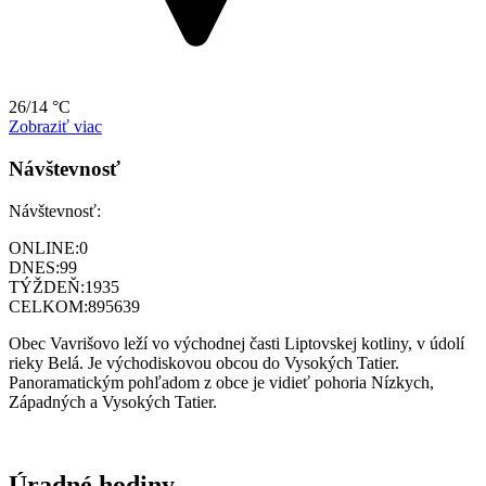
26/14 °C
Zobraziť viac
Návštevnosť
Návštevnosť:
ONLINE:
0
DNES:
99
TÝŽDEŇ:
1935
CELKOM:
895639
Obec Vavrišovo leží vo východnej časti Liptovskej kotliny, v údolí
rieky Belá. Je východiskovou obcou do Vysokých Tatier.
Panoramatickým pohľadom z obce je vidieť pohoria Nízkych,
Západných a Vysokých Tatier.
Úradné hodiny