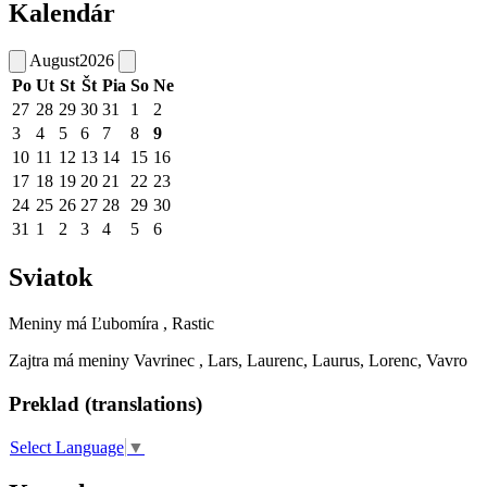
Kalendár
August
2026
Po
Ut
St
Št
Pia
So
Ne
27
28
29
30
31
1
2
3
4
5
6
7
8
9
10
11
12
13
14
15
16
17
18
19
20
21
22
23
24
25
26
27
28
29
30
31
1
2
3
4
5
6
Sviatok
Meniny má
Ľubomíra
, Rastic
Zajtra má meniny
Vavrinec
, Lars, Laurenc, Laurus, Lorenc, Vavro
Preklad (translations)
Select Language
▼