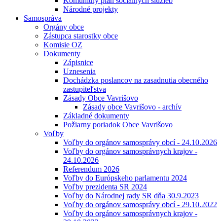
Komunitný plán sociálnych služieb
Národné projekty
Samospráva
Orgány obce
Zástupca starostky obce
Komisie OZ
Dokumenty
Zápisnice
Uznesenia
Dochádzka poslancov na zasadnutia obecného
zastupiteľstva
Zásady Obce Vavrišovo
Zásady obce Vavrišovo - archív
Základné dokumenty
Požiarny poriadok Obce Vavrišovo
Voľby
Voľby do orgánov samosprávy obcí - 24.10.2026
Voľby do orgánov samosprávnych krajov -
24.10.2026
Referendum 2026
Voľby do Európskeho parlamentu 2024
Voľby prezidenta SR 2024
Voľby do Národnej rady SR dňa 30.9.2023
Voľby do orgánov samosprávy obcí - 29.10.2022
Voľby do orgánov samosprávnych krajov -