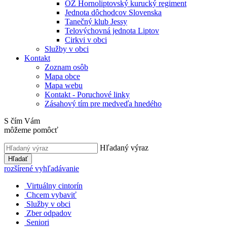
OZ Hornoliptovský kurucký regiment
Jednota dôchodcov Slovenska
Tanečný klub Jessy
Telovýchovná jednota Liptov
Cirkvi v obci
Služby v obci
Kontakt
Zoznam osôb
Mapa obce
Mapa webu
Kontakt - Poruchové linky
Zásahový tím pre medveďa hnedého
S čím Vám
môžeme pomôcť
Hľadaný výraz
Hľadať
rozšírené vyhľadávanie
Virtuálny cintorín
Chcem vybaviť
Služby v obci
Zber odpadov
Seniori