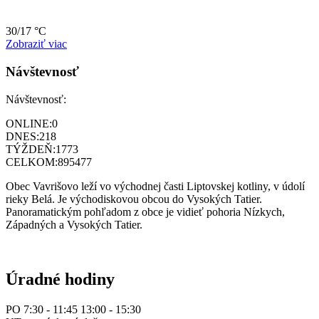
30/17 °C
Zobraziť viac
Návštevnosť
Návštevnosť:
ONLINE:
0
DNES:
218
TÝŽDEŇ:
1773
CELKOM:
895477
Obec Vavrišovo leží vo východnej časti Liptovskej kotliny, v údolí
rieky Belá. Je východiskovou obcou do Vysokých Tatier.
Panoramatickým pohľadom z obce je vidieť pohoria Nízkych,
Západných a Vysokých Tatier.
Úradné hodiny
PO 7:30 - 11:45 13:00 - 15:30