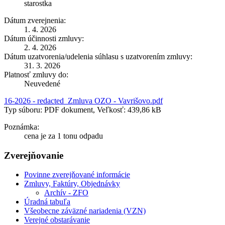
starostka
Dátum zverejnenia:
1. 4. 2026
Dátum účinnosti zmluvy:
2. 4. 2026
Dátum uzatvorenia/udelenia súhlasu s uzatvorením zmluvy:
31. 3. 2026
Platnosť zmluvy do:
Neuvedené
16-2026 - redacted_Zmluva OZO - Vavrišovo.pdf
Typ súboru: PDF dokument, Veľkosť: 439,86 kB
Poznámka:
cena je za 1 tonu odpadu
Zverejňovanie
Povinne zverejňované informácie
Zmluvy, Faktúry, Objednávky
Archív - ZFO
Úradná tabuľa
Všeobecne záväzné nariadenia (VZN)
Verejné obstarávanie