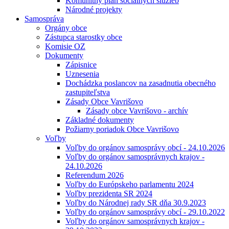
Komunitný plán sociálnych služieb
Národné projekty
Samospráva
Orgány obce
Zástupca starostky obce
Komisie OZ
Dokumenty
Zápisnice
Uznesenia
Dochádzka poslancov na zasadnutia obecného
zastupiteľstva
Zásady Obce Vavrišovo
Zásady obce Vavrišovo - archív
Základné dokumenty
Požiarny poriadok Obce Vavrišovo
Voľby
Voľby do orgánov samosprávy obcí - 24.10.2026
Voľby do orgánov samosprávnych krajov -
24.10.2026
Referendum 2026
Voľby do Európskeho parlamentu 2024
Voľby prezidenta SR 2024
Voľby do Národnej rady SR dňa 30.9.2023
Voľby do orgánov samosprávy obcí - 29.10.2022
Voľby do orgánov samosprávnych krajov -