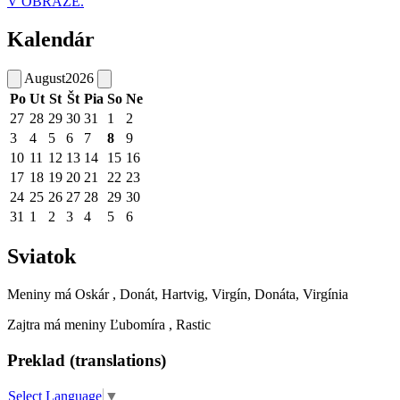
V OBRAZE.
Kalendár
August
2026
Po
Ut
St
Št
Pia
So
Ne
27
28
29
30
31
1
2
3
4
5
6
7
8
9
10
11
12
13
14
15
16
17
18
19
20
21
22
23
24
25
26
27
28
29
30
31
1
2
3
4
5
6
Sviatok
Meniny má
Oskár
, Donát, Hartvig, Virgín, Donáta, Virgínia
Zajtra má meniny
Ľubomíra
, Rastic
Preklad (translations)
Select Language
▼