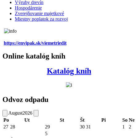
Výruby drevín
Hospodárenie
Zverejňovanie majetkové
Miestny poplatok za rozvoj
https://envipak.sk/viemetriedit
Online katalóg kníh
Katalóg kníh
Odvoz odpadu
August
2026
Po
Ut
St
Št
Pi
So
Ne
27
28
29
30
31
1
2
5