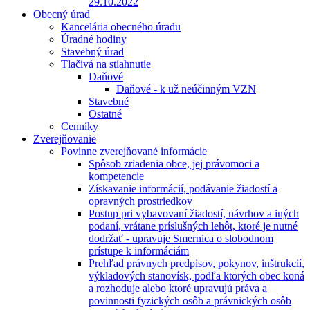
29.10.2022
Obecný úrad
Kancelária obecného úradu
Úradné hodiny
Stavebný úrad
Tlačivá na stiahnutie
Daňové
Daňové - k už neúčinným VZN
Stavebné
Ostatné
Cenníky
Zverejňovanie
Povinne zverejňované informácie
Spôsob zriadenia obce, jej právomoci a
kompetencie
Získavanie informácií, podávanie žiadostí a
opravných prostriedkov
Postup pri vybavovaní žiadostí, návrhov a iných
podaní, vrátane príslušných lehôt, ktoré je nutné
dodržať - upravuje Smernica o slobodnom
prístupe k informáciám
Prehľad právnych predpisov, pokynov, inštrukcií,
výkladových stanovísk, podľa ktorých obec koná
a rozhoduje alebo ktoré upravujú práva a
povinnosti fyzických osôb a právnických osôb