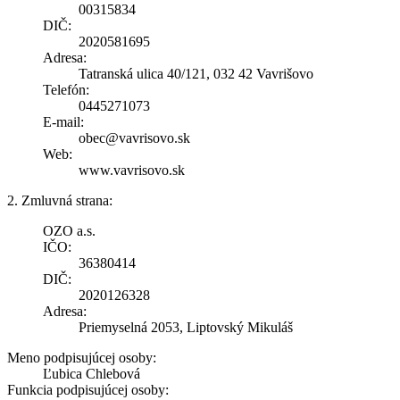
00315834
DIČ:
2020581695
Adresa:
Tatranská ulica 40/121, 032 42 Vavrišovo
Telefón:
0445271073
E-mail:
obec@vavrisovo.sk
Web:
www.vavrisovo.sk
2. Zmluvná strana:
OZO a.s.
IČO:
36380414
DIČ:
2020126328
Adresa:
Priemyselná 2053, Liptovský Mikuláš
Meno podpisujúcej osoby:
Ľubica Chlebová
Funkcia podpisujúcej osoby: