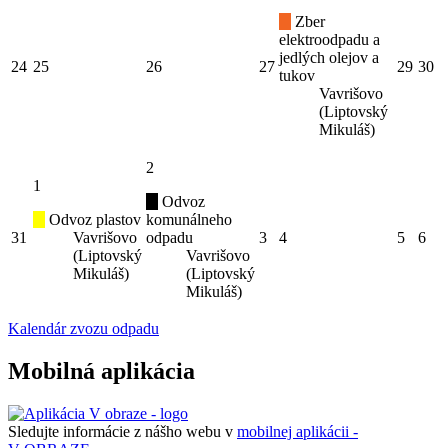
Zber
elektroodpadu a
jedlých olejov a
24
25
26
27
29
30
tukov
Vavrišovo
(Liptovský
Mikuláš)
2
1
Odvoz
Odvoz plastov
komunálneho
31
Vavrišovo
odpadu
3
4
5
6
(Liptovský
Vavrišovo
Mikuláš)
(Liptovský
Mikuláš)
Kalendár zvozu odpadu
Mobilná aplikácia
Sledujte informácie z nášho webu v
mobilnej aplikácii -