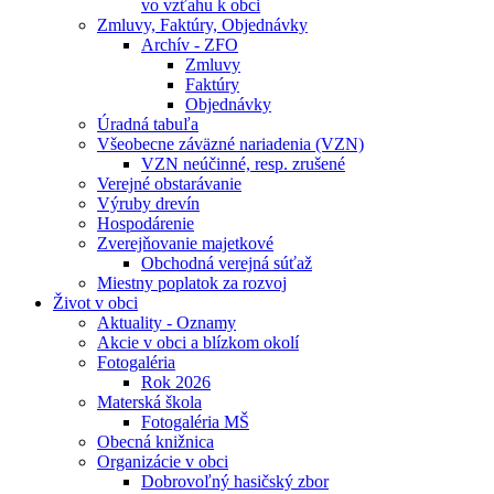
vo vzťahu k obci
Zmluvy, Faktúry, Objednávky
Archív - ZFO
Zmluvy
Faktúry
Objednávky
Úradná tabuľa
Všeobecne záväzné nariadenia (VZN)
VZN neúčinné, resp. zrušené
Verejné obstarávanie
Výruby drevín
Hospodárenie
Zverejňovanie majetkové
Obchodná verejná súťaž
Miestny poplatok za rozvoj
Život v obci
Aktuality - Oznamy
Akcie v obci a blízkom okolí
Fotogaléria
Rok 2026
Materská škola
Fotogaléria MŠ
Obecná knižnica
Organizácie v obci
Dobrovoľný hasičský zbor