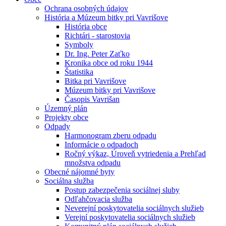
Ochrana osobných údajov
História a Múzeum bitky pri Vavrišove
História obce
Richtári - starostovia
Symboly
Dr. Ing. Peter Zaťko
Kronika obce od roku 1944
Štatistika
Bitka pri Vavrišove
Múzeum bitky pri Vavrišove
Časopis Vavrišan
Územný plán
Projekty obce
Odpady
Harmonogram zberu odpadu
Informácie o odpadoch
Ročný výkaz, Úroveň vytriedenia a Prehľad
množstva odpadu
Obecné nájomné byty
Sociálna služba
Postup zabezpečenia sociálnej sluby
Odľahčovacia služba
Neverejní poskytovatelia sociálnych služieb
Verejní poskytovatelia sociálnych služieb