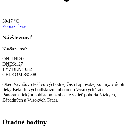
30/17 °C
Zobraziť viac
Návštevnosť
Návštevnosť:
ONLINE:
0
DNES:
127
TÝŽDEŇ:
1682
CELKOM:
895386
Obec Vavrišovo leží vo východnej časti Liptovskej kotliny, v údolí
rieky Belá. Je východiskovou obcou do Vysokých Tatier.
Panoramatickým pohľadom z obce je vidieť pohoria Nízkych,
Západných a Vysokých Tatier.
Úradné hodiny