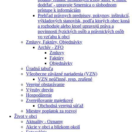
dodržať - upravuje Smernica o slobodnom
prístupe k informáciám
Prehľad právnych predpisov, pokynov, inštrukcií,
výkladových stanovísk, podľa ktorých obec koná
a rozhoduje alebo ktoré upravujú práva a
povinnosti fyzických osôb a právnických osôb
vo vzťahu k obci
Zmluvy, Faktúry, Objednávky
Archív - ZFO
Zmluvy
Faktúry
Objednávky
Úradná tabuľa
Všeobecne záväzné nariadenia (VZN)
VZN neúčinné, resp. zrušené
Verejné obstarávanie
Výruby drevín
Hospodárenie
Zverejňovanie majetkové
Obchodná verejná súťaž
Miestny poplatok za rozvoj
Život v obci
Aktuality - Oznamy
Akcie v obci a blízkom okolí