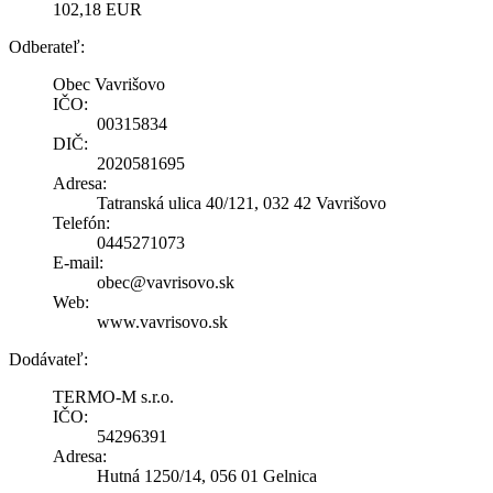
102,18 EUR
Odberateľ:
Obec Vavrišovo
IČO:
00315834
DIČ:
2020581695
Adresa:
Tatranská ulica 40/121, 032 42 Vavrišovo
Telefón:
0445271073
E-mail:
obec@vavrisovo.sk
Web:
www.vavrisovo.sk
Dodávateľ:
TERMO-M s.r.o.
IČO:
54296391
Adresa:
Hutná 1250/14, 056 01 Gelnica