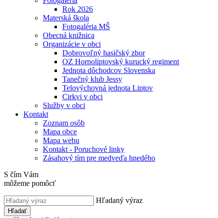
Fotogaléria
Rok 2026
Materská škola
Fotogaléria MŠ
Obecná knižnica
Organizácie v obci
Dobrovoľný hasičský zbor
OZ Hornoliptovský kurucký regiment
Jednota dôchodcov Slovenska
Tanečný klub Jessy
Telovýchovná jednota Liptov
Cirkvi v obci
Služby v obci
Kontakt
Zoznam osôb
Mapa obce
Mapa webu
Kontakt - Poruchové linky
Zásahový tím pre medveďa hnedého
S čím Vám
môžeme pomôcť
Hľadaný výraz
Hľadať