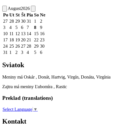
August
2026
Po
Ut
St
Št
Pia
So
Ne
27
28
29
30
31
1
2
3
4
5
6
7
8
9
10
11
12
13
14
15
16
17
18
19
20
21
22
23
24
25
26
27
28
29
30
31
1
2
3
4
5
6
Sviatok
Meniny má
Oskár
, Donát, Hartvig, Virgín, Donáta, Virgínia
Zajtra má meniny
Ľubomíra
, Rastic
Preklad (translations)
Select Language
▼
Kontakt