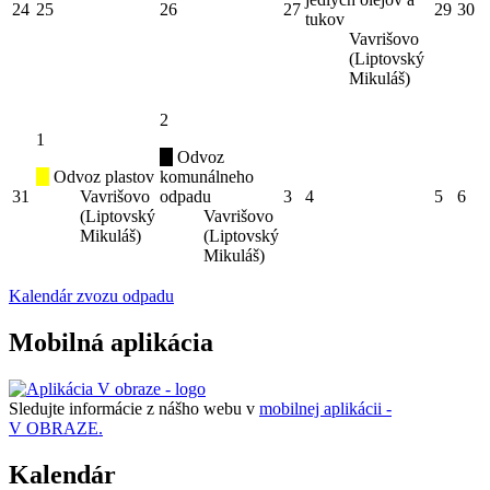
24
25
26
27
29
30
tukov
Vavrišovo
(Liptovský
Mikuláš)
2
1
Odvoz
Odvoz plastov
komunálneho
31
Vavrišovo
odpadu
3
4
5
6
(Liptovský
Vavrišovo
Mikuláš)
(Liptovský
Mikuláš)
Kalendár zvozu odpadu
Mobilná aplikácia
Sledujte informácie z nášho webu v
mobilnej aplikácii -
V OBRAZE.
Kalendár