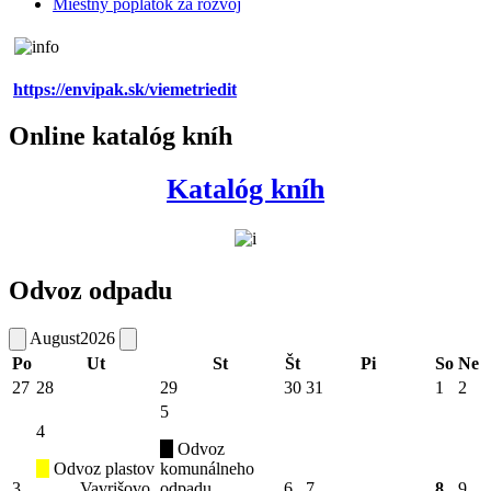
Miestny poplatok za rozvoj
https://envipak.sk/viemetriedit
Online katalóg kníh
Katalóg kníh
Odvoz odpadu
August
2026
Po
Ut
St
Št
Pi
So
Ne
27
28
29
30
31
1
2
5
4
Odvoz
Odvoz plastov
komunálneho
3
Vavrišovo
odpadu
6
7
8
9