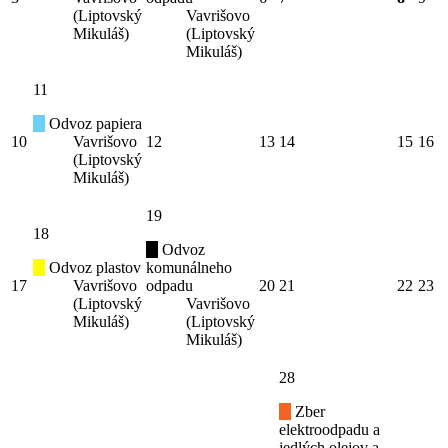
(Liptovský
Vavrišovo
Mikuláš)
(Liptovský
Mikuláš)
11
Odvoz papiera
10
Vavrišovo
12
13
14
15
16
(Liptovský
Mikuláš)
19
18
Odvoz
Odvoz plastov
komunálneho
17
Vavrišovo
odpadu
20
21
22
23
(Liptovský
Vavrišovo
Mikuláš)
(Liptovský
Mikuláš)
28
Zber
elektroodpadu a
jedlých olejov a