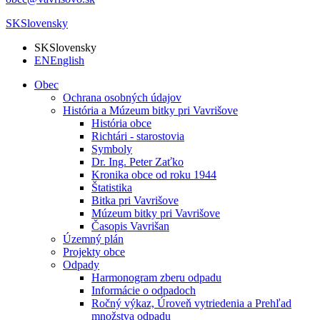
SK
Slovensky
SK
Slovensky
EN
English
Obec
Ochrana osobných údajov
História a Múzeum bitky pri Vavrišove
História obce
Richtári - starostovia
Symboly
Dr. Ing. Peter Zaťko
Kronika obce od roku 1944
Štatistika
Bitka pri Vavrišove
Múzeum bitky pri Vavrišove
Časopis Vavrišan
Územný plán
Projekty obce
Odpady
Harmonogram zberu odpadu
Informácie o odpadoch
Ročný výkaz, Úroveň vytriedenia a Prehľad
množstva odpadu