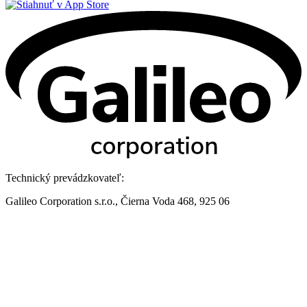
Technický prevádzkovateľ:
Galileo Corporation s.r.o., Čierna Voda 468, 925 06
Kontakt:
Galileo Corporation s.r.o.
Posledná aktualizácia: 7. 8. 2026
Zmena vzhľadu
,
Štruktúra stránok
,
RSS
,
Vytlačiť
Vyhlásenie o prístupnosti
,
Cookies
,
Vyhlásenie o ochrane súkromia
,
Webové sídlo