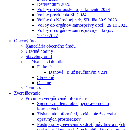
Referendum 2026
Voľby do Európskeho parlamentu 2024
Voľby prezidenta SR 2024
Voľby do Národnej rady SR dňa 30.9.2023
Voľby do orgánov samosprávy obcí - 29.10.2022
Voľby do orgánov samosprávnych krajov -
29.10.2022
Obecný úrad
Kancelária obecného úradu
Úradné hodiny
Stavebný úrad
Tlačivá na stiahnutie
Daňové
Daňové - k už neúčinným VZN
Stavebné
Ostatné
Cenníky
Zverejňovanie
Povinne zverejňované informácie
Spôsob zriadenia obce, jej právomoci a
kompetencie
Získavanie informácií, podávanie žiadostí a
opravných prostriedkov
Postup pri vybavovaní žiadostí, návrhov a iných
podaní, vrátane príslušných lehôt, ktoré je nutné