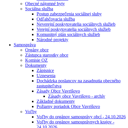
Obecné nájomné byty
Sociálna služba
Postup zabezpečenia sociálnej sluby
Odľahčovacia služba
Neverejní poskytovatelia sociálnych služieb
Verejní poskytovatelia sociálnych služieb
Komunitný plán sociálnych služieb
Národné projekty
Samospráva
Orgány obce
Zástupca starostky obce
Komisie OZ
Dokumenty
Zápisnice
Uznesenia
Dochádzka poslancov na zasadnutia obecného
zastupiteľstva
Zásady Obce Vavrišovo
Zásady obce Vavrišovo - archív
Základné dokumenty
Požiarny poriadok Obce Vavrišovo
Voľby
Voľby do orgánov samosprávy obcí - 24.10.2026
Voľby do orgánov samosprávnych krajov -
24.10.2026