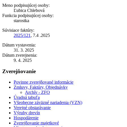
Meno podpisujúcej osoby:
Ľubica Chlebová
Funkcia podpisujúcej osoby:
starostka
Súvisiace faktúry:
2025/121
, 7.4 .2025
Dátum vystavenia:
31. 3. 2025
Dátum zverejnenia:
9. 4. 2025
Zverejňovanie
Povinne zverejňované informácie
Zmluvy, Faktúry, Objednávky
Archív - ZFO
Úradná tabuľa
Všeobecne záväzné nariadenia (VZN)
Verejné obstarávanie
Výruby drevín
Hospodárenie
Zverejňovanie majetkové