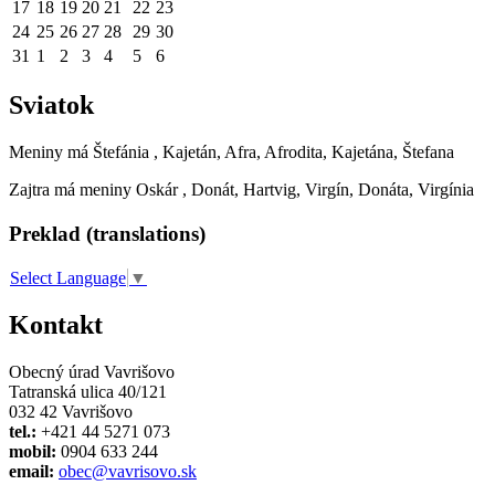
17
18
19
20
21
22
23
24
25
26
27
28
29
30
31
1
2
3
4
5
6
Sviatok
Meniny má
Štefánia
, Kajetán, Afra, Afrodita, Kajetána, Štefana
Zajtra má meniny
Oskár
, Donát, Hartvig, Virgín, Donáta, Virgínia
Preklad (translations)
Select Language
▼
Kontakt
Obecný úrad Vavrišovo
Tatranská ulica 40/121
032 42 Vavrišovo
tel.:
+421 44 5271 073
mobil:
0904 633 244
email:
obec@vavrisovo.sk