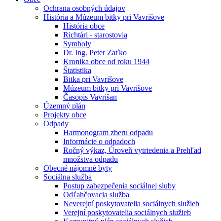
Ochrana osobných údajov
História a Múzeum bitky pri Vavrišove
História obce
Richtári - starostovia
Symboly
Dr. Ing. Peter Zaťko
Kronika obce od roku 1944
Štatistika
Bitka pri Vavrišove
Múzeum bitky pri Vavrišove
Časopis Vavrišan
Územný plán
Projekty obce
Odpady
Harmonogram zberu odpadu
Informácie o odpadoch
Ročný výkaz, Úroveň vytriedenia a Prehľad
množstva odpadu
Obecné nájomné byty
Sociálna služba
Postup zabezpečenia sociálnej sluby
Odľahčovacia služba
Neverejní poskytovatelia sociálnych služieb
Verejní poskytovatelia sociálnych služieb