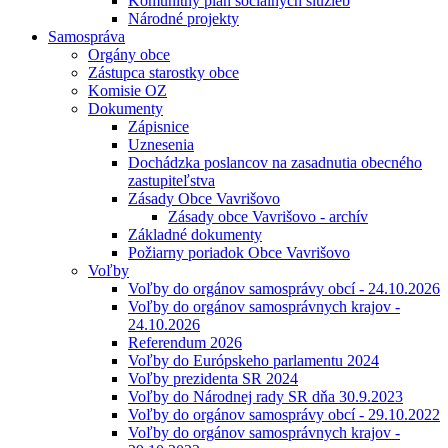
Komunitný plán sociálnych služieb
Národné projekty
Samospráva
Orgány obce
Zástupca starostky obce
Komisie OZ
Dokumenty
Zápisnice
Uznesenia
Dochádzka poslancov na zasadnutia obecného
zastupiteľstva
Zásady Obce Vavrišovo
Zásady obce Vavrišovo - archív
Základné dokumenty
Požiarny poriadok Obce Vavrišovo
Voľby
Voľby do orgánov samosprávy obcí - 24.10.2026
Voľby do orgánov samosprávnych krajov -
24.10.2026
Referendum 2026
Voľby do Európskeho parlamentu 2024
Voľby prezidenta SR 2024
Voľby do Národnej rady SR dňa 30.9.2023
Voľby do orgánov samosprávy obcí - 29.10.2022
Voľby do orgánov samosprávnych krajov -