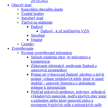
29.10.2022
Obecný úrad
Kancelária obecného úradu
Úradné hodiny
Stavebný úrad
Tlačivá na stiahnutie
Daňové
Daňové - k už neúčinným VZN
Stavebné
Ostatné
Cenníky
Zverejňovanie
Povinne zverejňované informácie
Spôsob zriadenia obce, jej právomoci a
kompetencie
Získavanie informácií, podávanie žiadostí a
opravných prostriedkov
Postup pri vybavovaní žiadostí, návrhov a iných
podaní, vrátane príslušných lehôt, ktoré je nutné
dodržať - upravuje Smernica o slobodnom
prístupe k informáciám
Prehľad právnych predpisov, pokynov, inštrukcií,
výkladových stanovísk, podľa ktorých obec koná
a rozhoduje alebo ktoré upravujú práva a
povinnosti fyzických osôb a právnických osôb