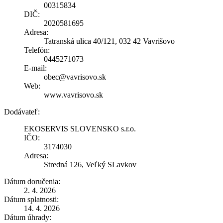
00315834
DIČ:
2020581695
Adresa:
Tatranská ulica 40/121, 032 42 Vavrišovo
Telefón:
0445271073
E-mail:
obec@vavrisovo.sk
Web:
www.vavrisovo.sk
Dodávateľ:
EKOSERVIS SLOVENSKO s.r.o.
IČO:
3174030
Adresa:
Stredná 126, Veľký SLavkov
Dátum doručenia:
2. 4. 2026
Dátum splatnosti:
14. 4. 2026
Dátum úhrady: