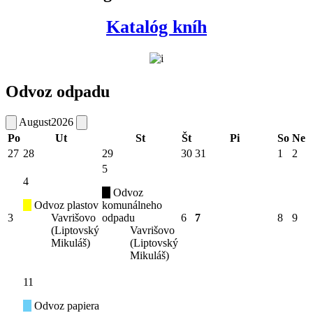
Katalóg kníh
Odvoz odpadu
August
2026
Po
Ut
St
Št
Pi
So
Ne
27
28
29
30
31
1
2
5
4
Odvoz
Odvoz plastov
komunálneho
3
Vavrišovo
odpadu
6
7
8
9
(Liptovský
Vavrišovo
Mikuláš)
(Liptovský
Mikuláš)
11
Odvoz papiera