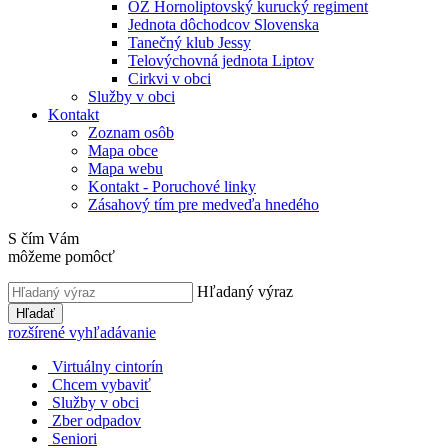
OZ Hornoliptovský kurucký regiment
Jednota dôchodcov Slovenska
Tanečný klub Jessy
Telovýchovná jednota Liptov
Cirkvi v obci
Služby v obci
Kontakt
Zoznam osôb
Mapa obce
Mapa webu
Kontakt - Poruchové linky
Zásahový tím pre medveďa hnedého
S čím Vám
môžeme pomôcť
Hľadaný výraz
Hľadať
rozšírené vyhľadávanie
Virtuálny cintorín
Chcem vybaviť
Služby v obci
Zber odpadov
Seniori