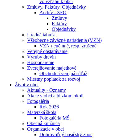
vo vzťahu k obci
Zmluvy, Faktúry, Objednávky
Archív - ZFO
Zmluvy
Faktúry
Objednávky
Úradná tabuľa
Všeobecne záväzné nariadenia (VZN)
VZN neúčinné, resp. zrušené
Verejné obstarávanie
Výruby drevín
Hospodárenie
Zverejňovanie majetkové
Obchodná verejná súťaž
Miestny poplatok za rozvoj
Život v obci
Aktuality - Oznamy
Akcie v obci a blízkom okolí
Fotogaléria
Rok 2026
Materská škola
Fotogaléria MŠ
Obecná knižnica
Organizácie v obci
Dobrovoľný hasičský zbor