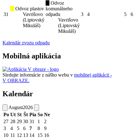
Odvoz
Odvoz plastov
komunálneho
31
Vavrišovo
odpadu
3
4
5
6
(Liptovský
Vavrišovo
Mikuláš)
(Liptovský
Mikuláš)
Kalendár zvozu odpadu
Mobilná aplikácia
Sledujte informácie z nášho webu v
mobilnej aplikácii -
V OBRAZE.
Kalendár
August
2026
Po
Ut
St
Št
Pia
So
Ne
27
28
29
30
31
1
2
3
4
5
6
7
8
9
10
11
12
13
14
15
16