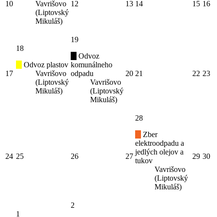
10
Vavrišovo
12
13
14
15
16
(Liptovský
Mikuláš)
19
18
Odvoz
Odvoz plastov
komunálneho
17
Vavrišovo
odpadu
20
21
22
23
(Liptovský
Vavrišovo
Mikuláš)
(Liptovský
Mikuláš)
28
Zber
elektroodpadu a
jedlých olejov a
24
25
26
27
29
30
tukov
Vavrišovo
(Liptovský
Mikuláš)
2
1