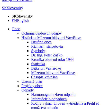
SK
Slovensky
SK
Slovensky
EN
English
Obec
Ochrana osobných údajov
História a Múzeum bitky pri Vavrišove
História obce
Richtári - starostovia
Symboly
Dr. Ing. Peter Zaťko
Kronika obce od roku 1944
Štatistika
Bitka pri Vavrišove
Múzeum bitky pri Vavrišove
Časopis Vavrišan
Územný plán
Projekty obce
Odpady
Harmonogram zberu odpadu
Informácie o odpadoch
Ročný výkaz, Úroveň vytriedenia a Prehľad
množstva odpadu