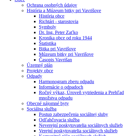
Ochrana osobných údajov
História a Múzeum bitky pri Vavrišove
História obce
Richtári - starostovia
Symboly
Dr. Ing. Peter Zaťko
Kronika obce od roku 1944
Štatistika
Bitka pri Vavrišove
Múzeum bitky pri Vavrišove
Časopis Vavrišan
Územný plán
Projekty obce
Odpady
Harmonogram zberu odpadu
Informácie o odpadoch
Ročný výkaz, Úroveň vytriedenia a Prehľad
množstva odpadu
Obecné nájomné byty
Sociálna služba
Postup zabezpečenia sociálnej sluby
Odľahčovacia služba
Neverejní poskytovatelia sociálnych služieb
Verejní poskytovatelia sociálnych služieb