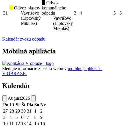
Odvoz
Odvoz plastov
komunálneho
31
Vavrišovo
odpadu
3
4
5
6
(Liptovský
Vavrišovo
Mikuláš)
(Liptovský
Mikuláš)
Kalendár zvozu odpadu
Mobilná aplikácia
Sledujte informácie z nášho webu v
mobilnej aplikácii -
V OBRAZE.
Kalendár
August
2026
Po
Ut
St
Št
Pia
So
Ne
27
28
29
30
31
1
2
3
4
5
6
7
8
9
10
11
12
13
14
15
16