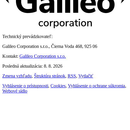
Technický prevádzkovateľ:
Galileo Corporation s.r.o., Čierna Voda 468, 925 06
Kontakt:
Galileo Corporation s.r.o.
Posledná aktualizácia: 8. 8. 2026
Zmena vzhľadu
,
Štruktúra stránok
,
RSS
,
Vytlačiť
Vyhlásenie o prístupnosti
,
Cookies
,
Vyhlásenie o ochrane súkromia
,
Webové sídlo