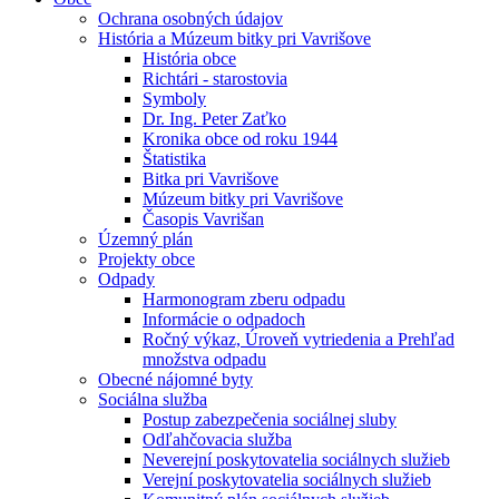
Ochrana osobných údajov
História a Múzeum bitky pri Vavrišove
História obce
Richtári - starostovia
Symboly
Dr. Ing. Peter Zaťko
Kronika obce od roku 1944
Štatistika
Bitka pri Vavrišove
Múzeum bitky pri Vavrišove
Časopis Vavrišan
Územný plán
Projekty obce
Odpady
Harmonogram zberu odpadu
Informácie o odpadoch
Ročný výkaz, Úroveň vytriedenia a Prehľad
množstva odpadu
Obecné nájomné byty
Sociálna služba
Postup zabezpečenia sociálnej sluby
Odľahčovacia služba
Neverejní poskytovatelia sociálnych služieb
Verejní poskytovatelia sociálnych služieb