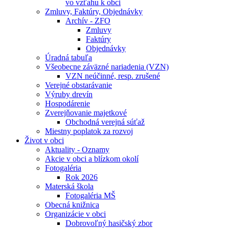
vo vzťahu k obci
Zmluvy, Faktúry, Objednávky
Archív - ZFO
Zmluvy
Faktúry
Objednávky
Úradná tabuľa
Všeobecne záväzné nariadenia (VZN)
VZN neúčinné, resp. zrušené
Verejné obstarávanie
Výruby drevín
Hospodárenie
Zverejňovanie majetkové
Obchodná verejná súťaž
Miestny poplatok za rozvoj
Život v obci
Aktuality - Oznamy
Akcie v obci a blízkom okolí
Fotogaléria
Rok 2026
Materská škola
Fotogaléria MŠ
Obecná knižnica
Organizácie v obci
Dobrovoľný hasičský zbor