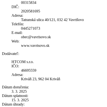
00315834
DIČ:
2020581695
Adresa:
Tatranská ulica 40/121, 032 42 Vavrišovo
Telefón:
0445271073
E-mail:
obec@vavrisovo.sk
Web:
www.vavrisovo.sk
Dodávateľ:
HTCOM s.r.o.
IČO:
46695559
Adresa:
Kriváň 23, 962 04 Kriváň
Dátum doručenia:
3. 3. 2025
Dátum splatnosti:
15. 3. 2025
Dátum úhrady: