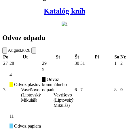
Katalóg kníh
Odvoz odpadu
August
2026
Po
Ut
St
Št
Pi
So
Ne
27
28
29
30
31
1
2
5
4
Odvoz
Odvoz plastov
komunálneho
3
Vavrišovo
odpadu
6
7
8
9
(Liptovský
Vavrišovo
Mikuláš)
(Liptovský
Mikuláš)
11
Odvoz papiera