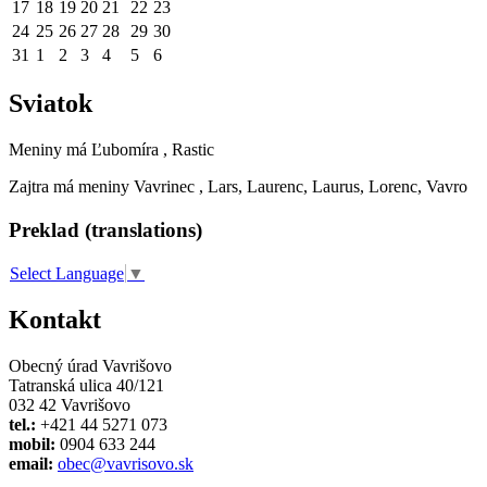
17
18
19
20
21
22
23
24
25
26
27
28
29
30
31
1
2
3
4
5
6
Sviatok
Meniny má
Ľubomíra
, Rastic
Zajtra má meniny
Vavrinec
, Lars, Laurenc, Laurus, Lorenc, Vavro
Preklad (translations)
Select Language
▼
Kontakt
Obecný úrad Vavrišovo
Tatranská ulica 40/121
032 42 Vavrišovo
tel.:
+421 44 5271 073
mobil:
0904 633 244
email:
obec@vavrisovo.sk