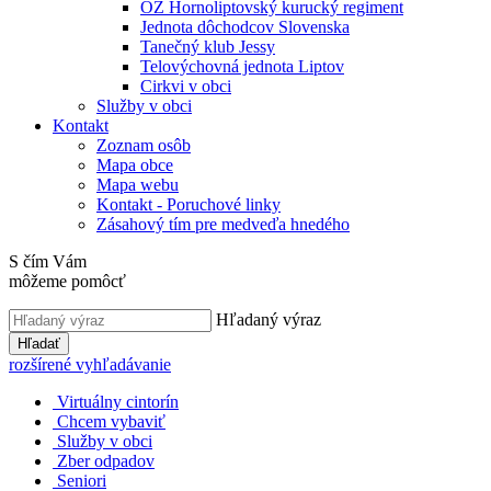
OZ Hornoliptovský kurucký regiment
Jednota dôchodcov Slovenska
Tanečný klub Jessy
Telovýchovná jednota Liptov
Cirkvi v obci
Služby v obci
Kontakt
Zoznam osôb
Mapa obce
Mapa webu
Kontakt - Poruchové linky
Zásahový tím pre medveďa hnedého
S čím Vám
môžeme pomôcť
Hľadaný výraz
Hľadať
rozšírené vyhľadávanie
Virtuálny cintorín
Chcem vybaviť
Služby v obci
Zber odpadov
Seniori