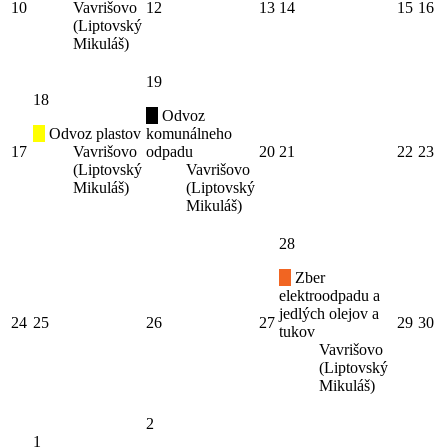
10
Vavrišovo
12
13
14
15
16
(Liptovský
Mikuláš)
19
18
Odvoz
Odvoz plastov
komunálneho
17
Vavrišovo
odpadu
20
21
22
23
(Liptovský
Vavrišovo
Mikuláš)
(Liptovský
Mikuláš)
28
Zber
elektroodpadu a
jedlých olejov a
24
25
26
27
29
30
tukov
Vavrišovo
(Liptovský
Mikuláš)
2
1