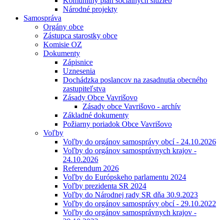
Komunitný plán sociálnych služieb
Národné projekty
Samospráva
Orgány obce
Zástupca starostky obce
Komisie OZ
Dokumenty
Zápisnice
Uznesenia
Dochádzka poslancov na zasadnutia obecného
zastupiteľstva
Zásady Obce Vavrišovo
Zásady obce Vavrišovo - archív
Základné dokumenty
Požiarny poriadok Obce Vavrišovo
Voľby
Voľby do orgánov samosprávy obcí - 24.10.2026
Voľby do orgánov samosprávnych krajov -
24.10.2026
Referendum 2026
Voľby do Európskeho parlamentu 2024
Voľby prezidenta SR 2024
Voľby do Národnej rady SR dňa 30.9.2023
Voľby do orgánov samosprávy obcí - 29.10.2022
Voľby do orgánov samosprávnych krajov -