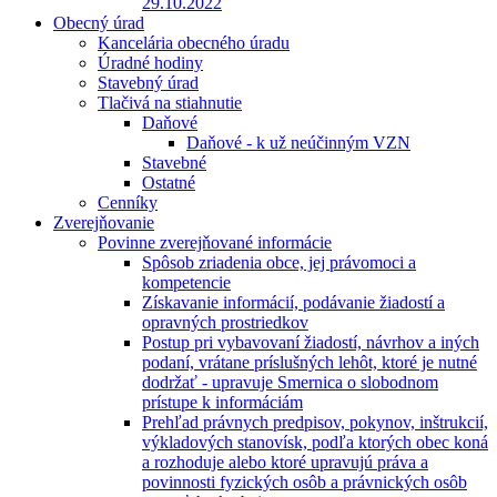
29.10.2022
Obecný úrad
Kancelária obecného úradu
Úradné hodiny
Stavebný úrad
Tlačivá na stiahnutie
Daňové
Daňové - k už neúčinným VZN
Stavebné
Ostatné
Cenníky
Zverejňovanie
Povinne zverejňované informácie
Spôsob zriadenia obce, jej právomoci a
kompetencie
Získavanie informácií, podávanie žiadostí a
opravných prostriedkov
Postup pri vybavovaní žiadostí, návrhov a iných
podaní, vrátane príslušných lehôt, ktoré je nutné
dodržať - upravuje Smernica o slobodnom
prístupe k informáciám
Prehľad právnych predpisov, pokynov, inštrukcií,
výkladových stanovísk, podľa ktorých obec koná
a rozhoduje alebo ktoré upravujú práva a
povinnosti fyzických osôb a právnických osôb