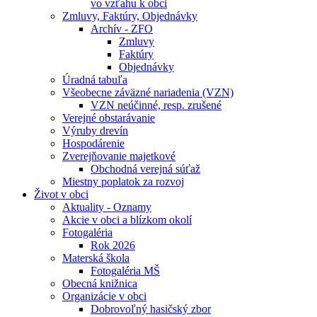
vo vzťahu k obci
Zmluvy, Faktúry, Objednávky
Archív - ZFO
Zmluvy
Faktúry
Objednávky
Úradná tabuľa
Všeobecne záväzné nariadenia (VZN)
VZN neúčinné, resp. zrušené
Verejné obstarávanie
Výruby drevín
Hospodárenie
Zverejňovanie majetkové
Obchodná verejná súťaž
Miestny poplatok za rozvoj
Život v obci
Aktuality - Oznamy
Akcie v obci a blízkom okolí
Fotogaléria
Rok 2026
Materská škola
Fotogaléria MŠ
Obecná knižnica
Organizácie v obci
Dobrovoľný hasičský zbor