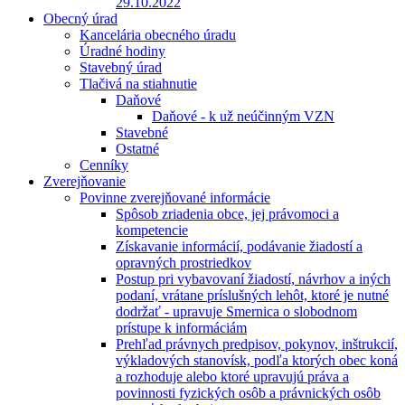
29.10.2022
Obecný úrad
Kancelária obecného úradu
Úradné hodiny
Stavebný úrad
Tlačivá na stiahnutie
Daňové
Daňové - k už neúčinným VZN
Stavebné
Ostatné
Cenníky
Zverejňovanie
Povinne zverejňované informácie
Spôsob zriadenia obce, jej právomoci a
kompetencie
Získavanie informácií, podávanie žiadostí a
opravných prostriedkov
Postup pri vybavovaní žiadostí, návrhov a iných
podaní, vrátane príslušných lehôt, ktoré je nutné
dodržať - upravuje Smernica o slobodnom
prístupe k informáciám
Prehľad právnych predpisov, pokynov, inštrukcií,
výkladových stanovísk, podľa ktorých obec koná
a rozhoduje alebo ktoré upravujú práva a
povinnosti fyzických osôb a právnických osôb