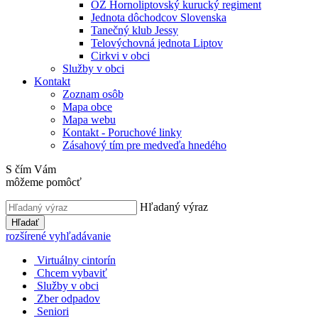
OZ Hornoliptovský kurucký regiment
Jednota dôchodcov Slovenska
Tanečný klub Jessy
Telovýchovná jednota Liptov
Cirkvi v obci
Služby v obci
Kontakt
Zoznam osôb
Mapa obce
Mapa webu
Kontakt - Poruchové linky
Zásahový tím pre medveďa hnedého
S čím Vám
môžeme pomôcť
Hľadaný výraz
Hľadať
rozšírené vyhľadávanie
Virtuálny cintorín
Chcem vybaviť
Služby v obci
Zber odpadov
Seniori