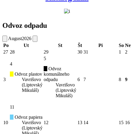
Odvoz odpadu
August
2026
Po
Ut
St
Št
Pi
So
Ne
27
28
29
30
31
1
2
5
4
Odvoz
Odvoz plastov
komunálneho
3
Vavrišovo
odpadu
6
7
8
9
(Liptovský
Vavrišovo
Mikuláš)
(Liptovský
Mikuláš)
11
Odvoz papiera
10
Vavrišovo
12
13
14
15
16
(Liptovský
Mikuláš)