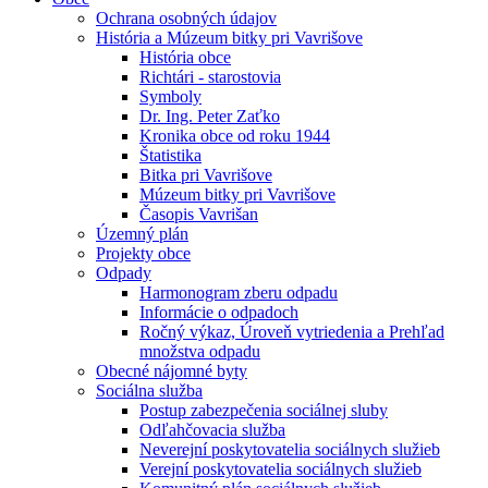
Ochrana osobných údajov
História a Múzeum bitky pri Vavrišove
História obce
Richtári - starostovia
Symboly
Dr. Ing. Peter Zaťko
Kronika obce od roku 1944
Štatistika
Bitka pri Vavrišove
Múzeum bitky pri Vavrišove
Časopis Vavrišan
Územný plán
Projekty obce
Odpady
Harmonogram zberu odpadu
Informácie o odpadoch
Ročný výkaz, Úroveň vytriedenia a Prehľad
množstva odpadu
Obecné nájomné byty
Sociálna služba
Postup zabezpečenia sociálnej sluby
Odľahčovacia služba
Neverejní poskytovatelia sociálnych služieb
Verejní poskytovatelia sociálnych služieb