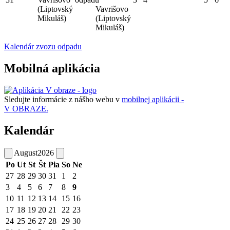
(Liptovský
Vavrišovo
Mikuláš)
(Liptovský
Mikuláš)
Kalendár zvozu odpadu
Mobilná aplikácia
Sledujte informácie z nášho webu v
mobilnej aplikácii -
V OBRAZE.
Kalendár
August
2026
Po
Ut
St
Št
Pia
So
Ne
27
28
29
30
31
1
2
3
4
5
6
7
8
9
10
11
12
13
14
15
16
17
18
19
20
21
22
23
24
25
26
27
28
29
30