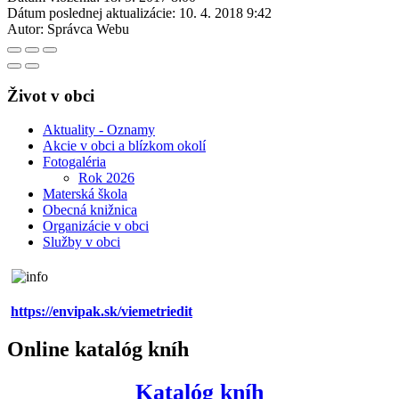
Dátum poslednej aktualizácie:
10. 4. 2018 9:42
Autor:
Správca Webu
Život v obci
Aktuality - Oznamy
Akcie v obci a blízkom okolí
Fotogaléria
Rok 2026
Materská škola
Obecná knižnica
Organizácie v obci
Služby v obci
https://envipak.sk/viemetriedit
Online katalóg kníh
Katalóg kníh