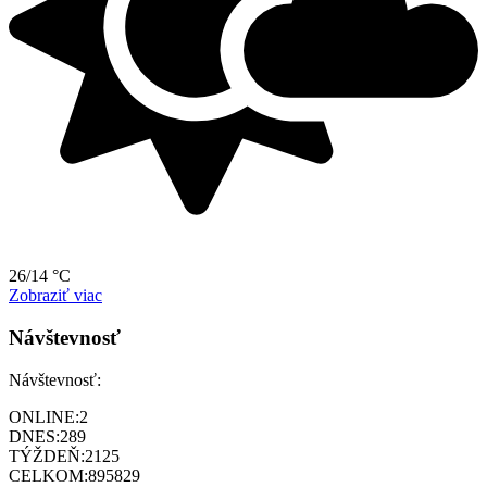
26/14 °C
Zobraziť viac
Návštevnosť
Návštevnosť:
ONLINE:
2
DNES:
289
TÝŽDEŇ:
2125
CELKOM:
895829