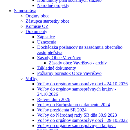
Komunitný plán sociálnych služieb
Národné projekty
Samospráva
Orgány obce
Zástupca starostky obce
Komisie OZ
Dokumenty
Zápisnice
Uznesenia
Dochádzka poslancov na zasadnutia obecného
zastupiteľstva
Zásady Obce Vavrišovo
Zásady obce Vavrišovo - archív
Základné dokumenty
Požiarny poriadok Obce Vavrišovo
Voľby
Voľby do orgánov samosprávy obcí - 24.10.2026
Voľby do orgánov samosprávnych krajov -
24.10.2026
Referendum 2026
Voľby do Európskeho parlamentu 2024
Voľby prezidenta SR 2024
Voľby do Národnej rady SR dňa 30.9.2023
Voľby do orgánov samosprávy obcí - 29.10.2022
Voľby do orgánov samosprávnych krajov -