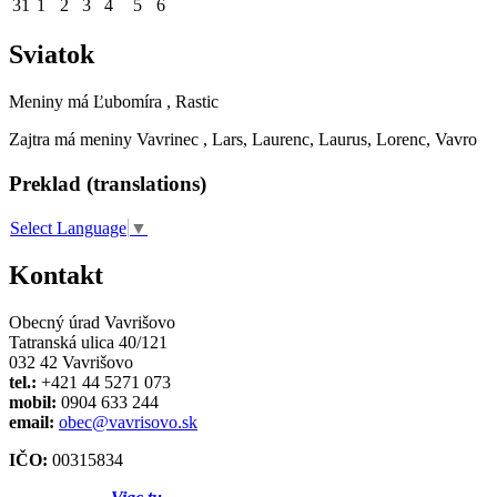
31
1
2
3
4
5
6
Sviatok
Meniny má
Ľubomíra
, Rastic
Zajtra má meniny
Vavrinec
, Lars, Laurenc, Laurus, Lorenc, Vavro
Preklad (translations)
Select Language
▼
Kontakt
Obecný úrad Vavrišovo
Tatranská ulica 40/121
032 42 Vavrišovo
tel.:
+421 44 5271 073
mobil:
0904 633 244
email:
obec@vavrisovo.sk
IČO:
00315834