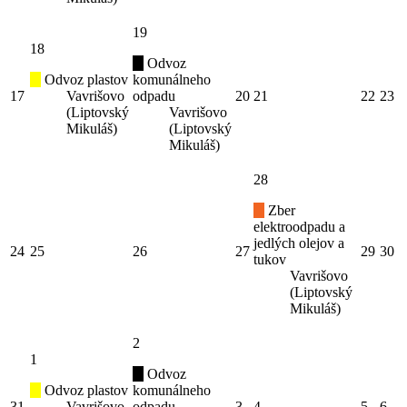
19
18
Odvoz
Odvoz plastov
komunálneho
17
Vavrišovo
odpadu
20
21
22
23
(Liptovský
Vavrišovo
Mikuláš)
(Liptovský
Mikuláš)
28
Zber
elektroodpadu a
jedlých olejov a
24
25
26
27
29
30
tukov
Vavrišovo
(Liptovský
Mikuláš)
2
1
Odvoz
Odvoz plastov
komunálneho
31
Vavrišovo
odpadu
3
4
5
6