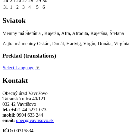
24
25
26
27
28
29
30
31
1
2
3
4
5
6
Sviatok
Meniny má
Štefánia
, Kajetán, Afra, Afrodita, Kajetána, Štefana
Zajtra má meniny
Oskár
, Donát, Hartvig, Virgín, Donáta, Virgínia
Preklad (translations)
Select Language
▼
Kontakt
Obecný úrad Vavrišovo
Tatranská ulica 40/121
032 42 Vavrišovo
tel.:
+421 44 5271 073
mobil:
0904 633 244
email:
obec@vavrisovo.sk
IČO:
00315834