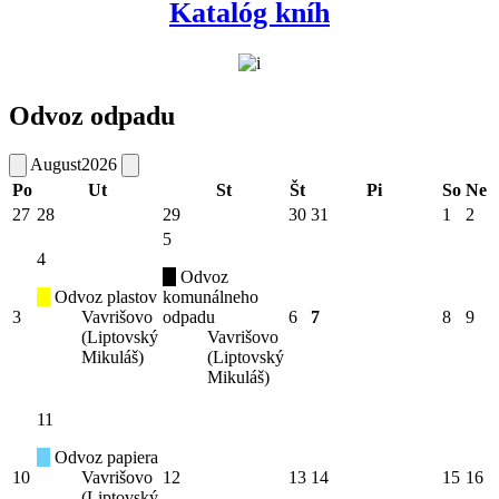
Katalóg kníh
Odvoz odpadu
August
2026
Po
Ut
St
Št
Pi
So
Ne
27
28
29
30
31
1
2
5
4
Odvoz
Odvoz plastov
komunálneho
3
Vavrišovo
odpadu
6
7
8
9
(Liptovský
Vavrišovo
Mikuláš)
(Liptovský
Mikuláš)
11
Odvoz papiera
10
Vavrišovo
12
13
14
15
16
(Liptovský