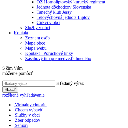
OZ Hornoliptovský kurucký regiment
Jednota dôchodcov Slovenska
Tanečný klub Jessy
Telovýchovná jednota Liptov
Cirkvi v obci
Služby v obci
Kontakt
Zoznam osôb
Mapa obce
Mapa webu
Kontakt - Poruchové linky
Zásahový tím pre medveďa hnedého
S čím Vám
môžeme pomôcť
Hľadaný výraz
Hľadať
rozšírené vyhľadávanie
Virtuálny cintorín
Chcem vybaviť
Služby v obci
Zber odpadov
Seniori