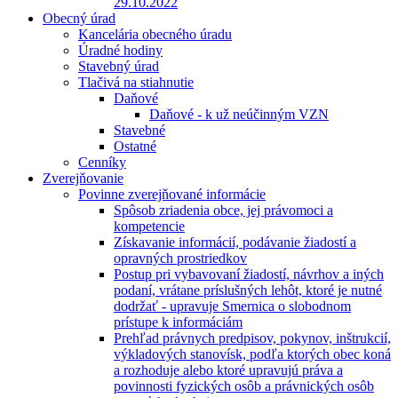
29.10.2022
Obecný úrad
Kancelária obecného úradu
Úradné hodiny
Stavebný úrad
Tlačivá na stiahnutie
Daňové
Daňové - k už neúčinným VZN
Stavebné
Ostatné
Cenníky
Zverejňovanie
Povinne zverejňované informácie
Spôsob zriadenia obce, jej právomoci a
kompetencie
Získavanie informácií, podávanie žiadostí a
opravných prostriedkov
Postup pri vybavovaní žiadostí, návrhov a iných
podaní, vrátane príslušných lehôt, ktoré je nutné
dodržať - upravuje Smernica o slobodnom
prístupe k informáciám
Prehľad právnych predpisov, pokynov, inštrukcií,
výkladových stanovísk, podľa ktorých obec koná
a rozhoduje alebo ktoré upravujú práva a
povinnosti fyzických osôb a právnických osôb