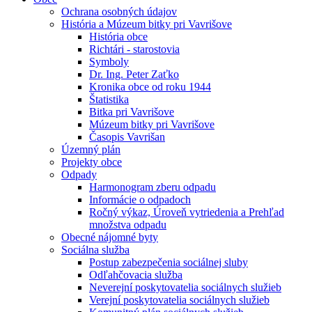
Ochrana osobných údajov
História a Múzeum bitky pri Vavrišove
História obce
Richtári - starostovia
Symboly
Dr. Ing. Peter Zaťko
Kronika obce od roku 1944
Štatistika
Bitka pri Vavrišove
Múzeum bitky pri Vavrišove
Časopis Vavrišan
Územný plán
Projekty obce
Odpady
Harmonogram zberu odpadu
Informácie o odpadoch
Ročný výkaz, Úroveň vytriedenia a Prehľad
množstva odpadu
Obecné nájomné byty
Sociálna služba
Postup zabezpečenia sociálnej sluby
Odľahčovacia služba
Neverejní poskytovatelia sociálnych služieb
Verejní poskytovatelia sociálnych služieb