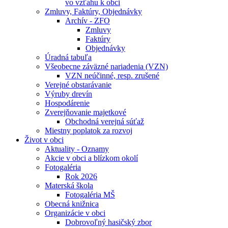
vo vzťahu k obci
Zmluvy, Faktúry, Objednávky
Archív - ZFO
Zmluvy
Faktúry
Objednávky
Úradná tabuľa
Všeobecne záväzné nariadenia (VZN)
VZN neúčinné, resp. zrušené
Verejné obstarávanie
Výruby drevín
Hospodárenie
Zverejňovanie majetkové
Obchodná verejná súťaž
Miestny poplatok za rozvoj
Život v obci
Aktuality - Oznamy
Akcie v obci a blízkom okolí
Fotogaléria
Rok 2026
Materská škola
Fotogaléria MŠ
Obecná knižnica
Organizácie v obci
Dobrovoľný hasičský zbor