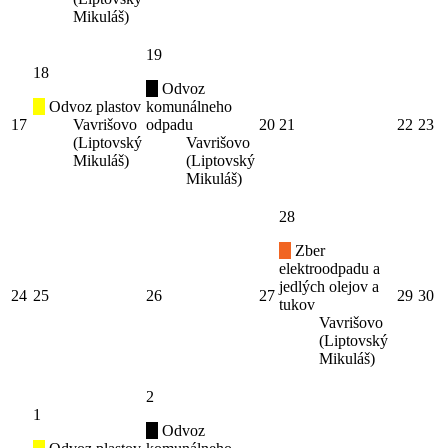
Mikuláš)
19
18
Odvoz
Odvoz plastov
komunálneho
17
Vavrišovo
odpadu
20
21
22
23
(Liptovský
Vavrišovo
Mikuláš)
(Liptovský
Mikuláš)
28
Zber
elektroodpadu a
jedlých olejov a
24
25
26
27
29
30
tukov
Vavrišovo
(Liptovský
Mikuláš)
2
1
Odvoz