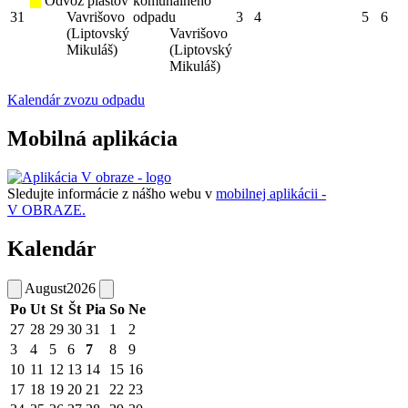
Odvoz plastov
komunálneho
31
Vavrišovo
odpadu
3
4
5
6
(Liptovský
Vavrišovo
Mikuláš)
(Liptovský
Mikuláš)
Kalendár zvozu odpadu
Mobilná aplikácia
Sledujte informácie z nášho webu v
mobilnej aplikácii -
V OBRAZE.
Kalendár
August
2026
Po
Ut
St
Št
Pia
So
Ne
27
28
29
30
31
1
2
3
4
5
6
7
8
9
10
11
12
13
14
15
16
17
18
19
20
21
22
23