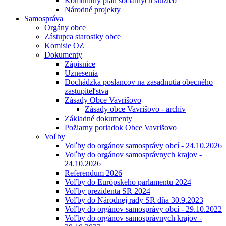
Komunitný plán sociálnych služieb
Národné projekty
Samospráva
Orgány obce
Zástupca starostky obce
Komisie OZ
Dokumenty
Zápisnice
Uznesenia
Dochádzka poslancov na zasadnutia obecného
zastupiteľstva
Zásady Obce Vavrišovo
Zásady obce Vavrišovo - archív
Základné dokumenty
Požiarny poriadok Obce Vavrišovo
Voľby
Voľby do orgánov samosprávy obcí - 24.10.2026
Voľby do orgánov samosprávnych krajov -
24.10.2026
Referendum 2026
Voľby do Európskeho parlamentu 2024
Voľby prezidenta SR 2024
Voľby do Národnej rady SR dňa 30.9.2023
Voľby do orgánov samosprávy obcí - 29.10.2022
Voľby do orgánov samosprávnych krajov -