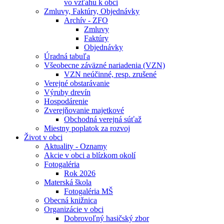
vo vzťahu k obci
Zmluvy, Faktúry, Objednávky
Archív - ZFO
Zmluvy
Faktúry
Objednávky
Úradná tabuľa
Všeobecne záväzné nariadenia (VZN)
VZN neúčinné, resp. zrušené
Verejné obstarávanie
Výruby drevín
Hospodárenie
Zverejňovanie majetkové
Obchodná verejná súťaž
Miestny poplatok za rozvoj
Život v obci
Aktuality - Oznamy
Akcie v obci a blízkom okolí
Fotogaléria
Rok 2026
Materská škola
Fotogaléria MŠ
Obecná knižnica
Organizácie v obci
Dobrovoľný hasičský zbor