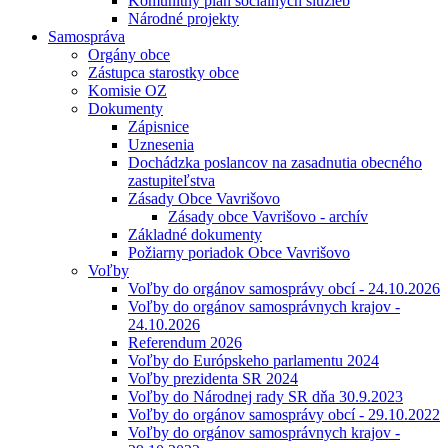
Komunitný plán sociálnych služieb
Národné projekty
Samospráva
Orgány obce
Zástupca starostky obce
Komisie OZ
Dokumenty
Zápisnice
Uznesenia
Dochádzka poslancov na zasadnutia obecného
zastupiteľstva
Zásady Obce Vavrišovo
Zásady obce Vavrišovo - archív
Základné dokumenty
Požiarny poriadok Obce Vavrišovo
Voľby
Voľby do orgánov samosprávy obcí - 24.10.2026
Voľby do orgánov samosprávnych krajov -
24.10.2026
Referendum 2026
Voľby do Európskeho parlamentu 2024
Voľby prezidenta SR 2024
Voľby do Národnej rady SR dňa 30.9.2023
Voľby do orgánov samosprávy obcí - 29.10.2022
Voľby do orgánov samosprávnych krajov -