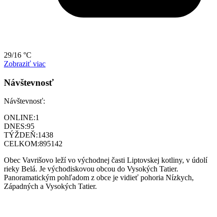
29/16 °C
Zobraziť viac
Návštevnosť
Návštevnosť:
ONLINE:
1
DNES:
95
TÝŽDEŇ:
1438
CELKOM:
895142
Obec Vavrišovo leží vo východnej časti Liptovskej kotliny, v údolí
rieky Belá. Je východiskovou obcou do Vysokých Tatier.
Panoramatickým pohľadom z obce je vidieť pohoria Nízkych,
Západných a Vysokých Tatier.