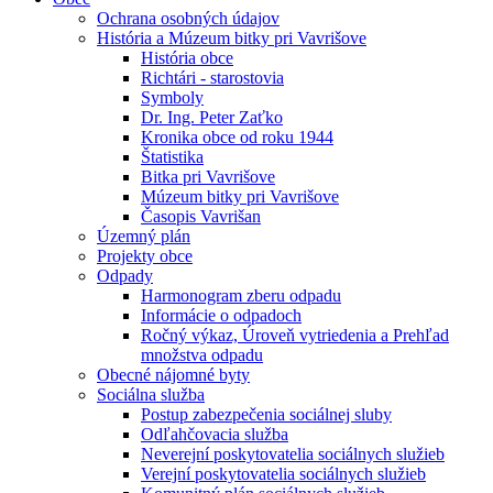
Ochrana osobných údajov
História a Múzeum bitky pri Vavrišove
História obce
Richtári - starostovia
Symboly
Dr. Ing. Peter Zaťko
Kronika obce od roku 1944
Štatistika
Bitka pri Vavrišove
Múzeum bitky pri Vavrišove
Časopis Vavrišan
Územný plán
Projekty obce
Odpady
Harmonogram zberu odpadu
Informácie o odpadoch
Ročný výkaz, Úroveň vytriedenia a Prehľad
množstva odpadu
Obecné nájomné byty
Sociálna služba
Postup zabezpečenia sociálnej sluby
Odľahčovacia služba
Neverejní poskytovatelia sociálnych služieb
Verejní poskytovatelia sociálnych služieb