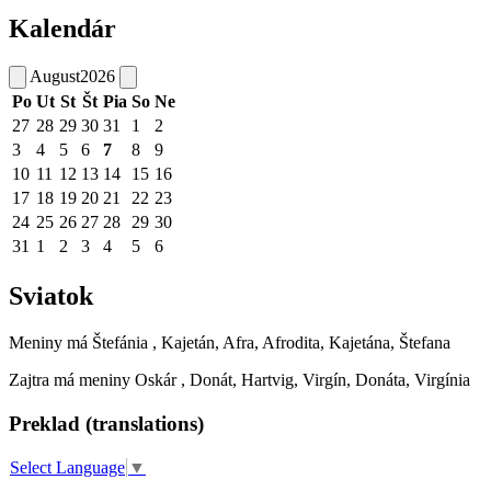
Kalendár
August
2026
Po
Ut
St
Št
Pia
So
Ne
27
28
29
30
31
1
2
3
4
5
6
7
8
9
10
11
12
13
14
15
16
17
18
19
20
21
22
23
24
25
26
27
28
29
30
31
1
2
3
4
5
6
Sviatok
Meniny má
Štefánia
, Kajetán, Afra, Afrodita, Kajetána, Štefana
Zajtra má meniny
Oskár
, Donát, Hartvig, Virgín, Donáta, Virgínia
Preklad (translations)
Select Language
▼