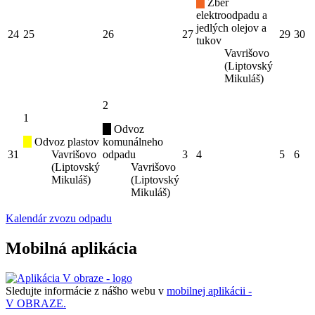
Zber
elektroodpadu a
jedlých olejov a
24
25
26
27
29
30
tukov
Vavrišovo
(Liptovský
Mikuláš)
2
1
Odvoz
Odvoz plastov
komunálneho
31
Vavrišovo
odpadu
3
4
5
6
(Liptovský
Vavrišovo
Mikuláš)
(Liptovský
Mikuláš)
Kalendár zvozu odpadu
Mobilná aplikácia
Sledujte informácie z nášho webu v
mobilnej aplikácii -
V OBRAZE.