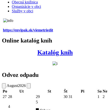
Obecná knižnica
Organizácie v obci
Služby v obci
https://envipak.sk/viemetriedit
Online katalóg kníh
Katalóg kníh
Odvoz odpadu
August
2026
Po
Ut
St
Št
Pi
So
Ne
27
28
29
30
31
1
2
5
4