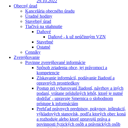
29.10.2022
Obecný úrad
Kancelária obecného úradu
Úradné hodiny
Stavebný úrad
Tlačivá na stiahnutie
Daňové
Daňové - k už neúčinným VZN
Stavebné
Ostatné
Cenníky
Zverejňovanie
Povinne zverejňované informácie
Spôsob zriadenia obce, jej právomoci a
kompetencie
Získavanie informácií, podávanie žiadostí a
opravných prostriedkov
Postup pri vybavovaní žiadostí, návrhov a iných
podaní, vrátane príslušných lehôt, ktoré je nutné
dodržať - upravuje Smernica o slobodnom
prístupe k informáciám
Prehľad právnych predpisov, pokynov, inštrukcií,
výkladových stanovísk, podľa ktorých obec koná
a rozhoduje alebo ktoré upravujú práva a
povinnosti fyzických osôb a právnických osôb