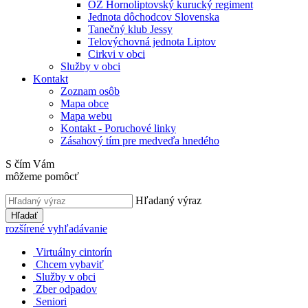
OZ Hornoliptovský kurucký regiment
Jednota dôchodcov Slovenska
Tanečný klub Jessy
Telovýchovná jednota Liptov
Cirkvi v obci
Služby v obci
Kontakt
Zoznam osôb
Mapa obce
Mapa webu
Kontakt - Poruchové linky
Zásahový tím pre medveďa hnedého
S čím Vám
môžeme pomôcť
Hľadaný výraz
Hľadať
rozšírené vyhľadávanie
Virtuálny cintorín
Chcem vybaviť
Služby v obci
Zber odpadov
Seniori