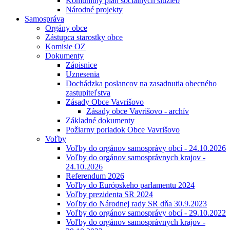
Komunitný plán sociálnych služieb
Národné projekty
Samospráva
Orgány obce
Zástupca starostky obce
Komisie OZ
Dokumenty
Zápisnice
Uznesenia
Dochádzka poslancov na zasadnutia obecného
zastupiteľstva
Zásady Obce Vavrišovo
Zásady obce Vavrišovo - archív
Základné dokumenty
Požiarny poriadok Obce Vavrišovo
Voľby
Voľby do orgánov samosprávy obcí - 24.10.2026
Voľby do orgánov samosprávnych krajov -
24.10.2026
Referendum 2026
Voľby do Európskeho parlamentu 2024
Voľby prezidenta SR 2024
Voľby do Národnej rady SR dňa 30.9.2023
Voľby do orgánov samosprávy obcí - 29.10.2022
Voľby do orgánov samosprávnych krajov -