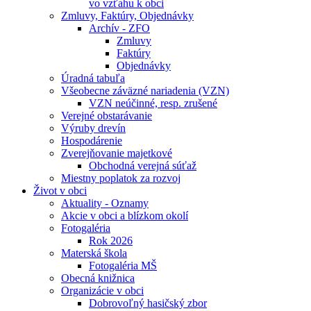
vo vzťahu k obci
Zmluvy, Faktúry, Objednávky
Archív - ZFO
Zmluvy
Faktúry
Objednávky
Úradná tabuľa
Všeobecne záväzné nariadenia (VZN)
VZN neúčinné, resp. zrušené
Verejné obstarávanie
Výruby drevín
Hospodárenie
Zverejňovanie majetkové
Obchodná verejná súťaž
Miestny poplatok za rozvoj
Život v obci
Aktuality - Oznamy
Akcie v obci a blízkom okolí
Fotogaléria
Rok 2026
Materská škola
Fotogaléria MŠ
Obecná knižnica
Organizácie v obci
Dobrovoľný hasičský zbor