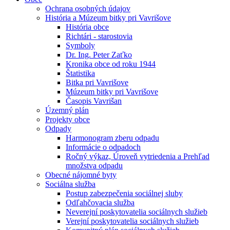
Ochrana osobných údajov
História a Múzeum bitky pri Vavrišove
História obce
Richtári - starostovia
Symboly
Dr. Ing. Peter Zaťko
Kronika obce od roku 1944
Štatistika
Bitka pri Vavrišove
Múzeum bitky pri Vavrišove
Časopis Vavrišan
Územný plán
Projekty obce
Odpady
Harmonogram zberu odpadu
Informácie o odpadoch
Ročný výkaz, Úroveň vytriedenia a Prehľad
množstva odpadu
Obecné nájomné byty
Sociálna služba
Postup zabezpečenia sociálnej sluby
Odľahčovacia služba
Neverejní poskytovatelia sociálnych služieb
Verejní poskytovatelia sociálnych služieb