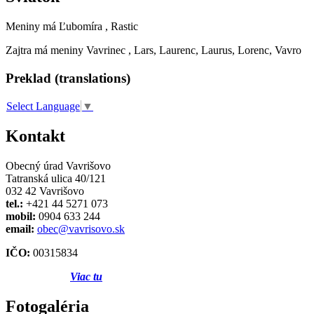
Meniny má
Ľubomíra
, Rastic
Zajtra má meniny
Vavrinec
, Lars, Laurenc, Laurus, Lorenc, Vavro
Preklad (translations)
Select Language
▼
Kontakt
Obecný úrad Vavrišovo
Tatranská ulica 40/121
032 42 Vavrišovo
tel.:
+421 44 5271 073
mobil:
0904 633 244
email:
obec@vavrisovo.sk
IČO:
00315834
Viac tu
Fotogaléria