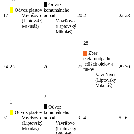
Odvoz
Odvoz plastov
komunálneho
17
Vavrišovo
odpadu
20
21
22
23
(Liptovský
Vavrišovo
Mikuláš)
(Liptovský
Mikuláš)
28
Zber
elektroodpadu a
jedlých olejov a
24
25
26
27
29
30
tukov
Vavrišovo
(Liptovský
Mikuláš)
2
1
Odvoz
Odvoz plastov
komunálneho
31
Vavrišovo
odpadu
3
4
5
6
(Liptovský
Vavrišovo
Mikuláš)
(Liptovský
Mikuláš)