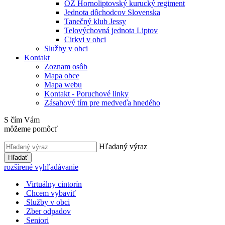
OZ Hornoliptovský kurucký regiment
Jednota dôchodcov Slovenska
Tanečný klub Jessy
Telovýchovná jednota Liptov
Cirkvi v obci
Služby v obci
Kontakt
Zoznam osôb
Mapa obce
Mapa webu
Kontakt - Poruchové linky
Zásahový tím pre medveďa hnedého
S čím Vám
môžeme pomôcť
Hľadaný výraz
Hľadať
rozšírené vyhľadávanie
Virtuálny cintorín
Chcem vybaviť
Služby v obci
Zber odpadov
Seniori