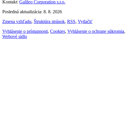
Kontakt:
Galileo Corporation s.r.o.
Posledná aktualizácia: 8. 8. 2026
Zmena vzhľadu
,
Štruktúra stránok
,
RSS
,
Vytlačiť
Vyhlásenie o prístupnosti
,
Cookies
,
Vyhlásenie o ochrane súkromia
,
Webové sídlo