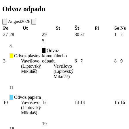
Odvoz odpadu
August
2026
Po
Ut
St
Št
Pi
So
Ne
27
28
29
30
31
1
2
5
4
Odvoz
Odvoz plastov
komunálneho
3
Vavrišovo
odpadu
6
7
8
9
(Liptovský
Vavrišovo
Mikuláš)
(Liptovský
Mikuláš)
11
Odvoz papiera
10
Vavrišovo
12
13
14
15
16
(Liptovský
Mikuláš)
19
18