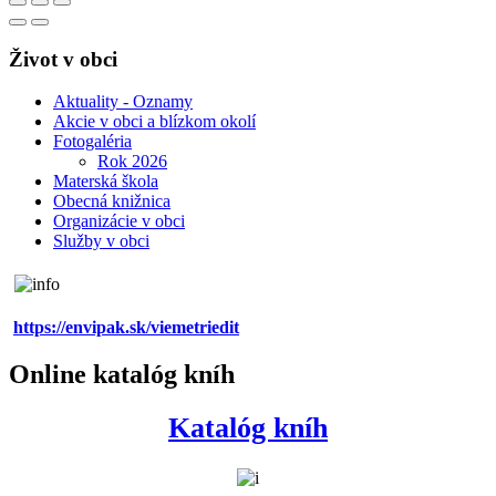
Život v obci
Aktuality - Oznamy
Akcie v obci a blízkom okolí
Fotogaléria
Rok 2026
Materská škola
Obecná knižnica
Organizácie v obci
Služby v obci
https://envipak.sk/viemetriedit
Online katalóg kníh
Katalóg kníh