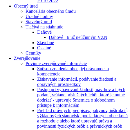
29.10.2022
Obecný úrad
Kancelária obecného úradu
Úradné hodiny
Stavebný úrad
Tlačivá na stiahnutie
Daňové
Daňové - k už neúčinným VZN
Stavebné
Ostatné
Cenníky
Zverejňovanie
Povinne zverejňované informácie
Spôsob zriadenia obce, jej právomoci a
kompetencie
Získavanie informácií, podávanie žiadostí a
opravných prostriedkov
Postup pri vybavovaní žiadostí, návrhov a iných
podaní, vrátane príslušných lehôt, ktoré je nutné
dodržať - upravuje Smernica o slobodnom
prístupe k informáciám
Prehľad právnych predpisov, pokynov, inštrukcií,
výkladových stanovísk, podľa ktorých obec koná
a rozhoduje alebo ktoré upravujú práva a
povinnosti fyzických osôb a právnických osôb