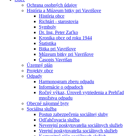
Ochrana osobných údajov
História a Múzeum bitky pri Vavrišove
História obce
Richtári - starostovia
Symboly
Dr. Ing. Peter Zaťko
Kronika obce od roku 1944
Štatistika
Bitka pri Vavrišove
Múzeum bitky pri Vavrišove
Časopis Vavrišan
Územný plán
Projekty obce
Odpady
Harmonogram zberu odpadu
Informácie o odpadoch
Ročný výkaz, Úroveň vytriedenia a Prehľad
množstva odpadu
Obecné nájomné byty
Sociálna služba
Postup zabezpečenia sociálnej sluby
Odľahčovacia služba
Neverejní poskytovatelia sociálnych služieb
Verejní poskytovatelia sociálnych služieb