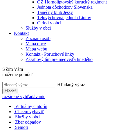
OZ Hornoliptovský kurucký regiment
Jednota dôchodcov Slovenska
Tanečný klub Jessy
Telovýchovná jednota Liptov
Cirkvi v obci
Služby v obci
Kontakt
Zoznam osôb
Mapa obce
Mapa webu
Kontakt - Poruchové linky
Zásahový tím pre medveďa hnedého
S čím Vám
môžeme pomôcť
Hľadaný výraz
Hľadať
rozšírené vyhľadávanie
Virtuálny cintorín
Chcem vybaviť
Služby v obci
Zber odpadov
Seniori