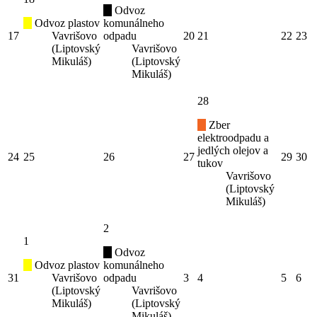
Odvoz
Odvoz plastov
komunálneho
17
Vavrišovo
odpadu
20
21
22
23
(Liptovský
Vavrišovo
Mikuláš)
(Liptovský
Mikuláš)
28
Zber
elektroodpadu a
jedlých olejov a
24
25
26
27
29
30
tukov
Vavrišovo
(Liptovský
Mikuláš)
2
1
Odvoz
Odvoz plastov
komunálneho
31
Vavrišovo
odpadu
3
4
5
6
(Liptovský
Vavrišovo
Mikuláš)
(Liptovský
Mikuláš)