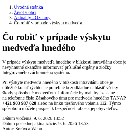
Úvodná stránka
Život v obci
Aktuality - Oznamy
Čo robiť v prípade výskytu medveďa...
Čo robiť v prípade výskytu
medveďa hnedého
V prípade výskytu medveďa hnedého v blízkosti intravilánu obce je
nevyhnutné okamžite informovať príslušné orgány a zložky
Integrovaného záchranného systému.
Pri výskyte medveďa hnedého v blízkosti intravilánu obce je
dôležité konať rýchlo. Je potrebné bezodkladne nahlásiť všetky
škody spôsobené medveďom. Informácie by mali byť zaslané
na telefónne číslo Zásahového tímu pre medveďa hnedého TANAP
+
421 903 987 628
alebo na linku tiesňového volania
112
. Týmto
spôsobom môžete prispieť k bezpečnosti obce a jej obyvateľov.
Dátum vloženia:
9. 6. 2026 13:52
Dátum poslednej aktualizácie:
9. 6. 2026 13:53
Autor:
Správca Webu