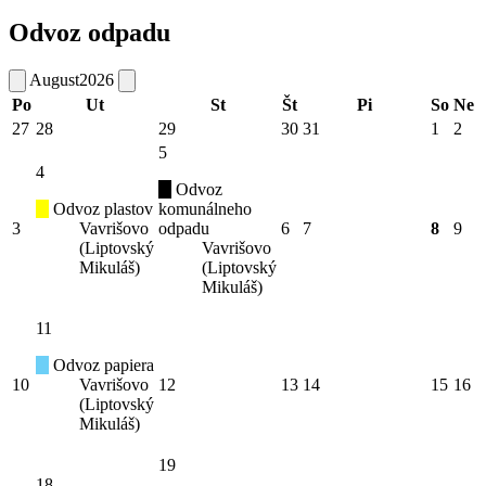
Odvoz odpadu
August
2026
Po
Ut
St
Št
Pi
So
Ne
27
28
29
30
31
1
2
5
4
Odvoz
Odvoz plastov
komunálneho
3
Vavrišovo
odpadu
6
7
8
9
(Liptovský
Vavrišovo
Mikuláš)
(Liptovský
Mikuláš)
11
Odvoz papiera
10
Vavrišovo
12
13
14
15
16
(Liptovský
Mikuláš)
19
18