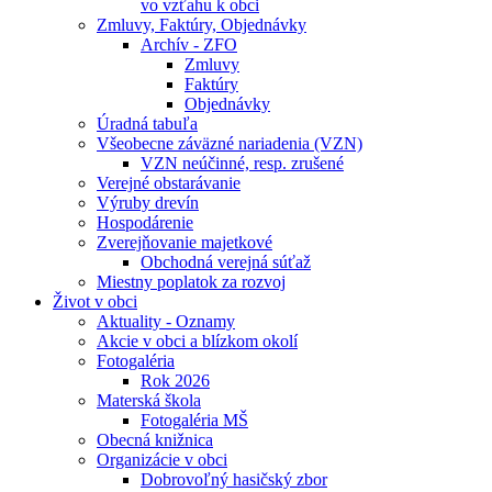
vo vzťahu k obci
Zmluvy, Faktúry, Objednávky
Archív - ZFO
Zmluvy
Faktúry
Objednávky
Úradná tabuľa
Všeobecne záväzné nariadenia (VZN)
VZN neúčinné, resp. zrušené
Verejné obstarávanie
Výruby drevín
Hospodárenie
Zverejňovanie majetkové
Obchodná verejná súťaž
Miestny poplatok za rozvoj
Život v obci
Aktuality - Oznamy
Akcie v obci a blízkom okolí
Fotogaléria
Rok 2026
Materská škola
Fotogaléria MŠ
Obecná knižnica
Organizácie v obci
Dobrovoľný hasičský zbor