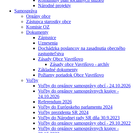
Komunitný plán sociálnych služieb
Národné projekty
Samospráva
Orgány obce
Zástupca starostky obce
Komisie OZ
Dokumenty
Zápisnice
Uznesenia
Dochádzka poslancov na zasadnutia obecného
zastupiteľstva
Zásady Obce Vavrišovo
Zásady obce Vavrišovo - archív
Základné dokumenty
Požiarny poriadok Obce Vavrišovo
Voľby
Voľby do orgánov samosprávy obcí - 24.10.2026
Voľby do orgánov samosprávnych krajov -
24.10.2026
Referendum 2026
Voľby do Európskeho parlamentu 2024
Voľby prezidenta SR 2024
Voľby do Národnej rady SR dňa 30.9.2023
Voľby do orgánov samosprávy obcí - 29.10.2022
Voľby do orgánov samosprávnych krajov -