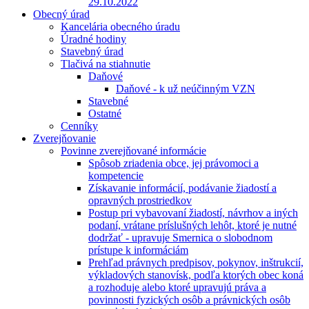
29.10.2022
Obecný úrad
Kancelária obecného úradu
Úradné hodiny
Stavebný úrad
Tlačivá na stiahnutie
Daňové
Daňové - k už neúčinným VZN
Stavebné
Ostatné
Cenníky
Zverejňovanie
Povinne zverejňované informácie
Spôsob zriadenia obce, jej právomoci a
kompetencie
Získavanie informácií, podávanie žiadostí a
opravných prostriedkov
Postup pri vybavovaní žiadostí, návrhov a iných
podaní, vrátane príslušných lehôt, ktoré je nutné
dodržať - upravuje Smernica o slobodnom
prístupe k informáciám
Prehľad právnych predpisov, pokynov, inštrukcií,
výkladových stanovísk, podľa ktorých obec koná
a rozhoduje alebo ktoré upravujú práva a
povinnosti fyzických osôb a právnických osôb