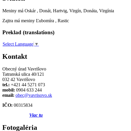
Meniny má
Oskár
, Donát, Hartvig, Virgín, Donáta, Virgínia
Zajtra má meniny
Ľubomíra
, Rastic
Preklad (translations)
Select Language
▼
Kontakt
Obecný úrad Vavrišovo
Tatranská ulica 40/121
032 42 Vavrišovo
tel.:
+421 44 5271 073
mobil:
0904 633 244
email:
obec@vavrisovo.sk
IČO:
00315834
Viac tu
Fotogaléria