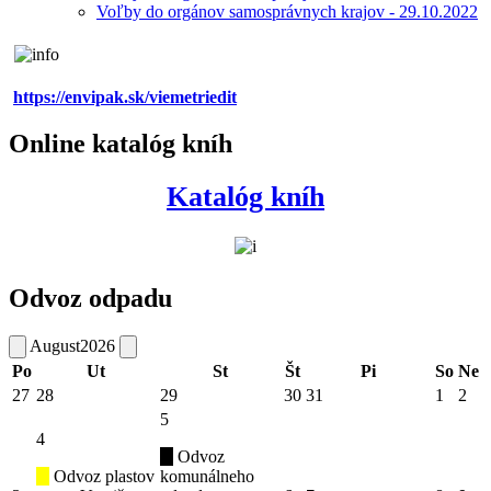
Voľby do orgánov samosprávnych krajov - 29.10.2022
https://envipak.sk/viemetriedit
Online katalóg kníh
Katalóg kníh
Odvoz odpadu
August
2026
Po
Ut
St
Št
Pi
So
Ne
27
28
29
30
31
1
2
5
4
Odvoz
Odvoz plastov
komunálneho