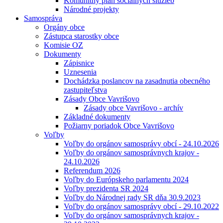
Komunitný plán sociálnych služieb
Národné projekty
Samospráva
Orgány obce
Zástupca starostky obce
Komisie OZ
Dokumenty
Zápisnice
Uznesenia
Dochádzka poslancov na zasadnutia obecného
zastupiteľstva
Zásady Obce Vavrišovo
Zásady obce Vavrišovo - archív
Základné dokumenty
Požiarny poriadok Obce Vavrišovo
Voľby
Voľby do orgánov samosprávy obcí - 24.10.2026
Voľby do orgánov samosprávnych krajov -
24.10.2026
Referendum 2026
Voľby do Európskeho parlamentu 2024
Voľby prezidenta SR 2024
Voľby do Národnej rady SR dňa 30.9.2023
Voľby do orgánov samosprávy obcí - 29.10.2022
Voľby do orgánov samosprávnych krajov -