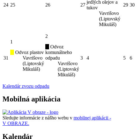
jedlých olejov a
24
25
26
27
29
30
tukov
Vavrišovo
(Liptovský
Mikuláš)
2
1
Odvoz
Odvoz plastov
komunálneho
31
Vavrišovo
odpadu
3
4
5
6
(Liptovský
Vavrišovo
Mikuláš)
(Liptovský
Mikuláš)
Kalendár zvozu odpadu
Mobilná aplikácia
Sledujte informácie z nášho webu v
mobilnej aplikácii -
V OBRAZE.
Kalendár