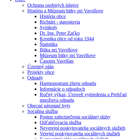
Ochrana osobných údajov
História a Múzeum bitky pri Vavrišove
História obce
Richtári - starostovia
Symboly
Dr. Ing. Peter Zaťko
Kronika obce od roku 1944
Štatistika
Bitka pri Vavrišove
Múzeum bitky pri Vavrišove
Časopis Vavrišan
Územný plán
Projekty obce
Odpady
Harmonogram zberu odpadu
Informácie o odpadoch
Ročný výkaz, Úroveň vytriedenia a Prehľad
množstva odpadu
Obecné nájomné byty
Sociálna služba
Postup zabezpečenia sociálnej sluby
Odľahčovacia služba
Neverejní poskytovatelia sociálnych služieb
Verejní poskytovatelia sociálnych služieb