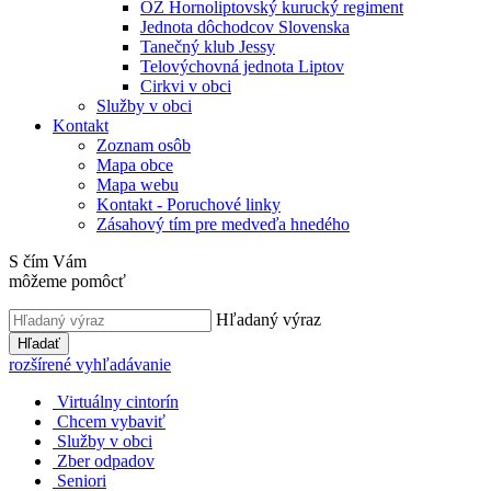
OZ Hornoliptovský kurucký regiment
Jednota dôchodcov Slovenska
Tanečný klub Jessy
Telovýchovná jednota Liptov
Cirkvi v obci
Služby v obci
Kontakt
Zoznam osôb
Mapa obce
Mapa webu
Kontakt - Poruchové linky
Zásahový tím pre medveďa hnedého
S čím Vám
môžeme pomôcť
Hľadaný výraz
Hľadať
rozšírené vyhľadávanie
Virtuálny cintorín
Chcem vybaviť
Služby v obci
Zber odpadov
Seniori