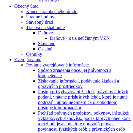
29.10.2022
Obecný úrad
Kancelária obecného úradu
Úradné hodiny
Stavebný úrad
Tlačivá na stiahnutie
Daňové
Daňové - k už neúčinným VZN
Stavebné
Ostatné
Cenníky
Zverejňovanie
Povinne zverejňované informácie
Spôsob zriadenia obce, jej právomoci a
kompetencie
Získavanie informácií, podávanie žiadostí a
opravných prostriedkov
Postup pri vybavovaní žiadostí, návrhov a iných
podaní, vrátane príslušných lehôt, ktoré je nutné
dodržať - upravuje Smernica o slobodnom
prístupe k informáciám
Prehľad právnych predpisov, pokynov, inštrukcií,
výkladových stanovísk, podľa ktorých obec koná
a rozhoduje alebo ktoré upravujú práva a
povinnosti fyzických osôb a právnických osôb