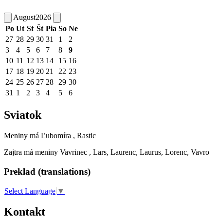
August
2026
Po
Ut
St
Št
Pia
So
Ne
27
28
29
30
31
1
2
3
4
5
6
7
8
9
10
11
12
13
14
15
16
17
18
19
20
21
22
23
24
25
26
27
28
29
30
31
1
2
3
4
5
6
Sviatok
Meniny má
Ľubomíra
, Rastic
Zajtra má meniny
Vavrinec
, Lars, Laurenc, Laurus, Lorenc, Vavro
Preklad (translations)
Select Language
▼
Kontakt