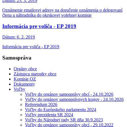
Dátum:
25. 3. 2019
Oznámenie emailovej adresy na doručenie oznámenia o delegovaní
člena a náhradníka do okrskovej volebnej komisie
Informácia pre voliča - EP 2019
Dátum:
6. 2. 2019
Informácia pre voliča - EP 2019
Samospráva
Orgány obce
Zástupca starostky obce
Komisie OZ
Dokumenty
Voľby
Voľby do orgánov samosprávy obcí - 24.10.2026
Voľby do orgánov samosprávnych krajov - 24.10.2026
Referendum 2026
Voľby do Európskeho parlamentu 2024
Voľby prezidenta SR 2024
Voľby do Národnej rady SR dňa 30.9.2023
Voľby do orgánov samosprávy obcí - 29.10.2022