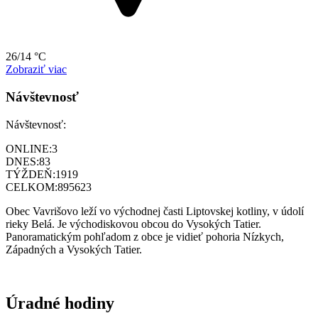
26/14 °C
Zobraziť viac
Návštevnosť
Návštevnosť:
ONLINE:
3
DNES:
83
TÝŽDEŇ:
1919
CELKOM:
895623
Obec Vavrišovo leží vo východnej časti Liptovskej kotliny, v údolí
rieky Belá. Je východiskovou obcou do Vysokých Tatier.
Panoramatickým pohľadom z obce je vidieť pohoria Nízkych,
Západných a Vysokých Tatier.
Úradné hodiny