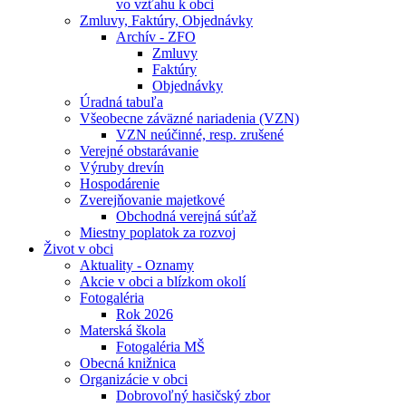
vo vzťahu k obci
Zmluvy, Faktúry, Objednávky
Archív - ZFO
Zmluvy
Faktúry
Objednávky
Úradná tabuľa
Všeobecne záväzné nariadenia (VZN)
VZN neúčinné, resp. zrušené
Verejné obstarávanie
Výruby drevín
Hospodárenie
Zverejňovanie majetkové
Obchodná verejná súťaž
Miestny poplatok za rozvoj
Život v obci
Aktuality - Oznamy
Akcie v obci a blízkom okolí
Fotogaléria
Rok 2026
Materská škola
Fotogaléria MŠ
Obecná knižnica
Organizácie v obci
Dobrovoľný hasičský zbor