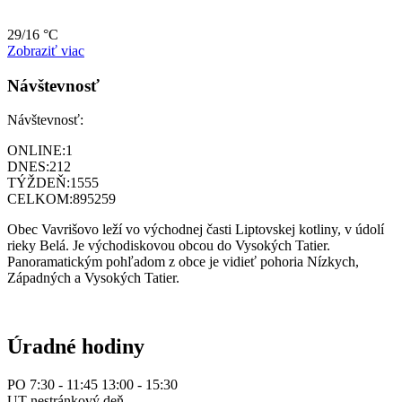
29/16 °C
Zobraziť viac
Návštevnosť
Návštevnosť:
ONLINE:
1
DNES:
212
TÝŽDEŇ:
1555
CELKOM:
895259
Obec Vavrišovo leží vo východnej časti Liptovskej kotliny, v údolí
rieky Belá. Je východiskovou obcou do Vysokých Tatier.
Panoramatickým pohľadom z obce je vidieť pohoria Nízkych,
Západných a Vysokých Tatier.
Úradné hodiny
PO 7:30 - 11:45 13:00 - 15:30
UT nestránkový deň