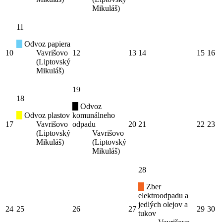
Mikuláš)
11
Odvoz papiera
10
Vavrišovo
12
13
14
15
16
(Liptovský
Mikuláš)
19
18
Odvoz
Odvoz plastov
komunálneho
17
Vavrišovo
odpadu
20
21
22
23
(Liptovský
Vavrišovo
Mikuláš)
(Liptovský
Mikuláš)
28
Zber
elektroodpadu a
jedlých olejov a
24
25
26
27
29
30
tukov