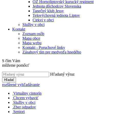
OZ Hornoliptovský kurucký regiment
Jednota dôchodcov Slovenska
Tanečný klub Jessy
Telovýchovná jednota Liptov
Cirkvi v obci
Služby v obci
Kontakt
Zoznam osôb
Mapa obce
Mapa webu
Kontakt - Poruchové linky
Zásahový tím pre medveďa hnedého
S čím Vám
môžeme pomôcť
Hľadaný výraz
Hľadať
rozšírené vyhľadávanie
Virtuálny cintorín
Chcem vybaviť
Služby v obci
Zber odpadov
Seniori