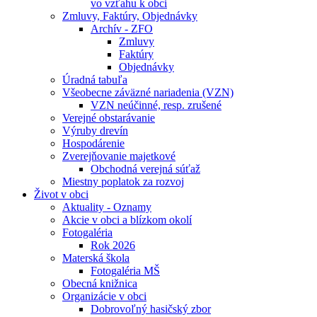
vo vzťahu k obci
Zmluvy, Faktúry, Objednávky
Archív - ZFO
Zmluvy
Faktúry
Objednávky
Úradná tabuľa
Všeobecne záväzné nariadenia (VZN)
VZN neúčinné, resp. zrušené
Verejné obstarávanie
Výruby drevín
Hospodárenie
Zverejňovanie majetkové
Obchodná verejná súťaž
Miestny poplatok za rozvoj
Život v obci
Aktuality - Oznamy
Akcie v obci a blízkom okolí
Fotogaléria
Rok 2026
Materská škola
Fotogaléria MŠ
Obecná knižnica
Organizácie v obci
Dobrovoľný hasičský zbor