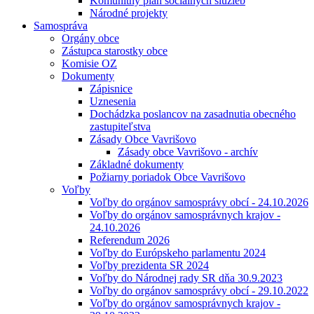
Komunitný plán sociálnych služieb
Národné projekty
Samospráva
Orgány obce
Zástupca starostky obce
Komisie OZ
Dokumenty
Zápisnice
Uznesenia
Dochádzka poslancov na zasadnutia obecného
zastupiteľstva
Zásady Obce Vavrišovo
Zásady obce Vavrišovo - archív
Základné dokumenty
Požiarny poriadok Obce Vavrišovo
Voľby
Voľby do orgánov samosprávy obcí - 24.10.2026
Voľby do orgánov samosprávnych krajov -
24.10.2026
Referendum 2026
Voľby do Európskeho parlamentu 2024
Voľby prezidenta SR 2024
Voľby do Národnej rady SR dňa 30.9.2023
Voľby do orgánov samosprávy obcí - 29.10.2022
Voľby do orgánov samosprávnych krajov -