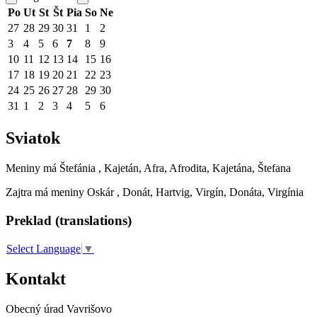
Po
Ut
St
Št
Pia
So
Ne
27
28
29
30
31
1
2
3
4
5
6
7
8
9
10
11
12
13
14
15
16
17
18
19
20
21
22
23
24
25
26
27
28
29
30
31
1
2
3
4
5
6
Sviatok
Meniny má
Štefánia
, Kajetán, Afra, Afrodita, Kajetána, Štefana
Zajtra má meniny
Oskár
, Donát, Hartvig, Virgín, Donáta, Virgínia
Preklad (translations)
Select Language
▼
Kontakt
Obecný úrad Vavrišovo