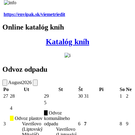
https://envipak.sk/viemetriedit
Online katalóg kníh
Katalóg kníh
Odvoz odpadu
August
2026
Po
Ut
St
Št
Pi
So
Ne
27
28
29
30
31
1
2
5
4
Odvoz
Odvoz plastov
komunálneho
3
Vavrišovo
odpadu
6
7
8
9
(Liptovský
Vavrišovo
Mikuláš)
(Liptovský