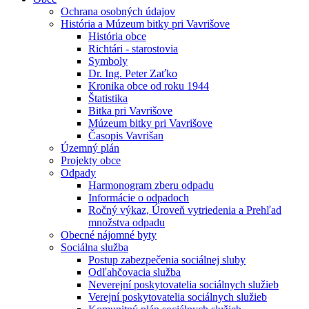
Ochrana osobných údajov
História a Múzeum bitky pri Vavrišove
História obce
Richtári - starostovia
Symboly
Dr. Ing. Peter Zaťko
Kronika obce od roku 1944
Štatistika
Bitka pri Vavrišove
Múzeum bitky pri Vavrišove
Časopis Vavrišan
Územný plán
Projekty obce
Odpady
Harmonogram zberu odpadu
Informácie o odpadoch
Ročný výkaz, Úroveň vytriedenia a Prehľad
množstva odpadu
Obecné nájomné byty
Sociálna služba
Postup zabezpečenia sociálnej sluby
Odľahčovacia služba
Neverejní poskytovatelia sociálnych služieb
Verejní poskytovatelia sociálnych služieb