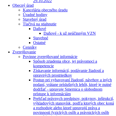
29.10.2022
Obecný úrad
Kancelária obecného úradu
Úradné hodiny
Stavebný úrad
Tlačivá na stiahnutie
Daňové
Daňové - k už neúčinným VZN
Stavebné
Ostatné
Cenníky
Zverejňovanie
Povinne zverejňované informácie
Spôsob zriadenia obce, jej právomoci a
kompetencie
Získavanie informácií, podávanie žiadostí a
opravných prostriedkov
Postup pri vybavovaní žiadostí, návrhov a iných
podaní, vrátane príslušných lehôt, ktoré je nutné
dodržať - upravuje Smernica o slobodnom
prístupe k informáciám
Prehľad právnych predpisov, pokynov, inštrukcií,
výkladových stanovísk, podľa ktorých obec koná
a rozhoduje alebo ktoré upravujú práva a
povinnosti fyzických osôb a právnických osôb