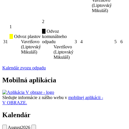
Vavrišovo
(Liptovský
Mikuláš)
2
1
Odvoz
Odvoz plastov
komunálneho
31
Vavrišovo
odpadu
3
4
5
6
(Liptovský
Vavrišovo
Mikuláš)
(Liptovský
Mikuláš)
Kalendár zvozu odpadu
Mobilná aplikácia
Sledujte informácie z nášho webu v
mobilnej aplikácii -
V OBRAZE.
Kalendár
August
2026