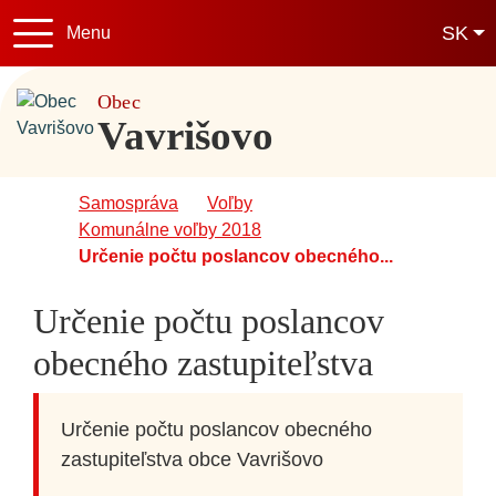
Sl
SK
Menu
+421 44 5271 07
obec@vavriso
Obec
Vavrišovo
Úvodná stránka
Samospráva
Voľby
Komunálne voľby 2018
Určenie počtu poslancov obecného...
Určenie počtu poslancov
obecného zastupiteľstva
Určenie počtu poslancov obecného
zastupiteľstva obce Vavrišovo