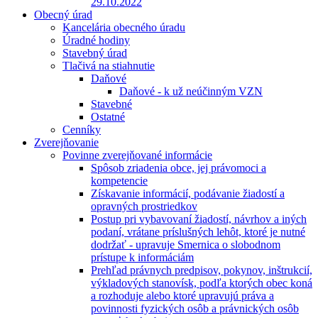
29.10.2022
Obecný úrad
Kancelária obecného úradu
Úradné hodiny
Stavebný úrad
Tlačivá na stiahnutie
Daňové
Daňové - k už neúčinným VZN
Stavebné
Ostatné
Cenníky
Zverejňovanie
Povinne zverejňované informácie
Spôsob zriadenia obce, jej právomoci a
kompetencie
Získavanie informácií, podávanie žiadostí a
opravných prostriedkov
Postup pri vybavovaní žiadostí, návrhov a iných
podaní, vrátane príslušných lehôt, ktoré je nutné
dodržať - upravuje Smernica o slobodnom
prístupe k informáciám
Prehľad právnych predpisov, pokynov, inštrukcií,
výkladových stanovísk, podľa ktorých obec koná
a rozhoduje alebo ktoré upravujú práva a
povinnosti fyzických osôb a právnických osôb