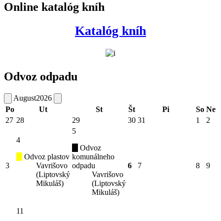
Online katalóg kníh
Katalóg kníh
Odvoz odpadu
August
2026
Po
Ut
St
Št
Pi
So
Ne
27
28
29
30
31
1
2
5
4
Odvoz
Odvoz plastov
komunálneho
3
Vavrišovo
odpadu
6
7
8
9
(Liptovský
Vavrišovo
Mikuláš)
(Liptovský
Mikuláš)
11