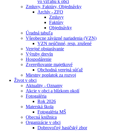
vo vzťahu k obci
Zmluvy, Faktúry, Objednávky
Archív - ZFO
Zmluvy
Faktúry
Objednávky
Úradná tabuľa
Všeobecne záväzné nariadenia (VZN)
VZN neúčinné, resp. zrušené
Verejné obstarávanie
Výruby drevín
Hospodárenie
Zverejňovanie majetkové
Obchodná verejná súťaž
Miestny poplatok za rozvoj
Život v obci
Aktuality - Oznamy
Akcie v obci a blízkom okolí
Fotogaléria
Rok 2026
Materská škola
Fotogaléria MŠ
Obecná knižnica
Organizácie v obci
Dobrovoľný hasičský zbor