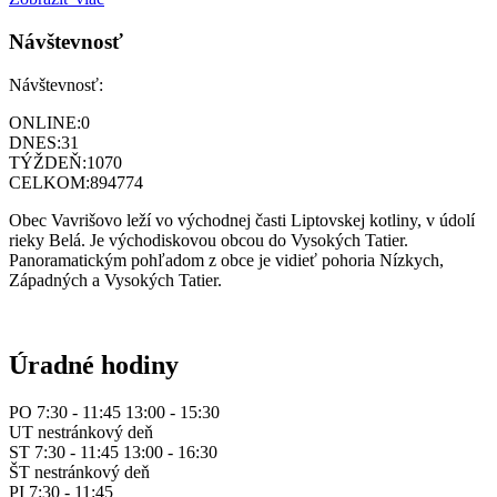
Návštevnosť
Návštevnosť:
ONLINE:
0
DNES:
31
TÝŽDEŇ:
1070
CELKOM:
894774
Obec Vavrišovo leží vo východnej časti Liptovskej kotliny, v údolí
rieky Belá. Je východiskovou obcou do Vysokých Tatier.
Panoramatickým pohľadom z obce je vidieť pohoria Nízkych,
Západných a Vysokých Tatier.
Úradné hodiny
PO 7:30 - 11:45 13:00 - 15:30
UT nestránkový deň
ST 7:30 - 11:45 13:00 - 16:30
ŠT nestránkový deň
PI 7:30 - 11:45