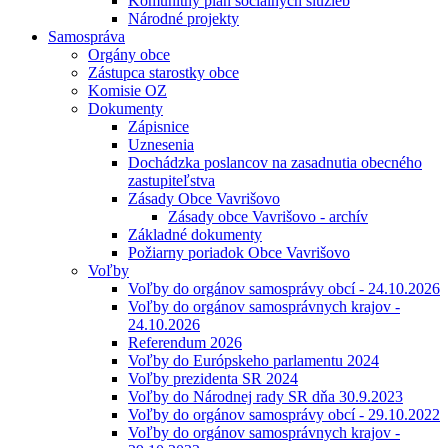
Komunitný plán sociálnych služieb
Národné projekty
Samospráva
Orgány obce
Zástupca starostky obce
Komisie OZ
Dokumenty
Zápisnice
Uznesenia
Dochádzka poslancov na zasadnutia obecného
zastupiteľstva
Zásady Obce Vavrišovo
Zásady obce Vavrišovo - archív
Základné dokumenty
Požiarny poriadok Obce Vavrišovo
Voľby
Voľby do orgánov samosprávy obcí - 24.10.2026
Voľby do orgánov samosprávnych krajov -
24.10.2026
Referendum 2026
Voľby do Európskeho parlamentu 2024
Voľby prezidenta SR 2024
Voľby do Národnej rady SR dňa 30.9.2023
Voľby do orgánov samosprávy obcí - 29.10.2022
Voľby do orgánov samosprávnych krajov -