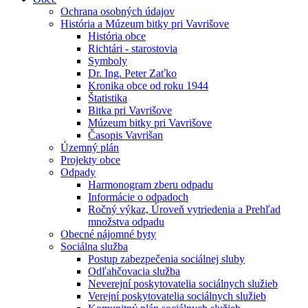
Ochrana osobných údajov
História a Múzeum bitky pri Vavrišove
História obce
Richtári - starostovia
Symboly
Dr. Ing. Peter Zaťko
Kronika obce od roku 1944
Štatistika
Bitka pri Vavrišove
Múzeum bitky pri Vavrišove
Časopis Vavrišan
Územný plán
Projekty obce
Odpady
Harmonogram zberu odpadu
Informácie o odpadoch
Ročný výkaz, Úroveň vytriedenia a Prehľad
množstva odpadu
Obecné nájomné byty
Sociálna služba
Postup zabezpečenia sociálnej sluby
Odľahčovacia služba
Neverejní poskytovatelia sociálnych služieb
Verejní poskytovatelia sociálnych služieb