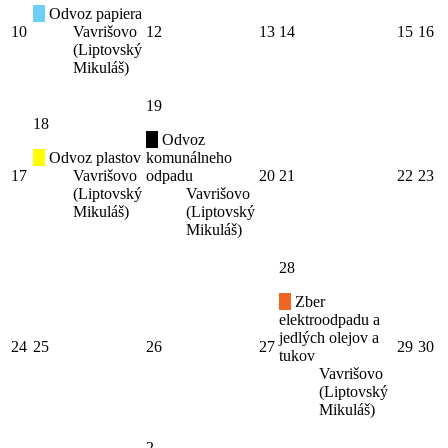
Odvoz papiera
10
Vavrišovo
12
13
14
15
16
(Liptovský
Mikuláš)
19
18
Odvoz
Odvoz plastov
komunálneho
17
Vavrišovo
odpadu
20
21
22
23
(Liptovský
Vavrišovo
Mikuláš)
(Liptovský
Mikuláš)
28
Zber
elektroodpadu a
jedlých olejov a
24
25
26
27
29
30
tukov
Vavrišovo
(Liptovský
Mikuláš)
2