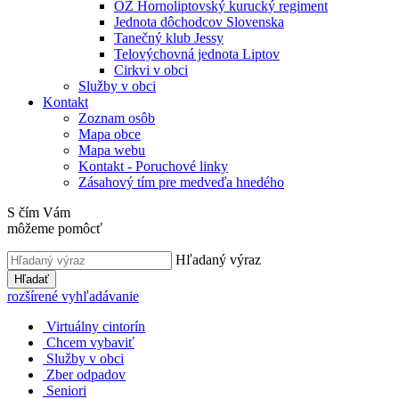
OZ Hornoliptovský kurucký regiment
Jednota dôchodcov Slovenska
Tanečný klub Jessy
Telovýchovná jednota Liptov
Cirkvi v obci
Služby v obci
Kontakt
Zoznam osôb
Mapa obce
Mapa webu
Kontakt - Poruchové linky
Zásahový tím pre medveďa hnedého
S čím Vám
môžeme pomôcť
Hľadaný výraz
Hľadať
rozšírené vyhľadávanie
Virtuálny cintorín
Chcem vybaviť
Služby v obci
Zber odpadov
Seniori