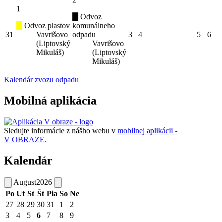
1
Odvoz
Odvoz plastov
komunálneho
31
Vavrišovo
odpadu
3
4
5
6
(Liptovský
Vavrišovo
Mikuláš)
(Liptovský
Mikuláš)
Kalendár zvozu odpadu
Mobilná aplikácia
Sledujte informácie z nášho webu v
mobilnej aplikácii -
V OBRAZE.
Kalendár
August
2026
Po
Ut
St
Št
Pia
So
Ne
27
28
29
30
31
1
2
3
4
5
6
7
8
9