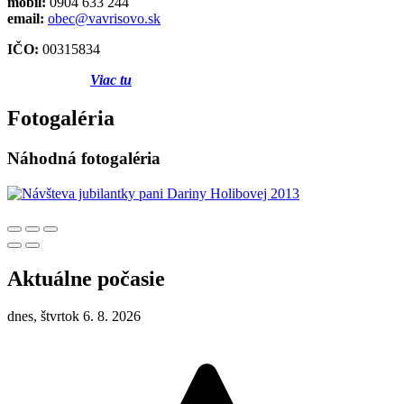
mobil:
0904 633 244
email:
obec@vavrisovo.sk
IČO:
00315834
Viac tu
Fotogaléria
Náhodná fotogaléria
Aktuálne počasie
dnes, štvrtok 6. 8. 2026