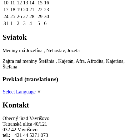
10
11
12
13
14
15
16
17
18
19
20
21
22
23
24
25
26
27
28
29
30
31
1
2
3
4
5
6
Sviatok
Meniny má
Jozefína
, Nehoslav, Jozefa
Zajtra má meniny
Štefánia
, Kajetán, Afra, Afrodita, Kajetána,
Štefana
Preklad (translations)
Select Language
▼
Kontakt
Obecný úrad Vavrišovo
Tatranská ulica 40/121
032 42 Vavrišovo
tel.:
+421 44 5271 073