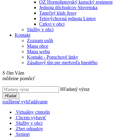
OZ Hornoliptovský kurucký regiment
Jednota dôchodcov Slovenska
Tanečný klub Jessy
Telovýchovná jednota Liptov
Cirkvi v obci
Služby v obci
Kontakt
Zoznam osôb
Mapa obce
Mapa webu
Kontakt - Poruchové linky
Zásahový tím pre medveďa hnedého
S čím Vám
môžeme pomôcť
Hľadaný výraz
Hľadať
rozšírené vyhľadávanie
Virtuálny cintorín
Chcem vybaviť
Služby v obci
Zber odpadov
Seniori