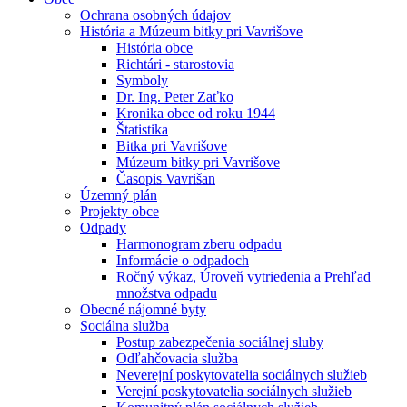
Ochrana osobných údajov
História a Múzeum bitky pri Vavrišove
História obce
Richtári - starostovia
Symboly
Dr. Ing. Peter Zaťko
Kronika obce od roku 1944
Štatistika
Bitka pri Vavrišove
Múzeum bitky pri Vavrišove
Časopis Vavrišan
Územný plán
Projekty obce
Odpady
Harmonogram zberu odpadu
Informácie o odpadoch
Ročný výkaz, Úroveň vytriedenia a Prehľad
množstva odpadu
Obecné nájomné byty
Sociálna služba
Postup zabezpečenia sociálnej sluby
Odľahčovacia služba
Neverejní poskytovatelia sociálnych služieb
Verejní poskytovatelia sociálnych služieb