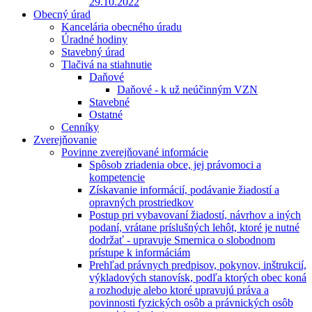
29.10.2022
Obecný úrad
Kancelária obecného úradu
Úradné hodiny
Stavebný úrad
Tlačivá na stiahnutie
Daňové
Daňové - k už neúčinným VZN
Stavebné
Ostatné
Cenníky
Zverejňovanie
Povinne zverejňované informácie
Spôsob zriadenia obce, jej právomoci a
kompetencie
Získavanie informácií, podávanie žiadostí a
opravných prostriedkov
Postup pri vybavovaní žiadostí, návrhov a iných
podaní, vrátane príslušných lehôt, ktoré je nutné
dodržať - upravuje Smernica o slobodnom
prístupe k informáciám
Prehľad právnych predpisov, pokynov, inštrukcií,
výkladových stanovísk, podľa ktorých obec koná
a rozhoduje alebo ktoré upravujú práva a
povinnosti fyzických osôb a právnických osôb