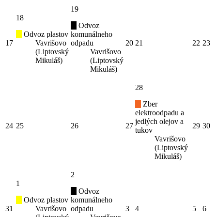
19
18
Odvoz
Odvoz plastov
komunálneho
17
Vavrišovo
odpadu
20
21
22
23
(Liptovský
Vavrišovo
Mikuláš)
(Liptovský
Mikuláš)
28
Zber
elektroodpadu a
jedlých olejov a
24
25
26
27
29
30
tukov
Vavrišovo
(Liptovský
Mikuláš)
2
1
Odvoz
Odvoz plastov
komunálneho
31
Vavrišovo
odpadu
3
4
5
6