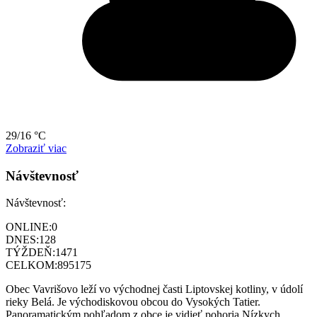
29/16 °C
Zobraziť viac
Návštevnosť
Návštevnosť:
ONLINE:
0
DNES:
128
TÝŽDEŇ:
1471
CELKOM:
895175
Obec Vavrišovo leží vo východnej časti Liptovskej kotliny, v údolí
rieky Belá. Je východiskovou obcou do Vysokých Tatier.
Panoramatickým pohľadom z obce je vidieť pohoria Nízkych,