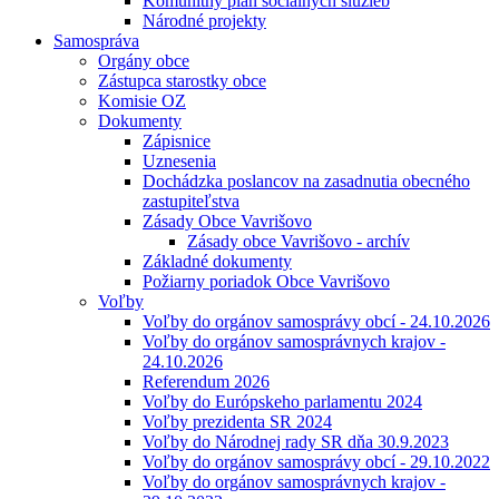
Komunitný plán sociálnych služieb
Národné projekty
Samospráva
Orgány obce
Zástupca starostky obce
Komisie OZ
Dokumenty
Zápisnice
Uznesenia
Dochádzka poslancov na zasadnutia obecného
zastupiteľstva
Zásady Obce Vavrišovo
Zásady obce Vavrišovo - archív
Základné dokumenty
Požiarny poriadok Obce Vavrišovo
Voľby
Voľby do orgánov samosprávy obcí - 24.10.2026
Voľby do orgánov samosprávnych krajov -
24.10.2026
Referendum 2026
Voľby do Európskeho parlamentu 2024
Voľby prezidenta SR 2024
Voľby do Národnej rady SR dňa 30.9.2023
Voľby do orgánov samosprávy obcí - 29.10.2022
Voľby do orgánov samosprávnych krajov -