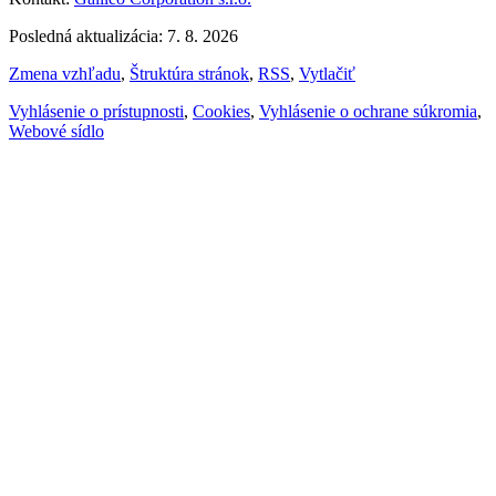
Posledná aktualizácia: 7. 8. 2026
Zmena vzhľadu
,
Štruktúra stránok
,
RSS
,
Vytlačiť
Vyhlásenie o prístupnosti
,
Cookies
,
Vyhlásenie o ochrane súkromia
,
Webové sídlo