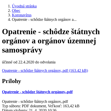
Úvodná stránka
Obec
Koronavírus
Opatrenie - schôdze štátnych orgánov a...
Opatrenie - schôdze štátnych
orgánov a orgánov územnej
samosprávy
účinné od 22.4.2020 do odvolania
Opatrenie - schôdze štátnych orgánov,.pdf (163.42 kB)
Prílohy
Opatrenie - schôdze štátnych orgánov,.pdf
Opatrenie - schôdze štátnych orgánov,.pdf
Typ súboru: PDF dokument, Veľkosť: 163,42 kB
Dátum vloženia:
21. 4. 2020 10:36