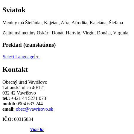
Sviatok
Meniny má
Štefánia
, Kajetán, Afra, Afrodita, Kajetána, Štefana
Zajtra má meniny
Oskár
, Donát, Hartvig, Virgín, Donáta, Virgínia
Preklad (translations)
Select Language
▼
Kontakt
Obecný úrad Vavrišovo
Tatranská ulica 40/121
032 42 Vavrišovo
tel.:
+421 44 5271 073
mobil:
0904 633 244
email:
obec@vavrisovo.sk
IČO:
00315834
Viac tu