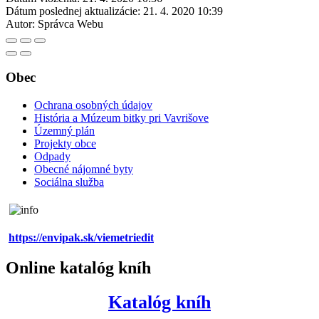
Dátum poslednej aktualizácie:
21. 4. 2020 10:39
Autor:
Správca Webu
Obec
Ochrana osobných údajov
História a Múzeum bitky pri Vavrišove
Územný plán
Projekty obce
Odpady
Obecné nájomné byty
Sociálna služba
https://envipak.sk/viemetriedit
Online katalóg kníh
Katalóg kníh