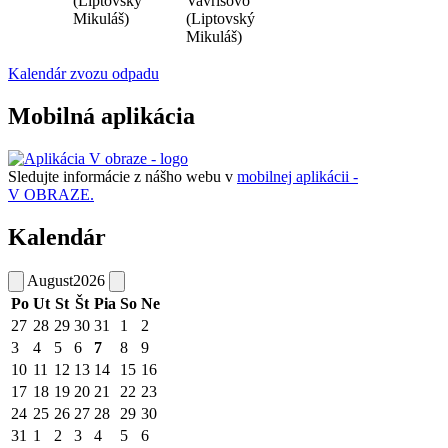
(Liptovský
Vavrišovo
Mikuláš)
(Liptovský
Mikuláš)
Kalendár zvozu odpadu
Mobilná aplikácia
Sledujte informácie z nášho webu v
mobilnej aplikácii -
V OBRAZE.
Kalendár
August
2026
Po
Ut
St
Št
Pia
So
Ne
27
28
29
30
31
1
2
3
4
5
6
7
8
9
10
11
12
13
14
15
16
17
18
19
20
21
22
23
24
25
26
27
28
29
30
31
1
2
3
4
5
6