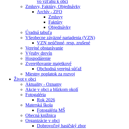
vo vzťahu k obci
Zmluvy, Faktúry, Objednávky
Archív - ZFO
Zmluvy
Faktúry
Objednávky
Úradná tabuľa
Všeobecne záväzné nariadenia (VZN)
VZN neúčinné, resp. zrušené
Verejné obstarávanie
Výruby drevín
Hospodárenie
Zverejňovanie majetkové
Obchodná verejná súťaž
Miestny poplatok za rozvoj
Život v obci
Aktuality - Oznamy
Akcie v obci a blízkom okolí
Fotogaléria
Rok 2026
Materská škola
Fotogaléria MŠ
Obecná knižnica
Organizácie v obci
Dobrovoľný hasičský zbor