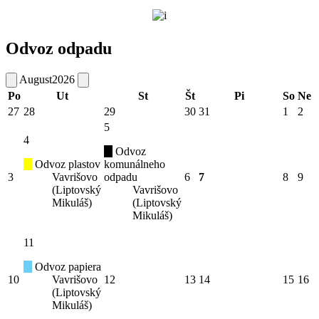
Odvoz odpadu
August
2026
Po
Ut
St
Št
Pi
So
Ne
27
28
29
30
31
1
2
5
4
Odvoz
Odvoz plastov
komunálneho
3
Vavrišovo
odpadu
6
7
8
9
(Liptovský
Vavrišovo
Mikuláš)
(Liptovský
Mikuláš)
11
Odvoz papiera
10
Vavrišovo
12
13
14
15
16
(Liptovský
Mikuláš)