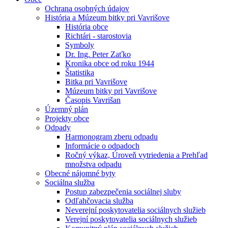
Ochrana osobných údajov
História a Múzeum bitky pri Vavrišove
História obce
Richtári - starostovia
Symboly
Dr. Ing. Peter Zaťko
Kronika obce od roku 1944
Štatistika
Bitka pri Vavrišove
Múzeum bitky pri Vavrišove
Časopis Vavrišan
Územný plán
Projekty obce
Odpady
Harmonogram zberu odpadu
Informácie o odpadoch
Ročný výkaz, Úroveň vytriedenia a Prehľad
množstva odpadu
Obecné nájomné byty
Sociálna služba
Postup zabezpečenia sociálnej sluby
Odľahčovacia služba
Neverejní poskytovatelia sociálnych služieb
Verejní poskytovatelia sociálnych služieb