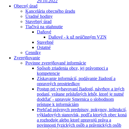
29.10.2022
Obecný úrad
Kancelária obecného úradu
Úradné hodiny
Stavebný úrad
Tlačivá na stiahnutie
Daňové
Daňové - k už neúčinným VZN
Stavebné
Ostatné
Cenníky
Zverejňovanie
Povinne zverejňované informácie
Spôsob zriadenia obce, jej právomoci a
kompetencie
Získavanie informácií, podávanie žiadostí a
opravných prostriedkov
Postup pri vybavovaní žiadostí, návrhov a iných
podaní, vrátane príslušných lehôt, ktoré je nutné
dodržať - upravuje Smernica o slobodnom
prístupe k informáciám
Prehľad právnych predpisov, pokynov, inštrukcií,
výkladových stanovísk, podľa ktorých obec koná
a rozhoduje alebo ktoré upravujú práva a
povinnosti fyzických osôb a právnických osôb