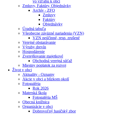
vo vzťahu k obci
Zmluvy, Faktúry, Objednávky
Archív - ZFO
Zmluvy
Faktúry
Objednávky
Úradná tabuľa
Všeobecne záväzné nariadenia (VZN)
VZN neúčinné, resp. zrušené
Verejné obstarávanie
Výruby drevín
Hospodárenie
Zverejňovanie majetkové
Obchodná verejná súťaž
Miestny poplatok za rozvoj
Život v obci
Aktuality - Oznamy
Akcie v obci a blízkom okolí
Fotogaléria
Rok 2026
Materská škola
Fotogaléria MŠ
Obecná knižnica
Organizácie v obci
Dobrovoľný hasičský zbor