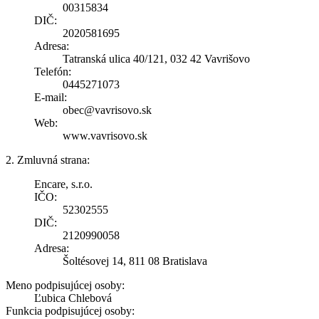
00315834
DIČ:
2020581695
Adresa:
Tatranská ulica 40/121, 032 42 Vavrišovo
Telefón:
0445271073
E-mail:
obec@vavrisovo.sk
Web:
www.vavrisovo.sk
2. Zmluvná strana:
Encare, s.r.o.
IČO:
52302555
DIČ:
2120990058
Adresa:
Šoltésovej 14, 811 08 Bratislava
Meno podpisujúcej osoby:
Ľubica Chlebová
Funkcia podpisujúcej osoby: