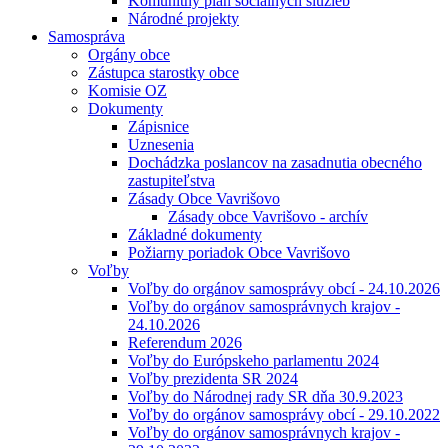
Komunitný plán sociálnych služieb
Národné projekty
Samospráva
Orgány obce
Zástupca starostky obce
Komisie OZ
Dokumenty
Zápisnice
Uznesenia
Dochádzka poslancov na zasadnutia obecného
zastupiteľstva
Zásady Obce Vavrišovo
Zásady obce Vavrišovo - archív
Základné dokumenty
Požiarny poriadok Obce Vavrišovo
Voľby
Voľby do orgánov samosprávy obcí - 24.10.2026
Voľby do orgánov samosprávnych krajov -
24.10.2026
Referendum 2026
Voľby do Európskeho parlamentu 2024
Voľby prezidenta SR 2024
Voľby do Národnej rady SR dňa 30.9.2023
Voľby do orgánov samosprávy obcí - 29.10.2022
Voľby do orgánov samosprávnych krajov -