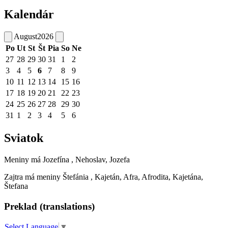
Kalendár
August
2026
Po
Ut
St
Št
Pia
So
Ne
27
28
29
30
31
1
2
3
4
5
6
7
8
9
10
11
12
13
14
15
16
17
18
19
20
21
22
23
24
25
26
27
28
29
30
31
1
2
3
4
5
6
Sviatok
Meniny má
Jozefína
, Nehoslav, Jozefa
Zajtra má meniny
Štefánia
, Kajetán, Afra, Afrodita, Kajetána,
Štefana
Preklad (translations)
Select Language
▼