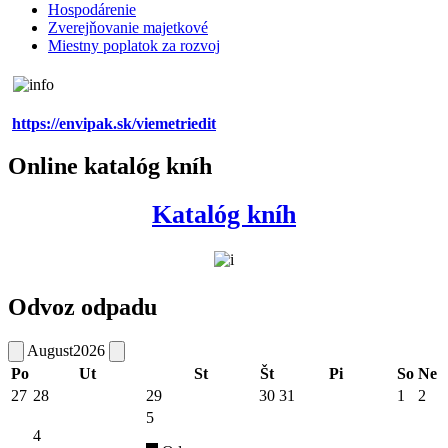
Hospodárenie
Zverejňovanie majetkové
Miestny poplatok za rozvoj
https://envipak.sk/viemetriedit
Online katalóg kníh
Katalóg kníh
Odvoz odpadu
August
2026
Po
Ut
St
Št
Pi
So
Ne
27
28
29
30
31
1
2
5
4