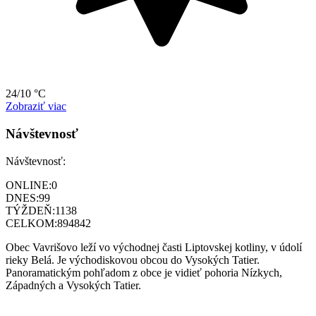
24/10 °C
Zobraziť viac
Návštevnosť
Návštevnosť:
ONLINE:
0
DNES:
99
TÝŽDEŇ:
1138
CELKOM:
894842
Obec Vavrišovo leží vo východnej časti Liptovskej kotliny, v údolí
rieky Belá. Je východiskovou obcou do Vysokých Tatier.
Panoramatickým pohľadom z obce je vidieť pohoria Nízkych,
Západných a Vysokých Tatier.