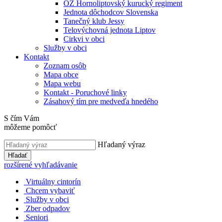
OZ Hornoliptovský kurucký regiment
Jednota dôchodcov Slovenska
Tanečný klub Jessy
Telovýchovná jednota Liptov
Cirkvi v obci
Služby v obci
Kontakt
Zoznam osôb
Mapa obce
Mapa webu
Kontakt - Poruchové linky
Zásahový tím pre medveďa hnedého
S čím Vám
môžeme pomôcť
Hľadaný výraz
Hľadať
rozšírené vyhľadávanie
Virtuálny cintorín
Chcem vybaviť
Služby v obci
Zber odpadov
Seniori