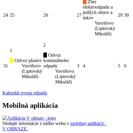
Zber
elektroodpadu a
jedlých olejov a
24
25
26
27
29
30
tukov
Vavrišovo
(Liptovský
Mikuláš)
2
1
Odvoz
Odvoz plastov
komunálneho
31
Vavrišovo
odpadu
3
4
5
6
(Liptovský
Vavrišovo
Mikuláš)
(Liptovský
Mikuláš)
Kalendár zvozu odpadu
Mobilná aplikácia
Sledujte informácie z nášho webu v
mobilnej aplikácii -
V OBRAZE.