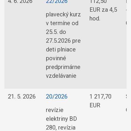
4. 6. 2026
22/2026
112,50
D
EUR za 4,5
- 
plavecký kurz
hod.
v termíne od
O
25.5. do
27.5.2026 pre
deti plniace
povinné
predprimárne
vzdelávanie
21. 5. 2026
20/2026
1 217,70
So
EUR
revízie
O
elektriny BD
280, revízia