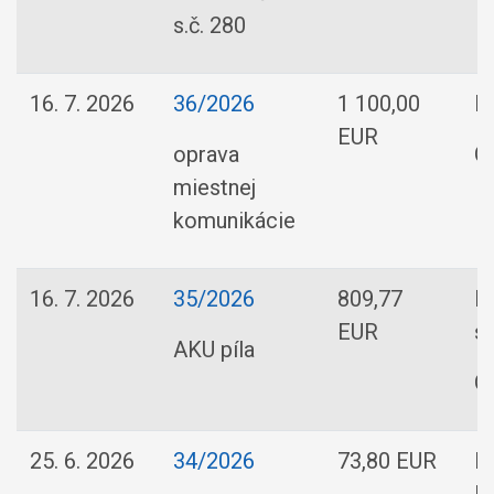
s.č. 280
16. 7. 2026
36/2026
1 100,00
D
EUR
oprava
O
miestnej
komunikácie
16. 7. 2026
35/2026
809,77
P
EUR
s 
AKU píla
O
25. 6. 2026
34/2026
73,80 EUR
Pe