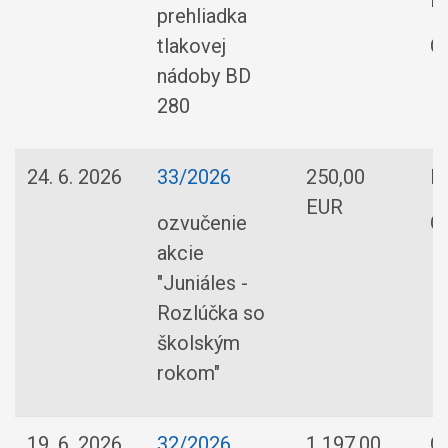
P
prehliadka
tlakovej
O
nádoby BD
280
24. 6. 2026
33/2026
250,00
PS
EUR
ozvučenie
O
akcie
"Juniáles -
Rozlúčka so
školským
rokom"
19. 6. 2026
32/2026
1 197,00
G