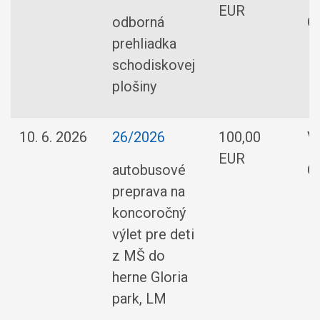
EUR
odborná
O
prehliadka
schodiskovej
plošiny
10. 6. 2026
26/2026
100,00
V
EUR
autobusové
O
preprava na
koncoročný
výlet pre deti
z MŠ do
herne Gloria
park, LM