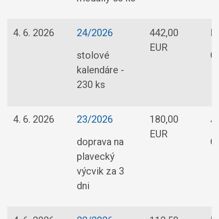
4. 6. 2026
24/2026
442,00
BR
EUR
stolové
O
kalendáre -
230 ks
4. 6. 2026
23/2026
180,00
Já
EUR
doprava na
O
plavecký
výcvik za 3
dni