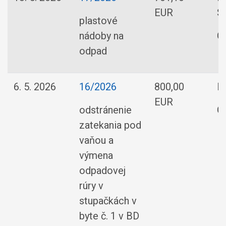
EUR
Sl
plastové
nádoby na
O
odpad
6. 5. 2026
16/2026
800,00
M
EUR
odstránenie
O
zatekania pod
vaňou a
výmena
odpadovej
rúry v
stupačkách v
byte č. 1 v BD