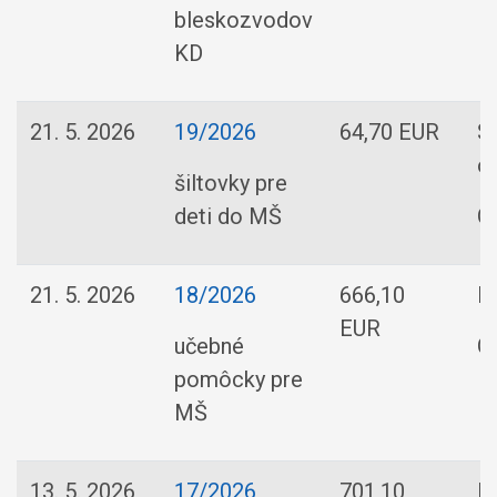
bleskozvodov
KD
21. 5. 2026
19/2026
64,70 EUR
So
o.
šiltovky pre
deti do MŠ
O
21. 5. 2026
18/2026
666,10
No
EUR
učebné
O
pomôcky pre
MŠ
13. 5. 2026
17/2026
701,10
E