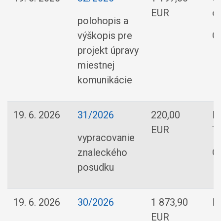
EUR
o.
polohopis a
výškopis pre
O
projekt úpravy
miestnej
komunikácie
19. 6. 2026
31/2026
220,00
In
EUR
T
vypracovanie
znaleckého
O
posudku
19. 6. 2026
30/2026
1 873,90
Fi
EUR