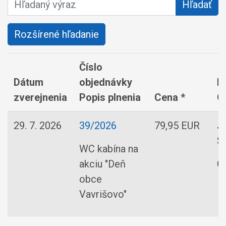
Hľadaný výraz
Hľadať
Rozšírené hľadanie
Číslo
Dátum
objednávky
D
zverejnenia
Popis plnenia
Cena *
O
29. 7. 2026
39/2026
79,95 EUR
J
SE
WC kabína na
akciu "Deň
O
obce
Vavrišovo"