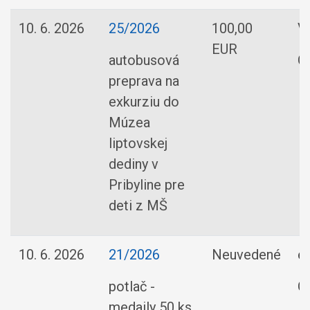
10. 6. 2026
25/2026
100,00
V
EUR
autobusová
O
preprava na
exkurziu do
Múzea
liptovskej
dediny v
Pribyline pre
deti z MŠ
10. 6. 2026
21/2026
Neuvedené
e
potlač -
O
medaily 50 ks