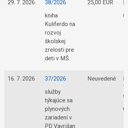
29. 7. 2026
38/2026
25,00 EUR
Ma
kniha
O
Kuliferdo na
rozvoj
školskej
zrelosti pre
deti v MŠ
16. 7. 2026
37/2026
Neuvedené
E
T
služby
s.
týkajúce sa
plynových
O
zariadení v
PD Vavrišan