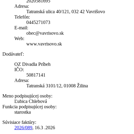
2020581695
Adresa:
Tatranská ulica 40/121, 032 42 Vavrišovo
Telefón:
0445271073
E-mail:
obec@vavrisovo.sk
Web:
www.vavrisovo.sk
Dodávateľ:
OZ Divadla Príbeh
IČO:
50817141
Adresa:
Tatranská 3101/12, 01008 Žilina
Meno podpisujúcej osoby:
Ľubica Chlebová
Funkcia podpisujúcej osoby:
starostka
Súvisiace faktúry:
2026/089
, 16.3 .2026