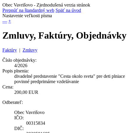
Obec Vavrišovo
- Zjednodušená verzia stránok
Prepnúť na štandardný web
Späť na úvod
Nastavenie veľkosti písma
—
+
Zmluvy, Faktúry, Objednávky
Faktúry
|
Zmluvy
Číslo objednávky:
4/2026
Popis plnenia:
divadelné predstavenie "Cesta okolo sveta" pre deti plniace
povinné predprimárne vzdelávanie
Cena:
200,00 EUR
Odberateľ:
Obec Vavrišovo
IČO:
00315834
DIČ: