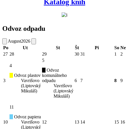
Katalóg kníh
Odvoz odpadu
August
2026
Po
Ut
St
Št
Pi
So
Ne
27
28
29
30
31
1
2
5
4
Odvoz
Odvoz plastov
komunálneho
3
Vavrišovo
odpadu
6
7
8
9
(Liptovský
Vavrišovo
Mikuláš)
(Liptovský
Mikuláš)
11
Odvoz papiera
10
Vavrišovo
12
13
14
15
16
(Liptovský