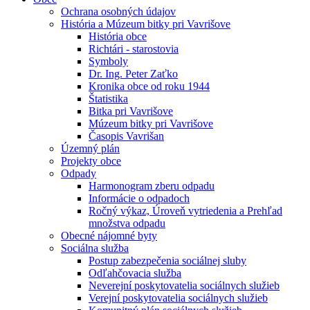
Ochrana osobných údajov
História a Múzeum bitky pri Vavrišove
História obce
Richtári - starostovia
Symboly
Dr. Ing. Peter Zaťko
Kronika obce od roku 1944
Štatistika
Bitka pri Vavrišove
Múzeum bitky pri Vavrišove
Časopis Vavrišan
Územný plán
Projekty obce
Odpady
Harmonogram zberu odpadu
Informácie o odpadoch
Ročný výkaz, Úroveň vytriedenia a Prehľad
množstva odpadu
Obecné nájomné byty
Sociálna služba
Postup zabezpečenia sociálnej sluby
Odľahčovacia služba
Neverejní poskytovatelia sociálnych služieb
Verejní poskytovatelia sociálnych služieb