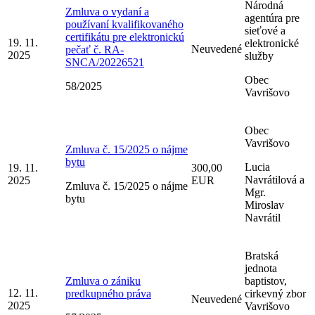
Národná
Zmluva o vydaní a
agentúra pre
používaní kvalifikovaného
sieťové a
certifikátu pre elektronickú
19. 11.
elektronické
Neuvedené
pečať č. RA-
2025
služby
SNCA/20226521
Obec
58/2025
Vavrišovo
Obec
Vavrišovo
Zmluva č. 15/2025 o nájme
bytu
Lucia
19. 11.
300,00
Navrátilová a
2025
EUR
Zmluva č. 15/2025 o nájme
Mgr.
bytu
Miroslav
Navrátil
Bratská
jednota
Zmluva o zániku
baptistov,
12. 11.
predkupného práva
cirkevný zbor
Neuvedené
2025
Vavrišovo