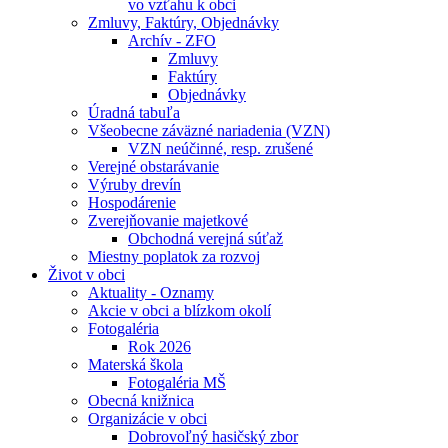
vo vzťahu k obci
Zmluvy, Faktúry, Objednávky
Archív - ZFO
Zmluvy
Faktúry
Objednávky
Úradná tabuľa
Všeobecne záväzné nariadenia (VZN)
VZN neúčinné, resp. zrušené
Verejné obstarávanie
Výruby drevín
Hospodárenie
Zverejňovanie majetkové
Obchodná verejná súťaž
Miestny poplatok za rozvoj
Život v obci
Aktuality - Oznamy
Akcie v obci a blízkom okolí
Fotogaléria
Rok 2026
Materská škola
Fotogaléria MŠ
Obecná knižnica
Organizácie v obci
Dobrovoľný hasičský zbor