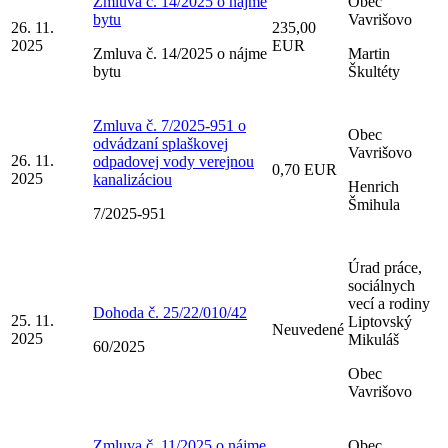
Zmluva č. 14/2025 o nájme
Obec
bytu
Vavrišovo
26. 11.
235,00
2025
EUR
Zmluva č. 14/2025 o nájme
Martin
bytu
Škultéty
Zmluva č. 7/2025-951 o
Obec
odvádzaní splaškovej
Vavrišovo
26. 11.
odpadovej vody verejnou
0,70 EUR
2025
kanalizáciou
Henrich
Šmihula
7/2025-951
Úrad práce,
sociálnych
vecí a rodiny
Dohoda č. 25/22/010/42
25. 11.
Liptovský
Neuvedené
2025
Mikuláš
60/2025
Obec
Vavrišovo
Zmluva č. 11/2025 o nájme
Obec