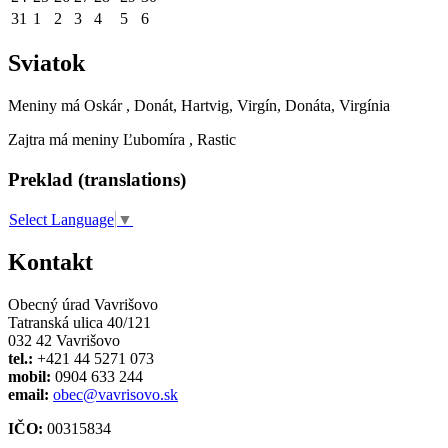
31
1
2
3
4
5
6
Sviatok
Meniny má
Oskár
, Donát, Hartvig, Virgín, Donáta, Virgínia
Zajtra má meniny
Ľubomíra
, Rastic
Preklad (translations)
Select Language
▼
Kontakt
Obecný úrad Vavrišovo
Tatranská ulica 40/121
032 42 Vavrišovo
tel.:
+421 44 5271 073
mobil:
0904 633 244
email:
obec@vavrisovo.sk
IČO:
00315834