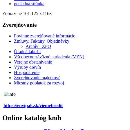
posledná stránka
Zobrazené
101
-
125
z 1168
Zverejňovanie
Povinne zverejňované informácie
Zmluvy, Faktúry, Objednávky
Archív - ZFO
Úradná tabuľa
Všeobecne záväzné nariadenia (VZN)
Verejné obstarávanie
Výruby drevín
Hospodárenie
Zverejňovanie majetkové
Miestny poplatok za rozvoj
https://envipak.sk/viemetriedit
Online katalóg kníh