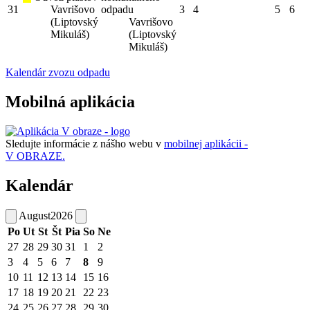
31
Vavrišovo
odpadu
3
4
5
6
(Liptovský
Vavrišovo
Mikuláš)
(Liptovský
Mikuláš)
Kalendár zvozu odpadu
Mobilná aplikácia
Sledujte informácie z nášho webu v
mobilnej aplikácii -
V OBRAZE.
Kalendár
August
2026
Po
Ut
St
Št
Pia
So
Ne
27
28
29
30
31
1
2
3
4
5
6
7
8
9
10
11
12
13
14
15
16
17
18
19
20
21
22
23
24
25
26
27
28
29
30