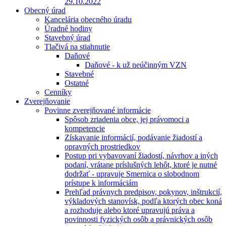
29.10.2022
Obecný úrad
Kancelária obecného úradu
Úradné hodiny
Stavebný úrad
Tlačivá na stiahnutie
Daňové
Daňové - k už neúčinným VZN
Stavebné
Ostatné
Cenníky
Zverejňovanie
Povinne zverejňované informácie
Spôsob zriadenia obce, jej právomoci a
kompetencie
Získavanie informácií, podávanie žiadostí a
opravných prostriedkov
Postup pri vybavovaní žiadostí, návrhov a iných
podaní, vrátane príslušných lehôt, ktoré je nutné
dodržať - upravuje Smernica o slobodnom
prístupe k informáciám
Prehľad právnych predpisov, pokynov, inštrukcií,
výkladových stanovísk, podľa ktorých obec koná
a rozhoduje alebo ktoré upravujú práva a
povinnosti fyzických osôb a právnických osôb