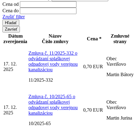
Cena od
Cena do
Zrušiť filter
Zavrieť
Dátum
Názov
Zmluvné
Cena *
zverejnenia
Číslo zmluvy
strany
Zmluva č. 11/2025-332 o
odvádzaní splaškovej
Obec
17. 12.
odpadovej vody verejnou
Vavrišovo
0,70 EUR
2025
kanalizáciou
Martin Bátory
11/2025-332
Zmluva č. 10/2025-65 o
odvádzaní splaškovej
Obec
17. 12.
odpadovej vody verejnou
Vavrišovo
0,70 EUR
2025
kanalizáciou
Martin Jurina
10/2025-65