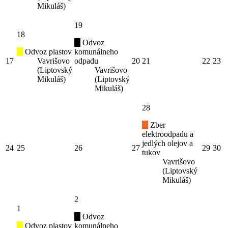
Mikuláš)
19
18
Odvoz
Odvoz plastov
komunálneho
17
Vavrišovo
odpadu
20
21
22
23
(Liptovský
Vavrišovo
Mikuláš)
(Liptovský
Mikuláš)
28
Zber
elektroodpadu a
jedlých olejov a
24
25
26
27
29
30
tukov
Vavrišovo
(Liptovský
Mikuláš)
2
1
Odvoz
Odvoz plastov
komunálneho