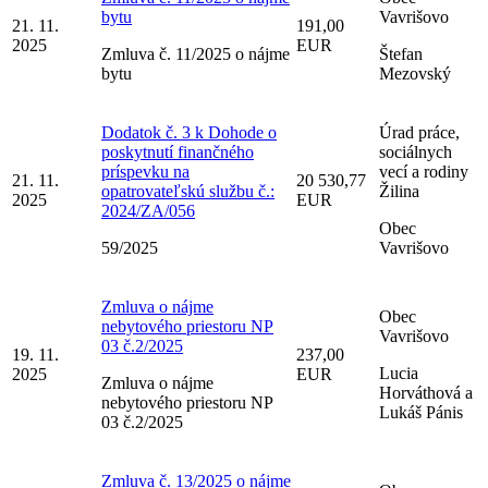
bytu
Vavrišovo
21. 11.
191,00
2025
EUR
Zmluva č. 11/2025 o nájme
Štefan
bytu
Mezovský
Dodatok č. 3 k Dohode o
Úrad práce,
poskytnutí finančného
sociálnych
príspevku na
vecí a rodiny
21. 11.
20 530,77
opatrovateľskú službu č.:
Žilina
2025
EUR
2024/ZA/056
Obec
59/2025
Vavrišovo
Zmluva o nájme
Obec
nebytového priestoru NP
Vavrišovo
03 č.2/2025
19. 11.
237,00
Lucia
2025
EUR
Zmluva o nájme
Horváthová a
nebytového priestoru NP
Lukáš Pánis
03 č.2/2025
Zmluva č. 13/2025 o nájme