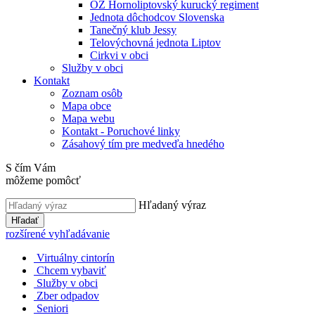
OZ Hornoliptovský kurucký regiment
Jednota dôchodcov Slovenska
Tanečný klub Jessy
Telovýchovná jednota Liptov
Cirkvi v obci
Služby v obci
Kontakt
Zoznam osôb
Mapa obce
Mapa webu
Kontakt - Poruchové linky
Zásahový tím pre medveďa hnedého
S čím Vám
môžeme pomôcť
Hľadaný výraz
Hľadať
rozšírené vyhľadávanie
Virtuálny cintorín
Chcem vybaviť
Služby v obci
Zber odpadov
Seniori