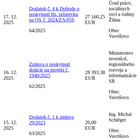
Úrad práce,
Dodatok č. 4 k Dohode o
sociálnych
poskytnutí fin. príspevku
vecí a rodiny
17. 12.
27 160,25
na OS č: 2024/ZA/056
Žilina
2025
EUR
64/2025
Obec
Vavrišovo
Ministerstvo
investícií,
Zmluva o poskytnutí
regionálneho
dotácie na projekt č.
rozvoja a
16. 12.
28 393,38
1940/2025
informatizácie
2025
EUR
SR
62/2025
Obec
Vavrišovo
Ing. Michal
Dodatok č. 1 k zmluve
Schléger
15. 12.
20,00
29/2023
2025
EUR
Obec
63/2025
Vavrišovo