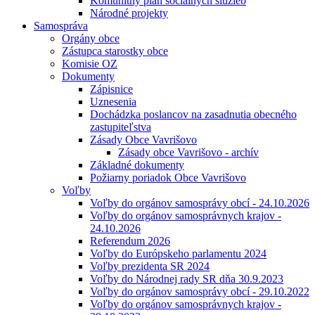
Komunitný plán sociálnych služieb
Národné projekty
Samospráva
Orgány obce
Zástupca starostky obce
Komisie OZ
Dokumenty
Zápisnice
Uznesenia
Dochádzka poslancov na zasadnutia obecného
zastupiteľstva
Zásady Obce Vavrišovo
Zásady obce Vavrišovo - archív
Základné dokumenty
Požiarny poriadok Obce Vavrišovo
Voľby
Voľby do orgánov samosprávy obcí - 24.10.2026
Voľby do orgánov samosprávnych krajov -
24.10.2026
Referendum 2026
Voľby do Európskeho parlamentu 2024
Voľby prezidenta SR 2024
Voľby do Národnej rady SR dňa 30.9.2023
Voľby do orgánov samosprávy obcí - 29.10.2022
Voľby do orgánov samosprávnych krajov -