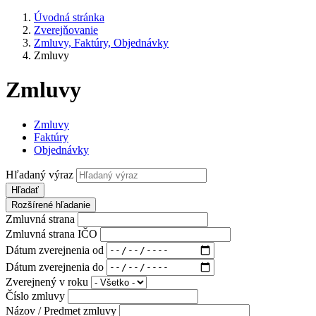
Úvodná stránka
Zverejňovanie
Zmluvy, Faktúry, Objednávky
Zmluvy
Zmluvy
Zmluvy
Faktúry
Objednávky
Hľadaný výraz
Hľadať
Rozšírené hľadanie
Zmluvná strana
Zmluvná strana IČO
Dátum zverejnenia od
Dátum zverejnenia do
Zverejnený v roku
Číslo zmluvy
Názov / Predmet zmluvy