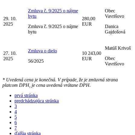
Zmluva č. 9/2025 o nájme
Obec
bytu
Vavrišovo
29. 10.
280,00
2025
EUR
Zmluva č. 9/2025 o nájme
Danica
bytu
Gajdošová
Matúš Krivoš
Zmluva o dielo
27. 10.
10 243,00
Obec
2025
EUR
56/2025
Vavrišovo
* Uvedená cena je konečná. V prípade, že je zmluvná strana
platcom DPH, je cena uvedená vrátane DPH.
prvá stránka
predchádzajúca stránka
3
4
5
6
7
ďalšia stránka