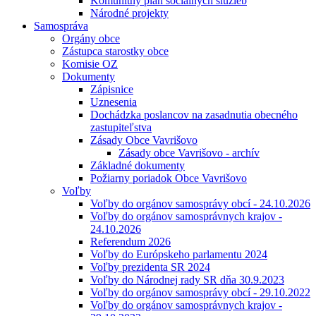
Komunitný plán sociálnych služieb
Národné projekty
Samospráva
Orgány obce
Zástupca starostky obce
Komisie OZ
Dokumenty
Zápisnice
Uznesenia
Dochádzka poslancov na zasadnutia obecného
zastupiteľstva
Zásady Obce Vavrišovo
Zásady obce Vavrišovo - archív
Základné dokumenty
Požiarny poriadok Obce Vavrišovo
Voľby
Voľby do orgánov samosprávy obcí - 24.10.2026
Voľby do orgánov samosprávnych krajov -
24.10.2026
Referendum 2026
Voľby do Európskeho parlamentu 2024
Voľby prezidenta SR 2024
Voľby do Národnej rady SR dňa 30.9.2023
Voľby do orgánov samosprávy obcí - 29.10.2022
Voľby do orgánov samosprávnych krajov -