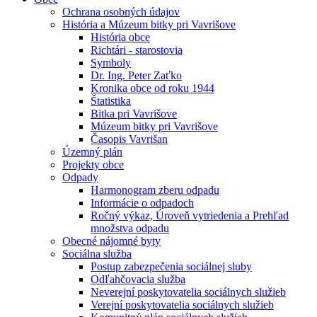
Ochrana osobných údajov
História a Múzeum bitky pri Vavrišove
História obce
Richtári - starostovia
Symboly
Dr. Ing. Peter Zaťko
Kronika obce od roku 1944
Štatistika
Bitka pri Vavrišove
Múzeum bitky pri Vavrišove
Časopis Vavrišan
Územný plán
Projekty obce
Odpady
Harmonogram zberu odpadu
Informácie o odpadoch
Ročný výkaz, Úroveň vytriedenia a Prehľad
množstva odpadu
Obecné nájomné byty
Sociálna služba
Postup zabezpečenia sociálnej sluby
Odľahčovacia služba
Neverejní poskytovatelia sociálnych služieb
Verejní poskytovatelia sociálnych služieb