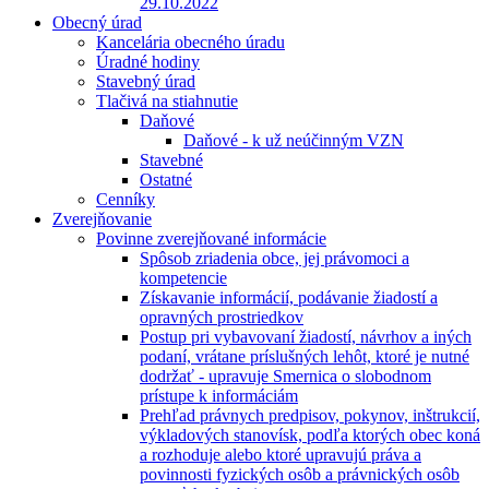
29.10.2022
Obecný úrad
Kancelária obecného úradu
Úradné hodiny
Stavebný úrad
Tlačivá na stiahnutie
Daňové
Daňové - k už neúčinným VZN
Stavebné
Ostatné
Cenníky
Zverejňovanie
Povinne zverejňované informácie
Spôsob zriadenia obce, jej právomoci a
kompetencie
Získavanie informácií, podávanie žiadostí a
opravných prostriedkov
Postup pri vybavovaní žiadostí, návrhov a iných
podaní, vrátane príslušných lehôt, ktoré je nutné
dodržať - upravuje Smernica o slobodnom
prístupe k informáciám
Prehľad právnych predpisov, pokynov, inštrukcií,
výkladových stanovísk, podľa ktorých obec koná
a rozhoduje alebo ktoré upravujú práva a
povinnosti fyzických osôb a právnických osôb