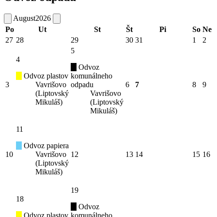
August
2026
Po
Ut
St
Št
Pi
So
Ne
27
28
29
30
31
1
2
5
4
Odvoz
Odvoz plastov
komunálneho
3
Vavrišovo
odpadu
6
7
8
9
(Liptovský
Vavrišovo
Mikuláš)
(Liptovský
Mikuláš)
11
Odvoz papiera
10
Vavrišovo
12
13
14
15
16
(Liptovský
Mikuláš)
19
18
Odvoz
Odvoz plastov
komunálneho