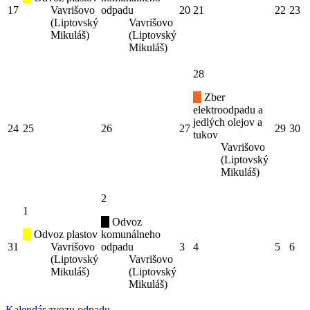
17
Vavrišovo
odpadu
20
21
22
23
(Liptovský
Vavrišovo
Mikuláš)
(Liptovský
Mikuláš)
28
Zber
elektroodpadu a
jedlých olejov a
24
25
26
27
29
30
tukov
Vavrišovo
(Liptovský
Mikuláš)
2
1
Odvoz
Odvoz plastov
komunálneho
31
Vavrišovo
odpadu
3
4
5
6
(Liptovský
Vavrišovo
Mikuláš)
(Liptovský
Mikuláš)
Kalendár zvozu odpadu