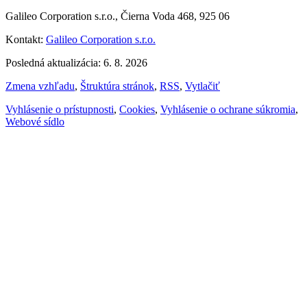
Galileo Corporation s.r.o., Čierna Voda 468, 925 06
Kontakt:
Galileo Corporation s.r.o.
Posledná aktualizácia: 6. 8. 2026
Zmena vzhľadu
,
Štruktúra stránok
,
RSS
,
Vytlačiť
Vyhlásenie o prístupnosti
,
Cookies
,
Vyhlásenie o ochrane súkromia
,
Webové sídlo