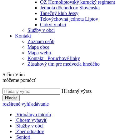
OZ Hornoliptovský kurucký regiment
Jednota dôchodcov Slovenska
Tanečný klub Jessy
Telovýchovná jednota Liptov
Cirkvi v obci
Služby v obci
Kontakt
Zoznam osôb
Mapa obce
Mapa webu
Kontakt - Poruchové linky
Zásahový tím pre medveďa hnedého
S čím Vám
môžeme pomôcť
Hľadaný výraz
Hľadať
rozšírené vyhľadávanie
Virtuálny cintorín
Chcem vybaviť
Služby v obci
Zber odpadov
Seniori