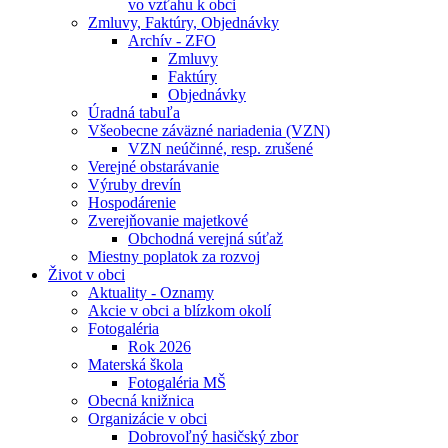
vo vzťahu k obci
Zmluvy, Faktúry, Objednávky
Archív - ZFO
Zmluvy
Faktúry
Objednávky
Úradná tabuľa
Všeobecne záväzné nariadenia (VZN)
VZN neúčinné, resp. zrušené
Verejné obstarávanie
Výruby drevín
Hospodárenie
Zverejňovanie majetkové
Obchodná verejná súťaž
Miestny poplatok za rozvoj
Život v obci
Aktuality - Oznamy
Akcie v obci a blízkom okolí
Fotogaléria
Rok 2026
Materská škola
Fotogaléria MŠ
Obecná knižnica
Organizácie v obci
Dobrovoľný hasičský zbor