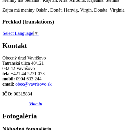
Meniny má
Štefánia
, Kajetán, Afra, Afrodita, Kajetána, Štefana
Zajtra má meniny
Oskár
, Donát, Hartvig, Virgín, Donáta, Virgínia
Preklad (translations)
Select Language
▼
Kontakt
Obecný úrad Vavrišovo
Tatranská ulica 40/121
032 42 Vavrišovo
tel.:
+421 44 5271 073
mobil:
0904 633 244
email:
obec@vavrisovo.sk
IČO:
00315834
Viac tu
Fotogaléria
Náhodná fotogaléria