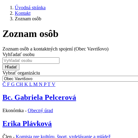
Úvodná stránka
Kontakt
Zoznam osôb
Zoznam osôb
Zoznam osôb a kontaktných spojení (Obec Vavrišovo)
Vyhľadať osobu
Hľadať
Vybrať organizáciu
Č
F
G
CH
K
L
M
N
P
T
V
Bc. Gabriela Pelcerová
Ekonómka -
Obecný úrad
Erika Plávková
Člen -
Komisia pre kultúru, šport, vzdelávanie a mládež