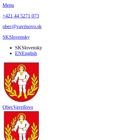
Menu
+421 44 5271 073
obec@vavrisovo.sk
SK
Slovensky
SK
Slovensky
EN
English
Obec
Vavrišovo