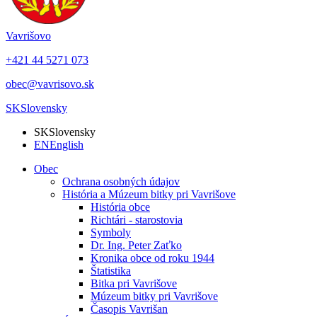
Vavrišovo
+421 44 5271 073
obec@vavrisovo.sk
SK
Slovensky
SK
Slovensky
EN
English
Obec
Ochrana osobných údajov
História a Múzeum bitky pri Vavrišove
História obce
Richtári - starostovia
Symboly
Dr. Ing. Peter Zaťko
Kronika obce od roku 1944
Štatistika
Bitka pri Vavrišove
Múzeum bitky pri Vavrišove
Časopis Vavrišan