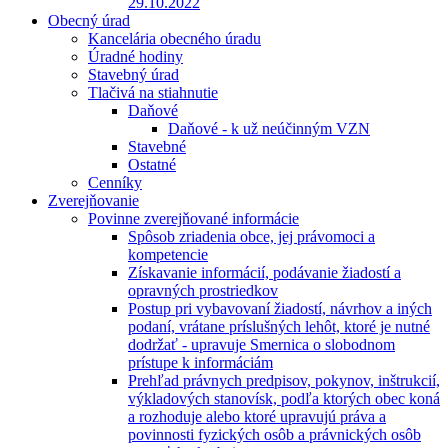
29.10.2022
Obecný úrad
Kancelária obecného úradu
Úradné hodiny
Stavebný úrad
Tlačivá na stiahnutie
Daňové
Daňové - k už neúčinným VZN
Stavebné
Ostatné
Cenníky
Zverejňovanie
Povinne zverejňované informácie
Spôsob zriadenia obce, jej právomoci a
kompetencie
Získavanie informácií, podávanie žiadostí a
opravných prostriedkov
Postup pri vybavovaní žiadostí, návrhov a iných
podaní, vrátane príslušných lehôt, ktoré je nutné
dodržať - upravuje Smernica o slobodnom
prístupe k informáciám
Prehľad právnych predpisov, pokynov, inštrukcií,
výkladových stanovísk, podľa ktorých obec koná
a rozhoduje alebo ktoré upravujú práva a
povinnosti fyzických osôb a právnických osôb