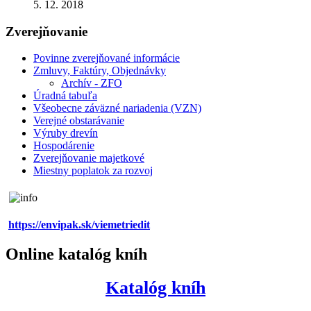
5. 12. 2018
Zverejňovanie
Povinne zverejňované informácie
Zmluvy, Faktúry, Objednávky
Archív - ZFO
Úradná tabuľa
Všeobecne záväzné nariadenia (VZN)
Verejné obstarávanie
Výruby drevín
Hospodárenie
Zverejňovanie majetkové
Miestny poplatok za rozvoj
https://envipak.sk/viemetriedit
Online katalóg kníh
Katalóg kníh