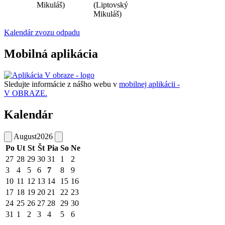
Mikuláš)
(Liptovský
Mikuláš)
Kalendár zvozu odpadu
Mobilná aplikácia
Sledujte informácie z nášho webu v
mobilnej aplikácii -
V OBRAZE.
Kalendár
August
2026
Po
Ut
St
Št
Pia
So
Ne
27
28
29
30
31
1
2
3
4
5
6
7
8
9
10
11
12
13
14
15
16
17
18
19
20
21
22
23
24
25
26
27
28
29
30
31
1
2
3
4
5
6