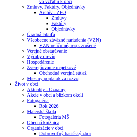
vo vzťahu k obci
Zmluvy, Faktúry, Objednávky
Archív - ZFO
Zmluvy
Faktúry
Objednávky
Úradná tabuľa
Všeobecne záväzné nariadenia (VZN)
VZN neúčinné, resp. zrušené
Verejné obstarávanie
Výruby drevín
Hospodárenie
Zverejňovanie majetkové
Obchodná verejná súťaž
Miestny poplatok za rozvoj
Život v obci
Aktuality - Oznamy
Akcie v obci a blízkom okolí
Fotogaléria
Rok 2026
Materská škola
Fotogaléria MŠ
Obecná knižnica
Organizácie v obci
Dobrovoľný hasičský zbor