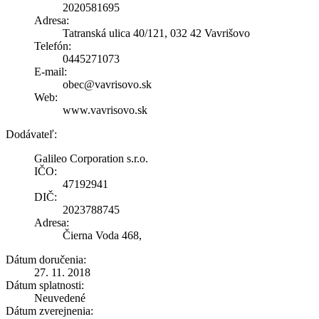
2020581695
Adresa:
Tatranská ulica 40/121, 032 42 Vavrišovo
Telefón:
0445271073
E-mail:
obec@vavrisovo.sk
Web:
www.vavrisovo.sk
Dodávateľ:
Galileo Corporation s.r.o.
IČO:
47192941
DIČ:
2023788745
Adresa:
Čierna Voda 468,
Dátum doručenia:
27. 11. 2018
Dátum splatnosti:
Neuvedené
Dátum zverejnenia: