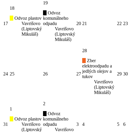
19
18
Odvoz
Odvoz plastov
komunálneho
17
Vavrišovo
odpadu
20
21
22
23
(Liptovský
Vavrišovo
Mikuláš)
(Liptovský
Mikuláš)
28
Zber
elektroodpadu a
jedlých olejov a
24
25
26
27
29
30
tukov
Vavrišovo
(Liptovský
Mikuláš)
2
1
Odvoz
Odvoz plastov
komunálneho
31
Vavrišovo
odpadu
3
4
5
6
(Liptovský
Vavrišovo