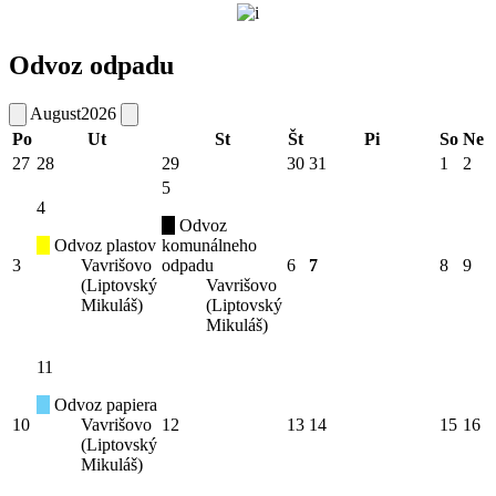
Odvoz odpadu
August
2026
Po
Ut
St
Št
Pi
So
Ne
27
28
29
30
31
1
2
5
4
Odvoz
Odvoz plastov
komunálneho
3
Vavrišovo
odpadu
6
7
8
9
(Liptovský
Vavrišovo
Mikuláš)
(Liptovský
Mikuláš)
11
Odvoz papiera
10
Vavrišovo
12
13
14
15
16
(Liptovský
Mikuláš)