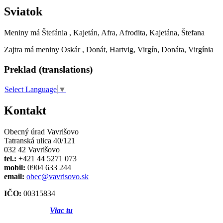
Sviatok
Meniny má
Štefánia
, Kajetán, Afra, Afrodita, Kajetána, Štefana
Zajtra má meniny
Oskár
, Donát, Hartvig, Virgín, Donáta, Virgínia
Preklad (translations)
Select Language
▼
Kontakt
Obecný úrad Vavrišovo
Tatranská ulica 40/121
032 42 Vavrišovo
tel.:
+421 44 5271 073
mobil:
0904 633 244
email:
obec@vavrisovo.sk
IČO:
00315834
Viac tu