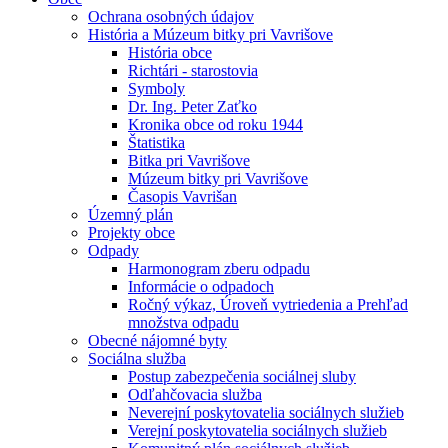
Ochrana osobných údajov
História a Múzeum bitky pri Vavrišove
História obce
Richtári - starostovia
Symboly
Dr. Ing. Peter Zaťko
Kronika obce od roku 1944
Štatistika
Bitka pri Vavrišove
Múzeum bitky pri Vavrišove
Časopis Vavrišan
Územný plán
Projekty obce
Odpady
Harmonogram zberu odpadu
Informácie o odpadoch
Ročný výkaz, Úroveň vytriedenia a Prehľad
množstva odpadu
Obecné nájomné byty
Sociálna služba
Postup zabezpečenia sociálnej sluby
Odľahčovacia služba
Neverejní poskytovatelia sociálnych služieb
Verejní poskytovatelia sociálnych služieb