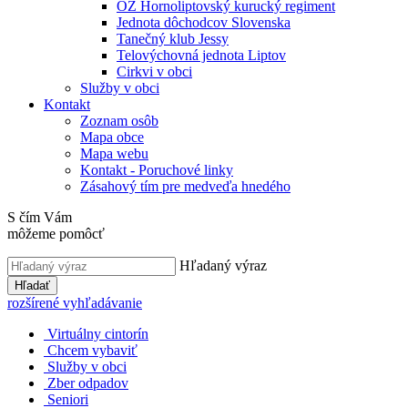
OZ Hornoliptovský kurucký regiment
Jednota dôchodcov Slovenska
Tanečný klub Jessy
Telovýchovná jednota Liptov
Cirkvi v obci
Služby v obci
Kontakt
Zoznam osôb
Mapa obce
Mapa webu
Kontakt - Poruchové linky
Zásahový tím pre medveďa hnedého
S čím Vám
môžeme pomôcť
Hľadaný výraz
Hľadať
rozšírené vyhľadávanie
Virtuálny cintorín
Chcem vybaviť
Služby v obci
Zber odpadov
Seniori