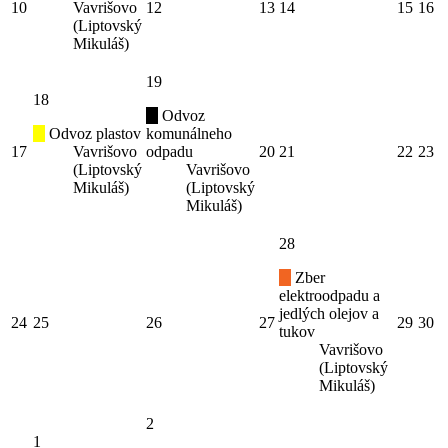
10
Vavrišovo
12
13
14
15
16
(Liptovský
Mikuláš)
19
18
Odvoz
Odvoz plastov
komunálneho
17
Vavrišovo
odpadu
20
21
22
23
(Liptovský
Vavrišovo
Mikuláš)
(Liptovský
Mikuláš)
28
Zber
elektroodpadu a
jedlých olejov a
24
25
26
27
29
30
tukov
Vavrišovo
(Liptovský
Mikuláš)
2
1