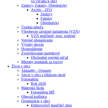
vo vzťahu k obci
Zmluvy, Faktúry, Objednávky
Archív - ZFO
Zmluvy
Faktúry
Objednávky
Úradná tabuľa
Všeobecne záväzné nariadenia (VZN)
VZN neúčinné, resp. zrušené
Verejné obstarávanie
Výruby drevín
Hospodárenie
Zverejňovanie majetkové
Obchodná verejná súťaž
Miestny poplatok za rozvoj
Život v obci
Aktuality - Oznamy
Akcie v obci a blízkom okolí
Fotogaléria
Rok 2026
Materská škola
Fotogaléria MŠ
Obecná knižnica
Organizácie v obci
Dobrovoľný hasičský zbor