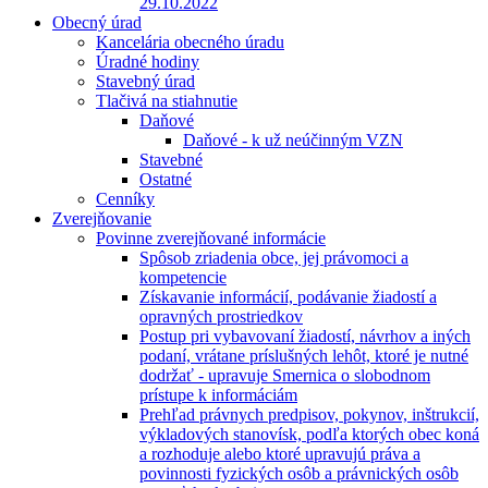
29.10.2022
Obecný úrad
Kancelária obecného úradu
Úradné hodiny
Stavebný úrad
Tlačivá na stiahnutie
Daňové
Daňové - k už neúčinným VZN
Stavebné
Ostatné
Cenníky
Zverejňovanie
Povinne zverejňované informácie
Spôsob zriadenia obce, jej právomoci a
kompetencie
Získavanie informácií, podávanie žiadostí a
opravných prostriedkov
Postup pri vybavovaní žiadostí, návrhov a iných
podaní, vrátane príslušných lehôt, ktoré je nutné
dodržať - upravuje Smernica o slobodnom
prístupe k informáciám
Prehľad právnych predpisov, pokynov, inštrukcií,
výkladových stanovísk, podľa ktorých obec koná
a rozhoduje alebo ktoré upravujú práva a
povinnosti fyzických osôb a právnických osôb