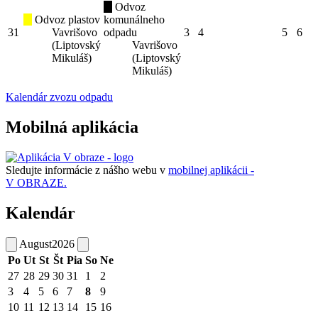
Odvoz
Odvoz plastov
komunálneho
31
Vavrišovo
odpadu
3
4
5
6
(Liptovský
Vavrišovo
Mikuláš)
(Liptovský
Mikuláš)
Kalendár zvozu odpadu
Mobilná aplikácia
Sledujte informácie z nášho webu v
mobilnej aplikácii -
V OBRAZE.
Kalendár
August
2026
Po
Ut
St
Št
Pia
So
Ne
27
28
29
30
31
1
2
3
4
5
6
7
8
9
10
11
12
13
14
15
16