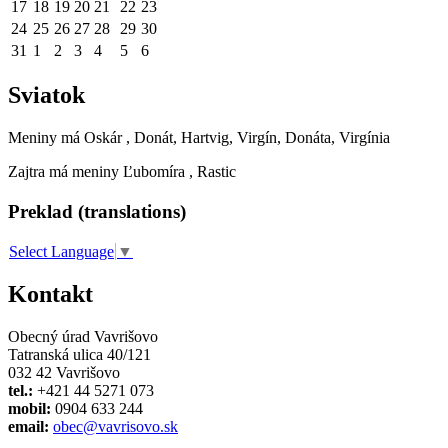
17
18
19
20
21
22
23
24
25
26
27
28
29
30
31
1
2
3
4
5
6
Sviatok
Meniny má
Oskár
, Donát, Hartvig, Virgín, Donáta, Virgínia
Zajtra má meniny
Ľubomíra
, Rastic
Preklad (translations)
Select Language
▼
Kontakt
Obecný úrad Vavrišovo
Tatranská ulica 40/121
032 42 Vavrišovo
tel.:
+421 44 5271 073
mobil:
0904 633 244
email:
obec@vavrisovo.sk