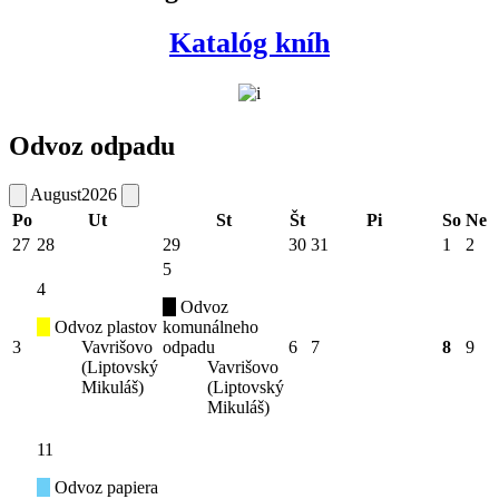
Katalóg kníh
Odvoz odpadu
August
2026
Po
Ut
St
Št
Pi
So
Ne
27
28
29
30
31
1
2
5
4
Odvoz
Odvoz plastov
komunálneho
3
Vavrišovo
odpadu
6
7
8
9
(Liptovský
Vavrišovo
Mikuláš)
(Liptovský
Mikuláš)
11
Odvoz papiera