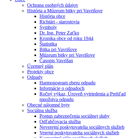
Ochrana osobných údajov
História a Múzeum bitky pri Vavrišove
História obce
Richtári - starostovia
Symboly
Dr. Ing. Peter Zaťko
Kronika obce od roku 1944
Štatistika
Bitka pri Vavrišove
Múzeum bitky pri Vavrišove
Časopis Vavrišan
Územný plán
Projekty obce
Odpady
Harmonogram zberu odpadu
Informácie o odpadoch
Ročný výkaz, Úroveň vytriedenia a Prehľad
množstva odpadu
Obecné nájomné byty
Sociálna služba
Postup zabezpečenia sociálnej sluby
Odľahčovacia služba
Neverejní poskytovatelia sociálnych služieb
Verejní poskytovatelia sociálnych služieb