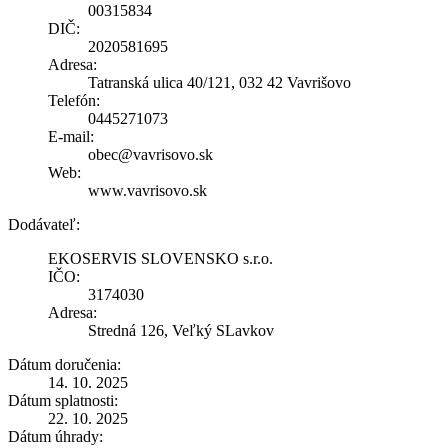
00315834
DIČ:
2020581695
Adresa:
Tatranská ulica 40/121, 032 42 Vavrišovo
Telefón:
0445271073
E-mail:
obec@vavrisovo.sk
Web:
www.vavrisovo.sk
Dodávateľ:
EKOSERVIS SLOVENSKO s.r.o.
IČO:
3174030
Adresa:
Stredná 126, Veľký SLavkov
Dátum doručenia:
14. 10. 2025
Dátum splatnosti:
22. 10. 2025
Dátum úhrady: