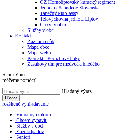
OZ Hornoliptovský kurucký regiment
Jednota dôchodcov Slovenska
Tanečný klub Jessy
Telovýchovná jednota Liptov
Cirkvi v obci
Služby v obci
Kontakt
Zoznam osôb
Mapa obce
Mapa webu
Kontakt - Poruchové linky
Zásahový tím pre medveďa hnedého
S čím Vám
môžeme pomôcť
Hľadaný výraz
Hľadať
rozšírené vyhľadávanie
Virtuálny cintorín
Chcem vybaviť
Služby v obci
Zber odpadov
Seniori