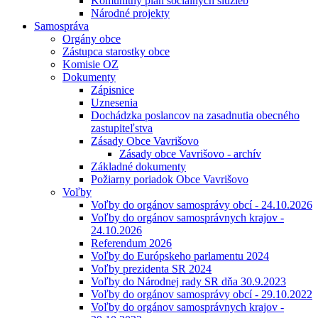
Komunitný plán sociálnych služieb
Národné projekty
Samospráva
Orgány obce
Zástupca starostky obce
Komisie OZ
Dokumenty
Zápisnice
Uznesenia
Dochádzka poslancov na zasadnutia obecného
zastupiteľstva
Zásady Obce Vavrišovo
Zásady obce Vavrišovo - archív
Základné dokumenty
Požiarny poriadok Obce Vavrišovo
Voľby
Voľby do orgánov samosprávy obcí - 24.10.2026
Voľby do orgánov samosprávnych krajov -
24.10.2026
Referendum 2026
Voľby do Európskeho parlamentu 2024
Voľby prezidenta SR 2024
Voľby do Národnej rady SR dňa 30.9.2023
Voľby do orgánov samosprávy obcí - 29.10.2022
Voľby do orgánov samosprávnych krajov -