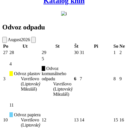
Katalóg kníh
Odvoz odpadu
August
2026
Po
Ut
St
Št
Pi
So
Ne
27
28
29
30
31
1
2
5
4
Odvoz
Odvoz plastov
komunálneho
3
Vavrišovo
odpadu
6
7
8
9
(Liptovský
Vavrišovo
Mikuláš)
(Liptovský
Mikuláš)
11
Odvoz papiera
10
Vavrišovo
12
13
14
15
16
(Liptovský