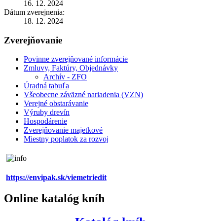
16. 12. 2024
Dátum zverejnenia:
18. 12. 2024
Zverejňovanie
Povinne zverejňované informácie
Zmluvy, Faktúry, Objednávky
Archív - ZFO
Úradná tabuľa
Všeobecne záväzné nariadenia (VZN)
Verejné obstarávanie
Výruby drevín
Hospodárenie
Zverejňovanie majetkové
Miestny poplatok za rozvoj
https://envipak.sk/viemetriedit
Online katalóg kníh