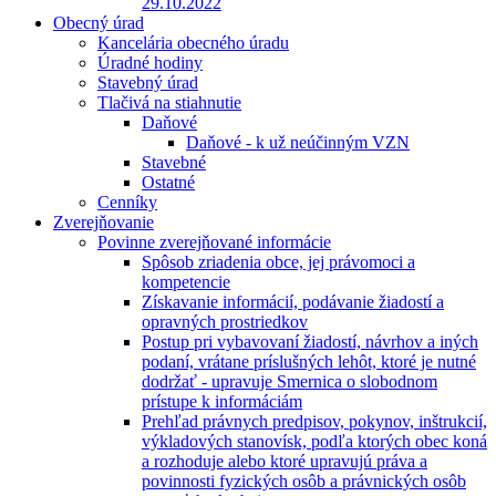
29.10.2022
Obecný úrad
Kancelária obecného úradu
Úradné hodiny
Stavebný úrad
Tlačivá na stiahnutie
Daňové
Daňové - k už neúčinným VZN
Stavebné
Ostatné
Cenníky
Zverejňovanie
Povinne zverejňované informácie
Spôsob zriadenia obce, jej právomoci a
kompetencie
Získavanie informácií, podávanie žiadostí a
opravných prostriedkov
Postup pri vybavovaní žiadostí, návrhov a iných
podaní, vrátane príslušných lehôt, ktoré je nutné
dodržať - upravuje Smernica o slobodnom
prístupe k informáciám
Prehľad právnych predpisov, pokynov, inštrukcií,
výkladových stanovísk, podľa ktorých obec koná
a rozhoduje alebo ktoré upravujú práva a
povinnosti fyzických osôb a právnických osôb