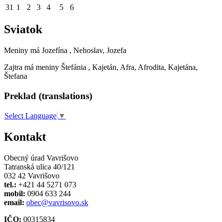
31
1
2
3
4
5
6
Sviatok
Meniny má
Jozefína
, Nehoslav, Jozefa
Zajtra má meniny
Štefánia
, Kajetán, Afra, Afrodita, Kajetána,
Štefana
Preklad (translations)
Select Language
▼
Kontakt
Obecný úrad Vavrišovo
Tatranská ulica 40/121
032 42 Vavrišovo
tel.:
+421 44 5271 073
mobil:
0904 633 244
email:
obec@vavrisovo.sk
IČO:
00315834