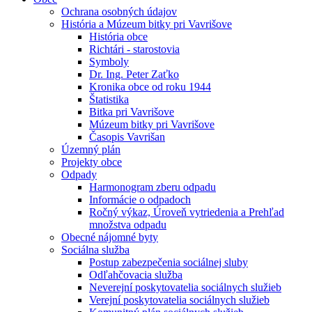
Ochrana osobných údajov
História a Múzeum bitky pri Vavrišove
História obce
Richtári - starostovia
Symboly
Dr. Ing. Peter Zaťko
Kronika obce od roku 1944
Štatistika
Bitka pri Vavrišove
Múzeum bitky pri Vavrišove
Časopis Vavrišan
Územný plán
Projekty obce
Odpady
Harmonogram zberu odpadu
Informácie o odpadoch
Ročný výkaz, Úroveň vytriedenia a Prehľad
množstva odpadu
Obecné nájomné byty
Sociálna služba
Postup zabezpečenia sociálnej sluby
Odľahčovacia služba
Neverejní poskytovatelia sociálnych služieb
Verejní poskytovatelia sociálnych služieb