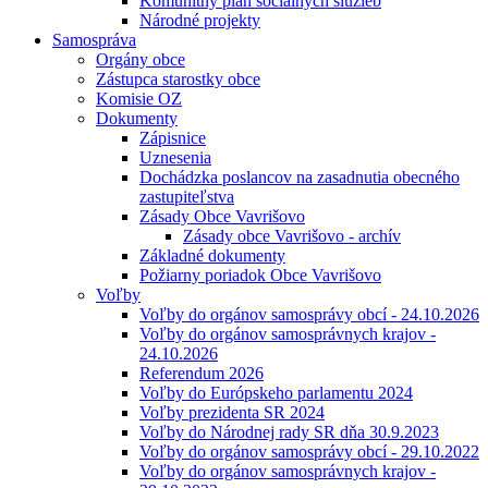
Komunitný plán sociálnych služieb
Národné projekty
Samospráva
Orgány obce
Zástupca starostky obce
Komisie OZ
Dokumenty
Zápisnice
Uznesenia
Dochádzka poslancov na zasadnutia obecného
zastupiteľstva
Zásady Obce Vavrišovo
Zásady obce Vavrišovo - archív
Základné dokumenty
Požiarny poriadok Obce Vavrišovo
Voľby
Voľby do orgánov samosprávy obcí - 24.10.2026
Voľby do orgánov samosprávnych krajov -
24.10.2026
Referendum 2026
Voľby do Európskeho parlamentu 2024
Voľby prezidenta SR 2024
Voľby do Národnej rady SR dňa 30.9.2023
Voľby do orgánov samosprávy obcí - 29.10.2022
Voľby do orgánov samosprávnych krajov -