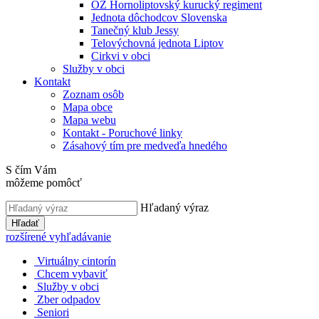
OZ Hornoliptovský kurucký regiment
Jednota dôchodcov Slovenska
Tanečný klub Jessy
Telovýchovná jednota Liptov
Cirkvi v obci
Služby v obci
Kontakt
Zoznam osôb
Mapa obce
Mapa webu
Kontakt - Poruchové linky
Zásahový tím pre medveďa hnedého
S čím Vám
môžeme pomôcť
Hľadaný výraz
Hľadať
rozšírené vyhľadávanie
Virtuálny cintorín
Chcem vybaviť
Služby v obci
Zber odpadov
Seniori