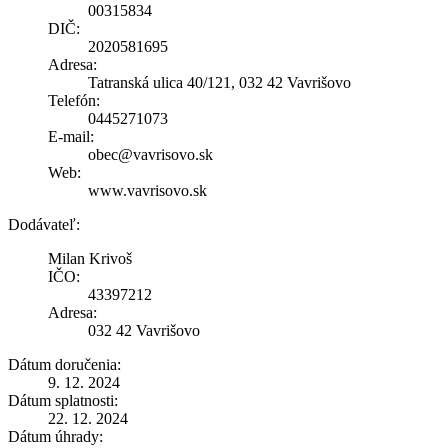
00315834
DIČ:
2020581695
Adresa:
Tatranská ulica 40/121, 032 42 Vavrišovo
Telefón:
0445271073
E-mail:
obec@vavrisovo.sk
Web:
www.vavrisovo.sk
Dodávateľ:
Milan Krivoš
IČO:
43397212
Adresa:
032 42 Vavrišovo
Dátum doručenia:
9. 12. 2024
Dátum splatnosti:
22. 12. 2024
Dátum úhrady: