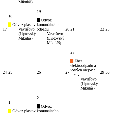
Mikuláš)
19
18
Odvoz
Odvoz plastov
komunálneho
17
Vavrišovo
odpadu
20
21
22
23
(Liptovský
Vavrišovo
Mikuláš)
(Liptovský
Mikuláš)
28
Zber
elektroodpadu a
jedlých olejov a
24
25
26
27
29
30
tukov
Vavrišovo
(Liptovský
Mikuláš)
2
1
Odvoz
Odvoz plastov
komunálneho