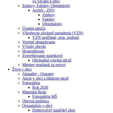
vo vzťahu k obci
Zmluvy, Faktúry, Objednávky
Archív - ZFO
Zmluvy
Faktúry
Objednávky
Úradná tabuľa
Všeobecne záväzné nariadenia (VZN)
VZN neúčinné, resp. zrušené
Verejné obstarávanie
Výruby drevín
Hospodárenie
Zverejňovanie majetkové
Obchodná verejná súťaž
Miestny poplatok za rozvoj
Život v obci
Aktuality - Oznamy
Akcie v obci a blízkom okolí
Fotogaléria
Rok 2026
Materská škola
Fotogaléria MŠ
Obecná knižnica
Organizácie v obci
Dobrovoľný hasičský zbor