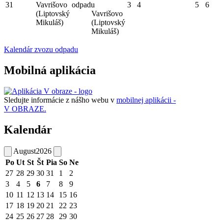
31
Vavrišovo
odpadu
3
4
5
6
(Liptovský
Vavrišovo
Mikuláš)
(Liptovský
Mikuláš)
Kalendár zvozu odpadu
Mobilná aplikácia
Sledujte informácie z nášho webu v
mobilnej aplikácii -
V OBRAZE.
Kalendár
August
2026
Po
Ut
St
Št
Pia
So
Ne
27
28
29
30
31
1
2
3
4
5
6
7
8
9
10
11
12
13
14
15
16
17
18
19
20
21
22
23
24
25
26
27
28
29
30