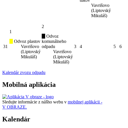
tukov
Vavrišovo
(Liptovský
Mikuláš)
2
1
Odvoz
Odvoz plastov
komunálneho
31
Vavrišovo
odpadu
3
4
5
6
(Liptovský
Vavrišovo
Mikuláš)
(Liptovský
Mikuláš)
Kalendár zvozu odpadu
Mobilná aplikácia
Sledujte informácie z nášho webu v
mobilnej aplikácii -
V OBRAZE.
Kalendár