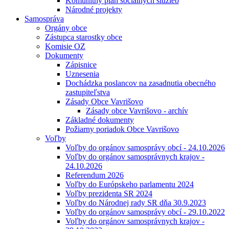
Komunitný plán sociálnych služieb
Národné projekty
Samospráva
Orgány obce
Zástupca starostky obce
Komisie OZ
Dokumenty
Zápisnice
Uznesenia
Dochádzka poslancov na zasadnutia obecného
zastupiteľstva
Zásady Obce Vavrišovo
Zásady obce Vavrišovo - archív
Základné dokumenty
Požiarny poriadok Obce Vavrišovo
Voľby
Voľby do orgánov samosprávy obcí - 24.10.2026
Voľby do orgánov samosprávnych krajov -
24.10.2026
Referendum 2026
Voľby do Európskeho parlamentu 2024
Voľby prezidenta SR 2024
Voľby do Národnej rady SR dňa 30.9.2023
Voľby do orgánov samosprávy obcí - 29.10.2022
Voľby do orgánov samosprávnych krajov -