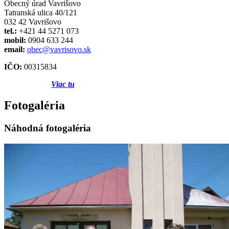
Obecný úrad Vavrišovo
Tatranská ulica 40/121
032 42 Vavrišovo
tel.:
+421 44 5271 073
mobil:
0904 633 244
email:
obec@vavrisovo.sk
IČO:
00315834
Viac tu
Fotogaléria
Náhodná fotogaléria