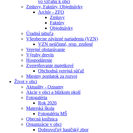
vo vzťahu k obci
Zmluvy, Faktúry, Objednávky
Archív - ZFO
Zmluvy
Faktúry
Objednávky
Úradná tabuľa
Všeobecne záväzné nariadenia (VZN)
VZN neúčinné, resp. zrušené
Verejné obstarávanie
Výruby drevín
Hospodárenie
Zverejňovanie majetkové
Obchodná verejná súťaž
Miestny poplatok za rozvoj
Život v obci
Aktuality - Oznamy
Akcie v obci a blízkom okolí
Fotogaléria
Rok 2026
Materská škola
Fotogaléria MŠ
Obecná knižnica
Organizácie v obci
Dobrovoľný hasičský zbor