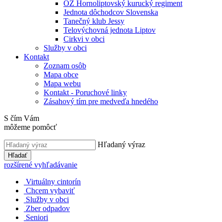
OZ Hornoliptovský kurucký regiment
Jednota dôchodcov Slovenska
Tanečný klub Jessy
Telovýchovná jednota Liptov
Cirkvi v obci
Služby v obci
Kontakt
Zoznam osôb
Mapa obce
Mapa webu
Kontakt - Poruchové linky
Zásahový tím pre medveďa hnedého
S čím Vám
môžeme pomôcť
Hľadaný výraz
Hľadať
rozšírené vyhľadávanie
Virtuálny cintorín
Chcem vybaviť
Služby v obci
Zber odpadov
Seniori