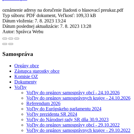
oznámenie adresy na doručenie žiadosti o hlasovací preukaz.pdf
Typ súboru: PDF dokument, Veľkosť: 109,33 kB
Dátum vloženia:
7. 8. 2023 13:24
Dátum poslednej aktualizácie:
7. 8. 2023 13:28
Autor:
Správca Webu
Samospráva
Orgány obce
Zástupca starostky obce
Komisie OZ
Dokumenty
Voľby
Voľby do orgánov samosprávy obcí - 24.10.2026
Voľby do orgánov samosprávnych krajov - 24.10.2026
Referendum 2026
Voľby do Európskeho parlamentu 2024
Voľby prezidenta SR 2024
Voľby do Národnej rady SR dňa 30.9.2023
Voľby do orgánov samosprávy obcí - 29.10.2022
Voľby do orgánov samosprávnych krajov - 29.10.2022