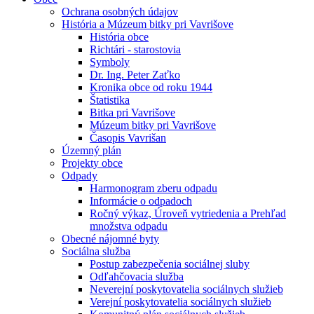
Ochrana osobných údajov
História a Múzeum bitky pri Vavrišove
História obce
Richtári - starostovia
Symboly
Dr. Ing. Peter Zaťko
Kronika obce od roku 1944
Štatistika
Bitka pri Vavrišove
Múzeum bitky pri Vavrišove
Časopis Vavrišan
Územný plán
Projekty obce
Odpady
Harmonogram zberu odpadu
Informácie o odpadoch
Ročný výkaz, Úroveň vytriedenia a Prehľad
množstva odpadu
Obecné nájomné byty
Sociálna služba
Postup zabezpečenia sociálnej sluby
Odľahčovacia služba
Neverejní poskytovatelia sociálnych služieb
Verejní poskytovatelia sociálnych služieb