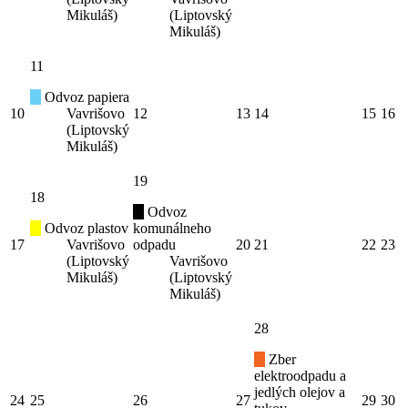
Mikuláš)
(Liptovský
Mikuláš)
11
Odvoz papiera
10
Vavrišovo
12
13
14
15
16
(Liptovský
Mikuláš)
19
18
Odvoz
Odvoz plastov
komunálneho
17
Vavrišovo
odpadu
20
21
22
23
(Liptovský
Vavrišovo
Mikuláš)
(Liptovský
Mikuláš)
28
Zber
elektroodpadu a
jedlých olejov a
24
25
26
27
29
30