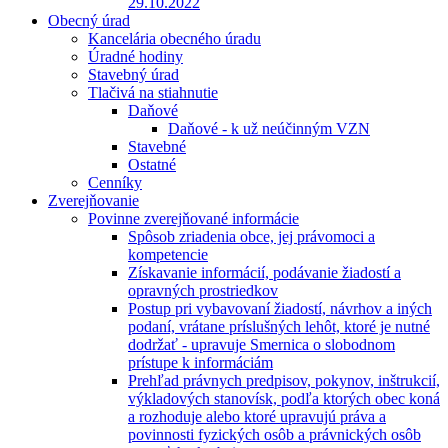
29.10.2022
Obecný úrad
Kancelária obecného úradu
Úradné hodiny
Stavebný úrad
Tlačivá na stiahnutie
Daňové
Daňové - k už neúčinným VZN
Stavebné
Ostatné
Cenníky
Zverejňovanie
Povinne zverejňované informácie
Spôsob zriadenia obce, jej právomoci a
kompetencie
Získavanie informácií, podávanie žiadostí a
opravných prostriedkov
Postup pri vybavovaní žiadostí, návrhov a iných
podaní, vrátane príslušných lehôt, ktoré je nutné
dodržať - upravuje Smernica o slobodnom
prístupe k informáciám
Prehľad právnych predpisov, pokynov, inštrukcií,
výkladových stanovísk, podľa ktorých obec koná
a rozhoduje alebo ktoré upravujú práva a
povinnosti fyzických osôb a právnických osôb