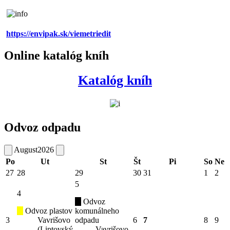
https://envipak.sk/viemetriedit
Online katalóg kníh
Katalóg kníh
Odvoz odpadu
August
2026
Po
Ut
St
Št
Pi
So
Ne
27
28
29
30
31
1
2
5
4
Odvoz
Odvoz plastov
komunálneho
3
Vavrišovo
odpadu
6
7
8
9
(Liptovský
Vavrišovo