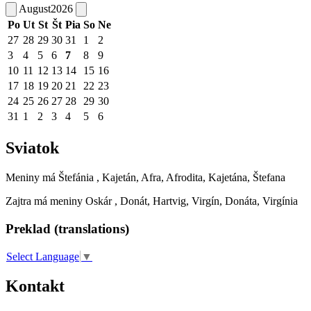
August
2026
Po
Ut
St
Št
Pia
So
Ne
27
28
29
30
31
1
2
3
4
5
6
7
8
9
10
11
12
13
14
15
16
17
18
19
20
21
22
23
24
25
26
27
28
29
30
31
1
2
3
4
5
6
Sviatok
Meniny má
Štefánia
, Kajetán, Afra, Afrodita, Kajetána, Štefana
Zajtra má meniny
Oskár
, Donát, Hartvig, Virgín, Donáta, Virgínia
Preklad (translations)
Select Language
▼
Kontakt